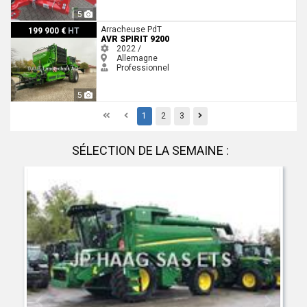
5
AVR Spirit 9200
Arracheuse PdT
199 900 €
HT
AVR SPIRIT 9200
2022 /
Allemagne
Professionnel
5
First
Previous
Previous
1
2
3
SÉLECTION DE LA SEMAINE :