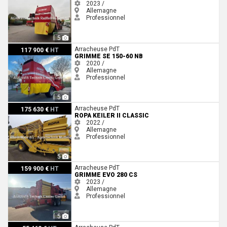
2023 /
Allemagne
Professionnel
5
Grimme SE 150-60 NB
Arracheuse PdT
117 900 €
HT
GRIMME SE 150-60 NB
2020 /
Allemagne
Professionnel
5
Ropa Keiler II Classic
Arracheuse PdT
175 630 €
HT
ROPA KEILER II CLASSIC
2022 /
Allemagne
Professionnel
5
Grimme EVO 280 CS
Arracheuse PdT
159 900 €
HT
GRIMME EVO 280 CS
2023 /
Allemagne
Professionnel
5
Grimme Kartoffelvollernter SE85-55UB