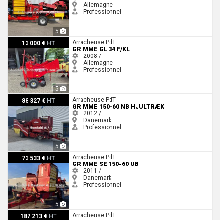
Allemagne
Professionnel
5
Grimme GL 34 F/KL
Arracheuse PdT
13 000 €
HT
GRIMME GL 34 F/KL
2008 /
Allemagne
Professionnel
5
Grimme 150-60 NB HJULTRÆK
Arracheuse PdT
88 327 €
HT
GRIMME 150-60 NB HJULTRÆK
2012 /
Danemark
Professionnel
5
Grimme SE 150-60 UB
Arracheuse PdT
73 533 €
HT
GRIMME SE 150-60 UB
2011 /
Danemark
Professionnel
5
AVR SPIRIT 9200 Hjultræk
Arracheuse PdT
187 213 €
HT