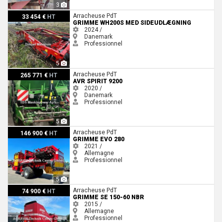
3
Grimme WH200s med sideudlægning
Arracheuse PdT
33 454 €
HT
GRIMME WH200S MED SIDEUDLÆGNING
2024 /
Danemark
Professionnel
5
AVR SPIRIT 9200
Arracheuse PdT
265 771 €
HT
AVR SPIRIT 9200
2020 /
Danemark
Professionnel
5
Grimme EVO 280
Arracheuse PdT
146 900 €
HT
GRIMME EVO 280
2021 /
Allemagne
Professionnel
5
Grimme SE 150-60 NBR
Arracheuse PdT
74 900 €
HT
GRIMME SE 150-60 NBR
2015 /
Allemagne
Professionnel