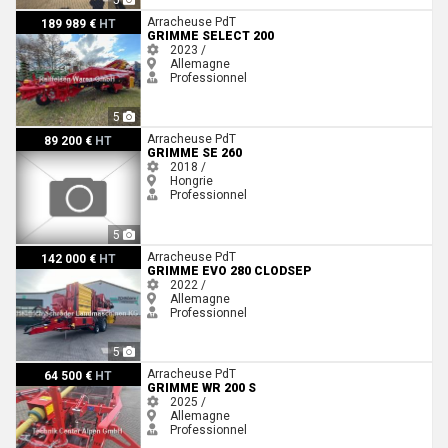
Grimme Select 200
Arracheuse PdT
189 989 €
HT
GRIMME SELECT 200
2023 /
Allemagne
Professionnel
5
Grimme SE 260
Arracheuse PdT
89 200 €
HT
GRIMME SE 260
2018 /
Hongrie
Professionnel
5
Grimme EVO 280 CLODSEP
Arracheuse PdT
142 000 €
HT
GRIMME EVO 280 CLODSEP
2022 /
Allemagne
Professionnel
5
Grimme WR 200 S
Arracheuse PdT
64 500 €
HT
GRIMME WR 200 S
2025 /
Allemagne
Professionnel