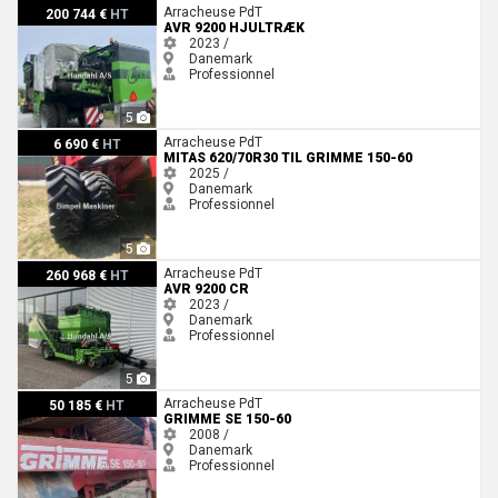
AVR 9200 HJULTRÆK
Arracheuse PdT
200 744 €
HT
AVR 9200 HJULTRÆK
2023 /
Danemark
Professionnel
5
Mitas 620/70r30 til Grimme 150-60
Arracheuse PdT
6 690 €
HT
MITAS 620/70R30 TIL GRIMME 150-60
2025 /
Danemark
Professionnel
5
AVR 9200 CR
Arracheuse PdT
260 968 €
HT
AVR 9200 CR
2023 /
Danemark
Professionnel
5
Grimme SE 150-60
Arracheuse PdT
50 185 €
HT
GRIMME SE 150-60
2008 /
Danemark
Professionnel