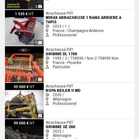
3
Wirax ARRACHEUSE 1 RANG ARRIERE A TAPIS
Arracheuse PdT
1 535 €
HT
WIRAX ARRACHEUSE 1 RANG ARRIERE A
TAPIS
2023 / 1
1
France - Champagne-Ardenne
Professionnel
5
Grimme DL 1700
Arracheuse PdT
--NC--
GRIMME DL 1700
1995 / 2 / 758090 / Non
2
758090
Non
France - Picardie
Particulier
1
Ropa Keiler II WD
Arracheuse PdT
99 000 €
HT
ROPA KEILER II WD
2020 /
Allemagne
Professionnel
5
Grimme SE 260
Arracheuse PdT
99 000 €
HT
GRIMME SE 260
2022 /
Allemagne