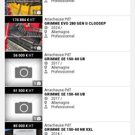
Professionnel
5
Grimme EVO 280 GEN II CLODSEP
Arracheuse PdT
174 884 €
HT
GRIMME EVO 280 GEN II CLODSEP
2024 /
Allemagne
Professionnel
5
Grimme SE 150-60 UB
Arracheuse PdT
56 000 €
HT
GRIMME SE 150-60 UB
2017 /
Allemagne
Professionnel
5
Grimme SE 150-60 UB
Arracheuse PdT
61 500 €
HT
GRIMME SE 150-60 UB
2017 /
Allemagne
Professionnel
5
Grimme SE 150-60 NB XXL
Arracheuse PdT
85 000 €
HT
GRIMME SE 150-60 NB XXL
2018 /