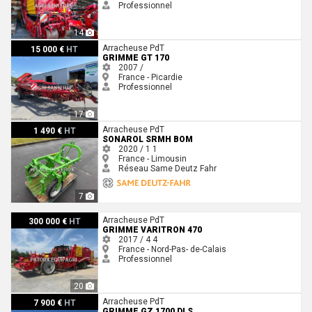
Professionnel
14
Grimme GT 170
Arracheuse PdT
15 000 €
HT
GRIMME GT 170
2007 /
France - Picardie
Professionnel
17
Sonarol SRmH BOM
Arracheuse PdT
1 490 €
HT
SONAROL SRMH BOM
2020 / 1
1
France - Limousin
Réseau Same Deutz Fahr
7
Grimme VARITRON 470
Arracheuse PdT
300 000 €
HT
GRIMME VARITRON 470
2017 / 4
4
France - Nord-Pas- de-Calais
Professionnel
20
Grimme GZ 1700 DLS
Arracheuse PdT
7 900 €
HT
GRIMME GZ 1700 DLS