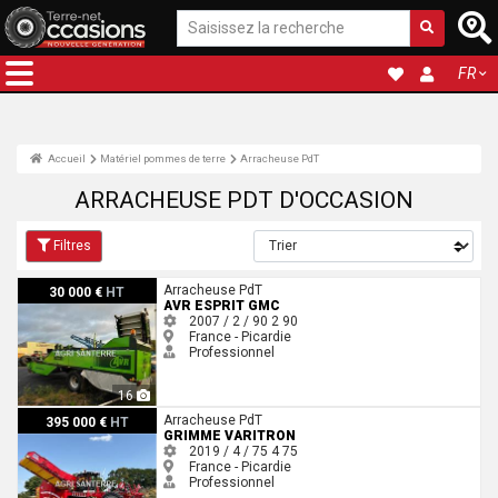
FR
Accueil
Matériel pommes de terre
Arracheuse PdT
ARRACHEUSE PDT D'OCCASION
Filtres
AVR ESPRIT GMC
Arracheuse PdT
30 000 €
HT
AVR ESPRIT GMC
2007 / 2 / 90
2
90
France - Picardie
Professionnel
16
Grimme VARITRON
Arracheuse PdT
395 000 €
HT
GRIMME VARITRON
2019 / 4 / 75
4
75
France - Picardie
Professionnel