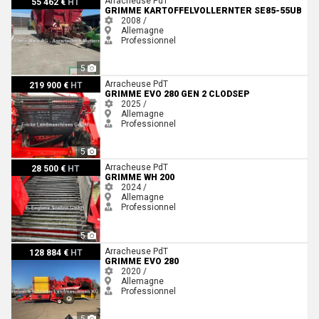
Arracheuse PdT
55 462 €
HT
GRIMME KARTOFFELVOLLERNTER SE85-55UB
2008 /
Allemagne
Professionnel
5
Grimme EVO 280 GEN 2 ClodSep
Arracheuse PdT
219 900 €
HT
GRIMME EVO 280 GEN 2 CLODSEP
2025 /
Allemagne
Professionnel
5
Grimme WH 200
Arracheuse PdT
28 500 €
HT
GRIMME WH 200
2024 /
Allemagne
Professionnel
5
Grimme EVO 280
Arracheuse PdT
128 884 €
HT
GRIMME EVO 280
2020 /
Allemagne
Professionnel
5