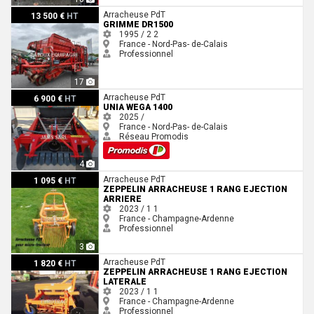
Grimme DR1500
Arracheuse PdT
13 500 €
HT
GRIMME DR1500
1995 / 2
2
France - Nord-Pas- de-Calais
Professionnel
17
Unia WEGA 1400
Arracheuse PdT
6 900 €
HT
UNIA WEGA 1400
2025 /
France - Nord-Pas- de-Calais
Réseau Promodis
4
Zeppelin ARRACHEUSE 1 RANG EJECTION ARRIERE
Arracheuse PdT
1 095 €
HT
ZEPPELIN ARRACHEUSE 1 RANG EJECTION
ARRIERE
2023 / 1
1
France - Champagne-Ardenne
Professionnel
3
Zeppelin ARRACHEUSE 1 RANG EJECTION LATERALE
Arracheuse PdT
1 820 €
HT
ZEPPELIN ARRACHEUSE 1 RANG EJECTION
LATERALE
2023 / 1
1
France - Champagne-Ardenne
Professionnel