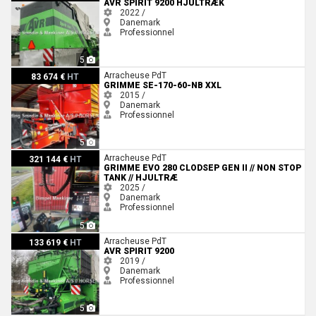
AVR SPIRIT 9200 HJULTRÆK
2022 /
Danemark
Professionnel
5
Grimme SE-170-60-NB XXL
Arracheuse PdT
83 674 €
HT
GRIMME SE-170-60-NB XXL
2015 /
Danemark
Professionnel
5
Grimme EVO 280 ClodSep Gen II // non stop tank // hjultræ
Arracheuse PdT
321 144 €
HT
GRIMME EVO 280 CLODSEP GEN II // NON STOP
TANK // HJULTRÆ
2025 /
Danemark
Professionnel
5
AVR SPIRIT 9200
Arracheuse PdT
133 619 €
HT
AVR SPIRIT 9200
2019 /
Danemark
Professionnel
5