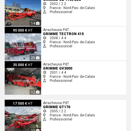
2002 / 2
2
France - Nord-Pas- de-Calais
Professionnel
14
Grimme TECTRON 415
Arracheuse PdT
95 000 €
HT
GRIMME TECTRON 415
2008 / 4
4
France - Nord-Pas- de-Calais
Professionnel
20
Grimme GV3000
Arracheuse PdT
35 000 €
HT
GRIMME GV3000
2001 / 4
4
France - Nord-Pas- de-Calais
Professionnel
12
Grimme GT170
Arracheuse PdT
17 500 €
HT
GRIMME GT170
2005 / 2
2
France - Nord-Pas- de-Calais
Professionnel
10