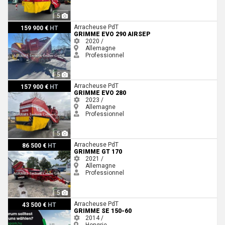
5
Grimme EVO 290 Airsep
Arracheuse PdT
159 900 €
HT
GRIMME EVO 290 AIRSEP
2020 /
Allemagne
Professionnel
5
Grimme EVO 280
Arracheuse PdT
157 900 €
HT
GRIMME EVO 280
2023 /
Allemagne
Professionnel
5
Grimme GT 170
Arracheuse PdT
86 500 €
HT
GRIMME GT 170
2021 /
Allemagne
Professionnel
5
Grimme SE 150-60
Arracheuse PdT
43 500 €
HT
GRIMME SE 150-60
2014 /
Hongrie