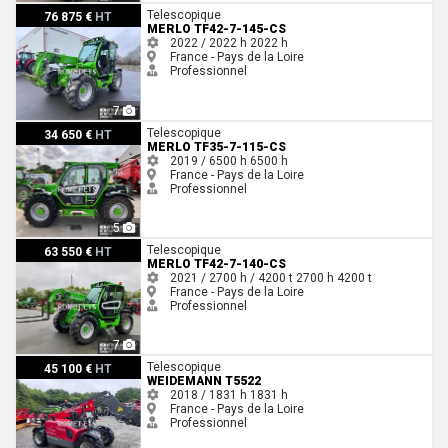
Merlo TF42-7-145-CS
Telescopique
76 875 €
HT
MERLO TF42-7-145-CS
2022 / 2022 h
2022 h
France - Pays de la Loire
Professionnel
7
Merlo TF35-7-115-CS
Telescopique
34 650 €
HT
MERLO TF35-7-115-CS
2019 / 6500 h
6500 h
France - Pays de la Loire
Professionnel
5
Merlo TF42-7-140-CS
Telescopique
63 550 €
HT
MERLO TF42-7-140-CS
2021 / 2700 h / 4200 t
2700 h
4200 t
France - Pays de la Loire
Professionnel
7
Weidemann T5522
Telescopique
45 100 €
HT
WEIDEMANN T5522
2018 / 1831 h
1831 h
France - Pays de la Loire
Professionnel