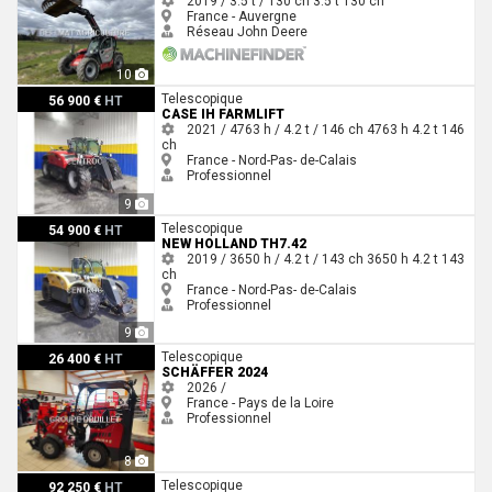
2019 / 3.5 t / 130 ch
3.5 t
130 ch
France - Auvergne
Réseau John Deere
10
Case IH FARMLIFT
Telescopique
56 900 €
HT
CASE IH FARMLIFT
2021 / 4763 h / 4.2 t / 146 ch
4763 h
4.2 t
146
ch
France - Nord-Pas- de-Calais
Professionnel
9
New Holland TH7.42
Telescopique
54 900 €
HT
NEW HOLLAND TH7.42
2019 / 3650 h / 4.2 t / 143 ch
3650 h
4.2 t
143
ch
France - Nord-Pas- de-Calais
Professionnel
9
Schäffer 2024
Telescopique
26 400 €
HT
SCHÄFFER 2024
2026 /
France - Pays de la Loire
Professionnel
8
Merlo MF44-9-CS
Telescopique
92 250 €
HT