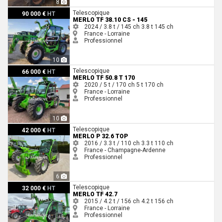
8
Merlo TF 38.10 CS - 145
Telescopique
90 000 €
HT
MERLO TF 38.10 CS - 145
2024 / 3.8 t / 145 ch
3.8 t
145 ch
France - Lorraine
Professionnel
10
Merlo TF 50.8 T 170
Telescopique
66 000 €
HT
MERLO TF 50.8 T 170
2020 / 5 t / 170 ch
5 t
170 ch
France - Lorraine
Professionnel
10
Merlo P 32.6 TOP
Telescopique
42 000 €
HT
MERLO P 32.6 TOP
2016 / 3.3 t / 110 ch
3.3 t
110 ch
France - Champagne-Ardenne
Professionnel
6
Merlo TF 42.7
Telescopique
32 000 €
HT
MERLO TF 42.7
2015 / 4.2 t / 156 ch
4.2 t
156 ch
France - Lorraine
Professionnel