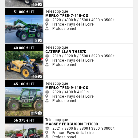
10
Merlo TF35-7-115-CS
Telescopique
51 000 €
HT
MERLO TF35-7-115-CS
2020 / 4000 h / 3500 t
4000 h
3500 t
France - Pays de la Loire
Professionnel
5
Caterpillar TH357D
Telescopique
40 000 €
HT
CATERPILLAR TH357D
2019 / 3920 h / 3500 t
3920 h
3500 t
France - Pays de la Loire
Professionnel
10
Merlo TF33-9-115-CS
Telescopique
45 100 €
HT
MERLO TF33-9-115-CS
2020 / 4100 h
4100 h
France - Pays de la Loire
Professionnel
5
Massey Ferguson TH7038
Telescopique
56 375 €
HT
MASSEY FERGUSON TH7038
2021 / 3800 h / 3800 t
3800 h
3800 t
France - Pays de la Loire
Professionnel