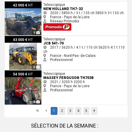
New Holland TH7-32
Telescopique
42 000 €
HT
NEW HOLLAND TH7-32
2020 / 5850 h / 3 t / 133 ch
5850 h
3 t
133 ch
France - Pays de la Loire
Réseau Promodis
9
JCB 541-70
Telescopique
43 000 €
HT
JCB 541-70
2017 / 5620 h / 4.1 t / 110 ch
5620 h
4.1 t
110
ch
France - Nord-Pas- de-Calais
Professionnel
6
Massey Ferguson TH7038
Telescopique
54 500 €
HT
MASSEY FERGUSON TH7038
2021 / 3200 h
3200 h
France - Pays de la Loire
Professionnel
8
First
Previous
Previous
1
2
3
4
5
SÉLECTION DE LA SEMAINE :