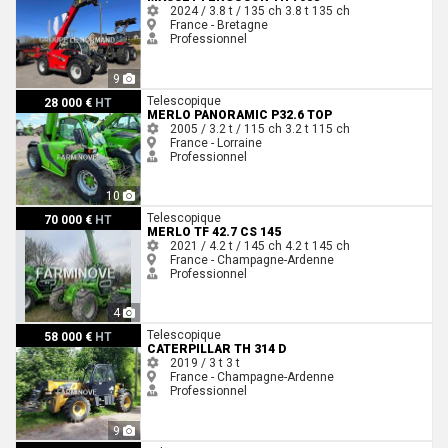
2024 / 3.8 t / 135 ch
3.8 t
135 ch
France - Bretagne
Professionnel
9
Merlo PANORAMIC P32.6 TOP
Telescopique
28 000 €
HT
MERLO PANORAMIC P32.6 TOP
2005 / 3.2 t / 115 ch
3.2 t
115 ch
France - Lorraine
Professionnel
10
Merlo TF 42.7 CS 145
Telescopique
70 000 €
HT
MERLO TF 42.7 CS 145
2021 / 4.2 t / 145 ch
4.2 t
145 ch
France - Champagne-Ardenne
Professionnel
4
Caterpillar TH 314 D
Telescopique
58 000 €
HT
CATERPILLAR TH 314 D
2019 / 3 t
3 t
France - Champagne-Ardenne
Professionnel
9