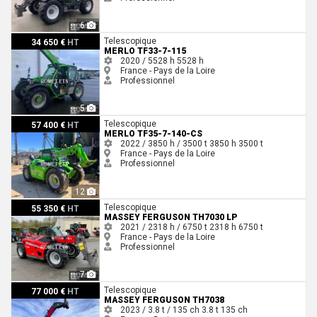
6
Merlo TF33-7-115
Telescopique
34 650 €
HT
MERLO TF33-7-115
2020 / 5528 h
5528 h
France - Pays de la Loire
Professionnel
5
Merlo TF35-7-140-CS
Telescopique
57 400 €
HT
MERLO TF35-7-140-CS
2022 / 3850 h / 3500 t
3850 h
3500 t
France - Pays de la Loire
Professionnel
12
Massey Ferguson TH7030 LP
Telescopique
55 350 €
HT
MASSEY FERGUSON TH7030 LP
2021 / 2318 h / 6750 t
2318 h
6750 t
France - Pays de la Loire
Professionnel
7
Massey Ferguson TH7038
Telescopique
77 000 €
HT
MASSEY FERGUSON TH7038
2023 / 3.8 t / 135 ch
3.8 t
135 ch