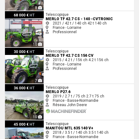
8
Merlo TF 42.7 CS - 140 -CVTRONIC
Telescopique
68 000 €
HT
MERLO TF 42.7 CS - 140 -CVTRONIC
2021 / 42 t / 140 ch
42 t
140 ch
France - Lorraine
Professionnel
10
Merlo TF 42.7 CS 156 CV
Telescopique
30 000 €
HT
MERLO TF 42.7 CS 156 CV
2015 / 4.2 t / 156 ch
4.2 t
156 ch
France - Lorraine
Professionnel
7
Merlo P27.6
Telescopique
36 000 €
HT
MERLO P27.6
2019 / 2.7 t / 75 ch
2.7 t
75 ch
France - Basse-Normandie
Réseau John Deere
10
Manitou MTL 635 140 V+
Telescopique
45 000 €
HT
MANITOU MTL 635 140 V+
2018 / 3.5 t / 140 ch
3.5 t
140 ch
France - Basse-Normandie