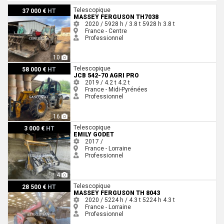
Massey Ferguson TH7038
Telescopique
37 000 €
HT
MASSEY FERGUSON TH7038
2020 / 5928 h / 3.8 t
5928 h
3.8 t
France - Centre
Professionnel
10
JCB 542-70 AGRI PRO
Telescopique
58 000 €
HT
JCB 542-70 AGRI PRO
2019 / 4.2 t
4.2 t
France - Midi-Pyrénées
Professionnel
16
Emily GODET
Telescopique
3 000 €
HT
EMILY GODET
2017 /
France - Lorraine
Professionnel
4
Massey Ferguson TH 8043
Telescopique
28 500 €
HT
MASSEY FERGUSON TH 8043
2020 / 5224 h / 4.3 t
5224 h
4.3 t
France - Lorraine
Professionnel