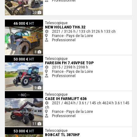
Professionnel
20
New Holland TH6.32
Telescopique
46 000 €
HT
NEW HOLLAND TH6.32
2021 / 3126 h / 133 ch
3126 h
133 ch
France - Pays de la Loire
Professionnel
8
Faresin FH 7.45VPSE TOP
Telescopique
50 000 €
HT
FARESIN FH 7.45VPSE TOP
2015 / 2398 h
2398 h
France - Pays de la Loire
Professionnel
9
Case IH FARMLIFT 636
Telescopique
--NC--
CASE IH FARMLIFT 636
2021 / 4624 h / 3.6 t / 145 ch
4624 h
3.6 t
145
ch
France - Pays de la Loire
Professionnel
11
Bobcat TL 3870HF
Telescopique
53 000 €
HT
BOBCAT TL 3870HF