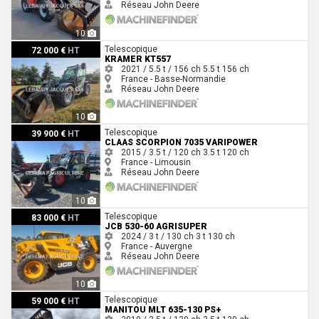
Réseau John Deere
10
KRAMER KT557
Telescopique
72 000 €
HT
KRAMER KT557
2021 / 5.5 t / 156 ch
5.5 t
156 ch
France - Basse-Normandie
Réseau John Deere
10
Claas SCORPION 7035 VARIPOWER
Telescopique
39 900 €
HT
CLAAS SCORPION 7035 VARIPOWER
2015 / 3.5 t / 120 ch
3.5 t
120 ch
France - Limousin
Réseau John Deere
10
JCB 530-60 AGRISUPER
Telescopique
83 000 €
HT
JCB 530-60 AGRISUPER
2024 / 3 t / 130 ch
3 t
130 ch
France - Auvergne
Réseau John Deere
10
Manitou MLT 635-130 PS+
Telescopique
59 000 €
HT
MANITOU MLT 635-130 PS+