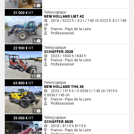
8
New Holland LM7.42
Telescopique
31 000 €
HT
NEW HOLLAND LM7.42
2016 / 5222 h / 4.2 t / 140 ch
5222 h
4.2 t
140
ch
France - Pays de la Loire
Professionnel
6
Schäffer 2028
Telescopique
22 900 €
HT
SCHÄFFER 2028
2023 / 1843 h
1843 h
France - Pays de la Loire
Professionnel
10
New Holland TH6.36
Telescopique
63 800 €
HT
NEW HOLLAND TH6.36
2023 / 1919 h / 0.0036 t / 145 ch
1919 h
0.0036 t
145 ch
France - Pays de la Loire
Professionnel
7
Schäffer 8620
Telescopique
35 000 €
HT
SCHÄFFER 8620
2018 / 8119 h
8119 h
France - Pays de la Loire