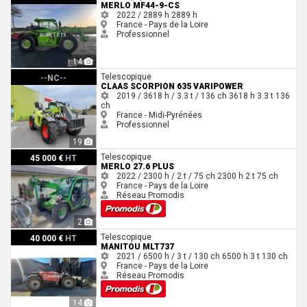
MERLO MF44-9-CS
2022 / 2889 h
2889 h
France - Pays de la Loire
Professionnel
14
Claas SCORPION 635 VARIPOWER
Telescopique
--NC--
CLAAS SCORPION 635 VARIPOWER
2019 / 3618 h / 3.3 t / 136 ch
3618 h
3.3 t
136
ch
France - Midi-Pyrénées
Professionnel
19
Merlo 27.6 PLUS
Telescopique
45 000 €
HT
MERLO 27.6 PLUS
2022 / 2300 h / 2 t / 75 ch
2300 h
2 t
75 ch
France - Pays de la Loire
Réseau Promodis
2
Manitou MLT737
Telescopique
40 000 €
HT
MANITOU MLT737
2021 / 6500 h / 3 t / 130 ch
6500 h
3 t
130 ch
France - Pays de la Loire
Réseau Promodis
14