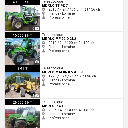
Merlo TF 42.7
Telescopique
40 000 €
HT
MERLO TF 42.7
2015 / 4.2 t / 156 ch
4.2 t
156 ch
France - Lorraine
Professionnel
10
Merlo MF 30.9 CL2
Telescopique
46 000 €
HT
MERLO MF 30.9 CL2
2013 / 3 t / 120 ch
3 t
120 ch
France - Lorraine
Professionnel
10
Merlo MATBRO 270 TS
Telescopique
1 €
HT
MERLO MATBRO 270 TS
1995 / 2.7 t / 96 ch
2.7 t
96 ch
France - Lorraine
Professionnel
5
Merlo P 40.7
Telescopique
26 000 €
HT
MERLO P 40.7
2006 / 4 t / 140 ch
4 t
140 ch
France - Lorraine
Professionnel