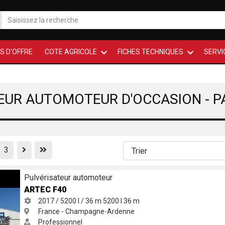
S D'OFFRE
COTE AGRICOLE
FICHES TECHNIQUES
SERVI
EUR AUTOMOTEUR D'OCCASION - P
Previous
First
3
Pulvérisateur automoteur
ARTEC F40
2017 / 5200 l / 36 m
5200 l
36 m
France - Champagne-Ardenne
Professionnel