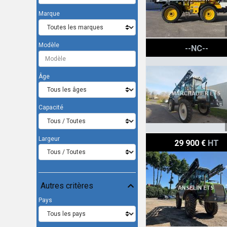
Marque
Berthoud RAPTOR 3240
Modèle
--NC--
Âge
Capacité
Tecnoma LASER3240
Largeur
29 900 €
HT
Autres critères
Pays