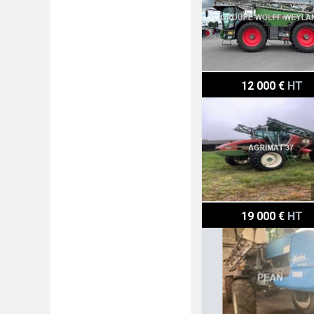
Seguip UTL 3000
12 000 €
HT
Evrard ALPHA VARITRAC
19 000 €
HT