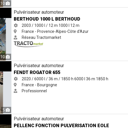
10
OUD
Pulvérisateur automoteur
BERTHOUD 1000 L BERTHOUD
2003 / 1000 l / 12 m
1000 l
12 m
France - Provence-Alpes-Côte d'Azur
Réseau Tractomarket
10
Pulvérisateur automoteur
FENDT ROGATOR 655
2020 / 6000 l / 36 m / 1850 h
6000 l
36 m
1850 h
France - Bourgogne
Professionnel
5
ERISATION EOLE
Pulvérisateur automoteur
PELLENC FONCTION PULVERISATION EOLE