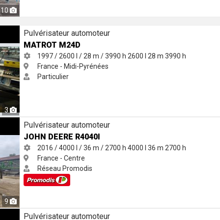
10
Pulvérisateur automoteur
MATROT M24D
1997 / 2600 l / 28 m / 3990 h
2600 l
28 m
3990 h
France - Midi-Pyrénées
Particulier
3
Pulvérisateur automoteur
JOHN DEERE R4040I
2016 / 4000 l / 36 m / 2700 h
4000 l
36 m
2700 h
France - Centre
Réseau Promodis
9
Pulvérisateur automoteur