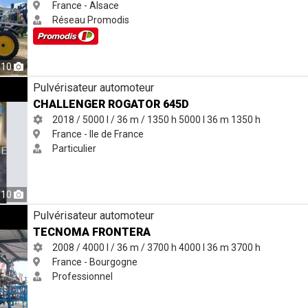
France - Alsace
Réseau Promodis
10
5D
Pulvérisateur automoteur
CHALLENGER ROGATOR 645D
2018 / 5000 l / 36 m / 1350 h
5000 l
36 m
1350 h
France - Ile de France
Particulier
10
Pulvérisateur automoteur
TECNOMA FRONTERA
2008 / 4000 l / 36 m / 3700 h
4000 l
36 m
3700 h
France - Bourgogne
Professionnel