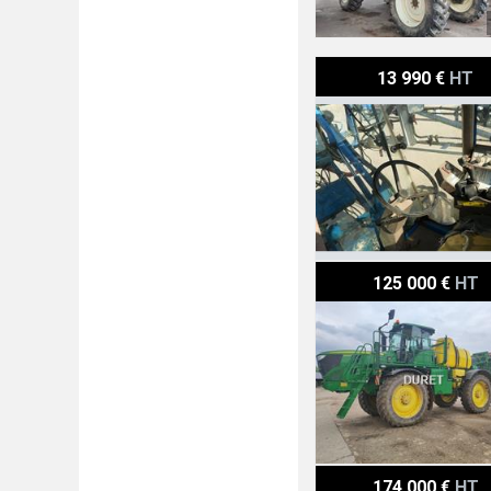
Matrot M24D
13 990 €
HT
John Deere R4040i
125 000 €
HT
Artec Rs20
174 000 €
HT