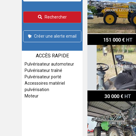
Rechercher
Créer une alerte email
Challenger ROGATOR 64
151 000 €
HT
ACCÈS RAPIDE
Pulvérisateur automoteur
Pulvérisateur traîné
Pulvérisateur porté
Accessoires matériel
pulvérisation
Tecnoma FRONTERA
30 000 €
HT
Moteur