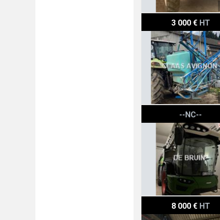
Berthoud 1000 L BERTH
3 000 €
HT
Fendt ROGATOR 655
--NC--
Pellenc FONCTION PULV
8 000 €
HT