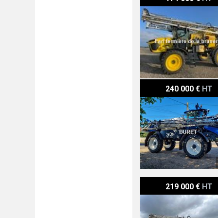
Evrard ALPHA 5000 R AC
240 000 €
HT
Fendt Rogator 655
219 000 €
HT