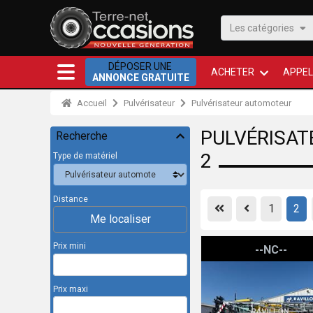
Les catégories
DÉPOSER UNE
ACHETER
APPEL
ANNONCE GRATUITE
Accueil
Pulvérisateur
Pulvérisateur automoteur
PULVÉRISAT
Recherche
2
Type de matériel
Distance
First
Previous
1
2
Me localiser
Artec F40
Prix mini
--NC--
Prix maxi