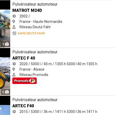
Pulvérisateur automoteur
MATROT M24D
2002 /
France - Haute-Normandie
Réseau Deutz-Fahr
9
Pulvérisateur automoteur
ARTEC F 40
2020 / 5000 l / 40 m / 1305 h
5000 l
40 m
1305 h
France - Alsace
Réseau Promodis
6
Pulvérisateur automoteur
ARTEC F40
2015 / 5300 l / 36 m / 1411 h
5300 l
36 m
1411 h