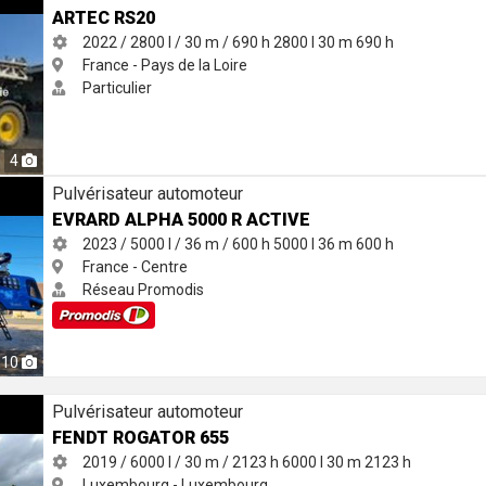
ARTEC RS20
2022 / 2800 l / 30 m / 690 h
2800 l
30 m
690 h
France - Pays de la Loire
Particulier
4
TIVE
Pulvérisateur automoteur
EVRARD ALPHA 5000 R ACTIVE
2023 / 5000 l / 36 m / 600 h
5000 l
36 m
600 h
France - Centre
Réseau Promodis
10
Pulvérisateur automoteur
FENDT ROGATOR 655
2019 / 6000 l / 30 m / 2123 h
6000 l
30 m
2123 h
Luxembourg - Luxembourg