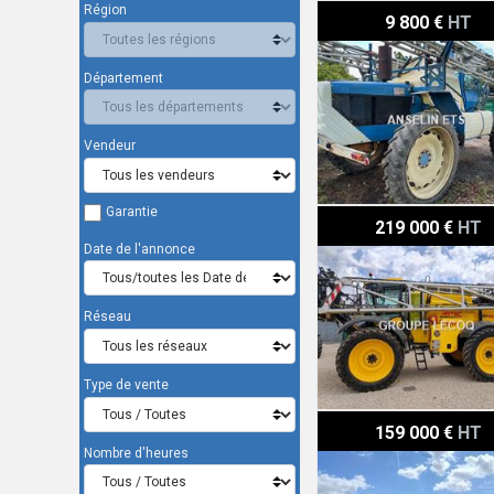
Région
Matrot M24D
9 800 €
HT
Département
Vendeur
Garantie
Artec F 40
219 000 €
HT
Date de l'annonce
Réseau
Type de vente
Artec F40
159 000 €
HT
Nombre d'heures