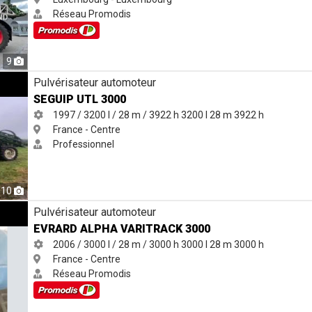
Réseau Promodis
9
Pulvérisateur automoteur
SEGUIP UTL 3000
1997 / 3200 l / 28 m / 3922 h
3200 l
28 m
3922 h
France - Centre
Professionnel
10
K 3000
Pulvérisateur automoteur
EVRARD ALPHA VARITRACK 3000
2006 / 3000 l / 28 m / 3000 h
3000 l
28 m
3000 h
France - Centre
Réseau Promodis