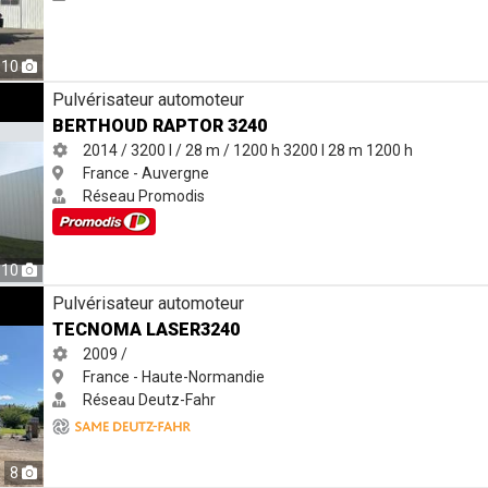
10
Pulvérisateur automoteur
BERTHOUD RAPTOR 3240
2014 / 3200 l / 28 m / 1200 h
3200 l
28 m
1200 h
France - Auvergne
Réseau Promodis
10
Pulvérisateur automoteur
TECNOMA LASER3240
2009 /
France - Haute-Normandie
Réseau Deutz-Fahr
8