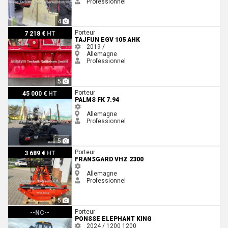
Professionnel
4
Tajfun EGV 105 AHK
Porteur
7 218 €
HT
TAJFUN EGV 105 AHK
2019 /
Allemagne
Professionnel
5
Palms FK 7.94
Porteur
45 000 €
HT
PALMS FK 7.94
Allemagne
Professionnel
5
Fransgard VHZ 2300
Porteur
3 689 €
HT
FRANSGARD VHZ 2300
Allemagne
Professionnel
5
Ponsse Elephant King
Porteur
--NC--
PONSSE ELEPHANT KING
2024 / 1200
1200