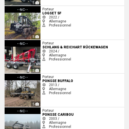
5
Logset 5F
Porteur
--NC--
LOGSET 5F
2022 /
Allemagne
Professionnel
5
Schlang & Reichart Rückewagen
Porteur
--NC--
SCHLANG & REICHART RÜCKEWAGEN
2024 /
Allemagne
Professionnel
5
Ponsse Buffalo
Porteur
--NC--
PONSSE BUFFALO
2013 /
Allemagne
Professionnel
5
Ponsse Caribou
Porteur
--NC--
PONSSE CARIBOU
2003 /
Allemagne
Professionnel