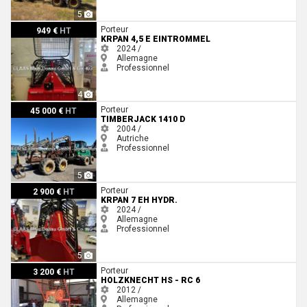
5
Krpan 4,5 E EINTROMMEL
Porteur
949 €
HT
KRPAN 4,5 E EINTROMMEL
2024 /
Allemagne
Professionnel
4
Timberjack 1410 D
Porteur
45 000 €
HT
TIMBERJACK 1410 D
2004 /
Autriche
Professionnel
5
Krpan 7 EH HYDR.
Porteur
2 900 €
HT
KRPAN 7 EH HYDR.
2024 /
Allemagne
Professionnel
5
Holzknecht HS - RC 6
Porteur
3 200 €
HT
HOLZKNECHT HS - RC 6
2012 /
Allemagne