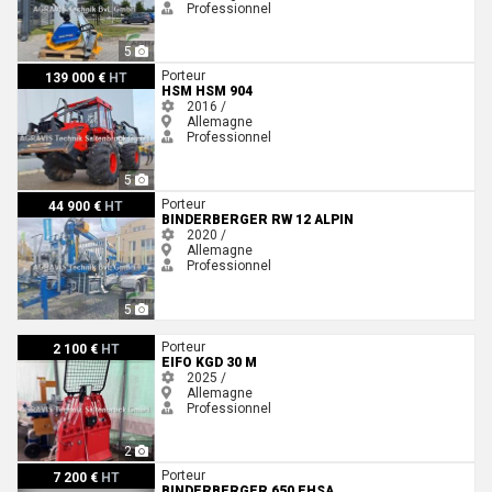
Professionnel
5
HSM HSM 904
Porteur
139 000 €
HT
HSM HSM 904
2016 /
Allemagne
Professionnel
5
Binderberger RW 12 ALPIN
Porteur
44 900 €
HT
BINDERBERGER RW 12 ALPIN
2020 /
Allemagne
Professionnel
5
EiFo KGD 30 M
Porteur
2 100 €
HT
EIFO KGD 30 M
2025 /
Allemagne
Professionnel
2
Binderberger 650 EHSA
Porteur
7 200 €
HT
BINDERBERGER 650 EHSA