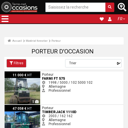
FR
Accueil
Matériel forestier
Porteur
PORTEUR D'OCCASION
Filtres
Farmi FT 575
Porteur
11 000 €
HT
FARMI FT 575
1998 / 5000 / 102
5000
102
Allemagne
Professionnel
5
Timberjack 1110D
Porteur
47 058 €
HT
TIMBERJACK 1110D
2003 / 162
162
Allemagne
Professionnel