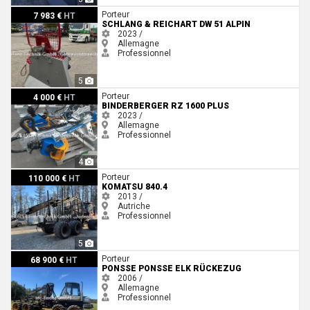
Schlang & Reichart DW 51 Alpin
Porteur
7 983 €
HT
SCHLANG & REICHART DW 51 ALPIN
2023 /
Allemagne
Professionnel
5
Binderberger RZ 1600 PLUS
Porteur
4 000 €
HT
BINDERBERGER RZ 1600 PLUS
2023 /
Allemagne
Professionnel
4
Komatsu 840.4
Porteur
110 000 €
HT
KOMATSU 840.4
2013 /
Autriche
Professionnel
5
Ponsse Ponsse ELK Rückezug
Porteur
68 900 €
HT
PONSSE PONSSE ELK RÜCKEZUG
2006 /
Allemagne
Professionnel