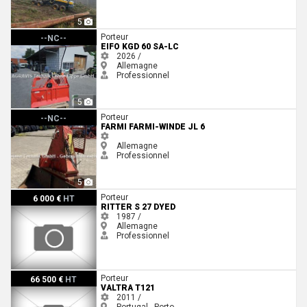
5
EiFo KGD 60 SA-LC
Porteur
--NC--
EIFO KGD 60 SA-LC
2026 /
Allemagne
Professionnel
5
Farmi Farmi-Winde JL 6
Porteur
--NC--
FARMI FARMI-WINDE JL 6
Allemagne
Professionnel
5
Ritter S 27 DYED
Porteur
6 000 €
HT
RITTER S 27 DYED
1987 /
Allemagne
Professionnel
Valtra T121
Porteur
66 500 €
HT
VALTRA T121
2011 /
Portugal - Porto