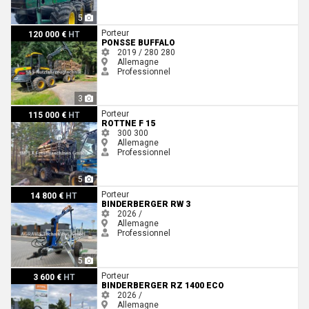
5
Ponsse Buffalo
Porteur
120 000 €
HT
PONSSE BUFFALO
2019 / 280
280
Allemagne
Professionnel
3
Rottne F 15
Porteur
115 000 €
HT
ROTTNE F 15
300
300
Allemagne
Professionnel
5
Binderberger RW 3
Porteur
14 800 €
HT
BINDERBERGER RW 3
2026 /
Allemagne
Professionnel
5
Binderberger RZ 1400 ECO
Porteur
3 600 €
HT
BINDERBERGER RZ 1400 ECO
2026 /
Allemagne