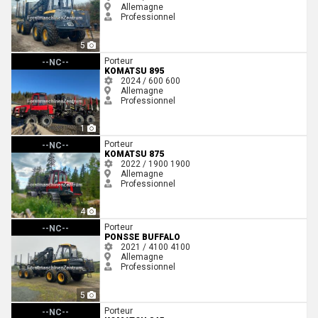
Allemagne
Professionnel
5
Komatsu 895
Porteur
--NC--
KOMATSU 895
2024 / 600
600
Allemagne
Professionnel
1
Komatsu 875
Porteur
--NC--
KOMATSU 875
2022 / 1900
1900
Allemagne
Professionnel
4
Ponsse Buffalo
Porteur
--NC--
PONSSE BUFFALO
2021 / 4100
4100
Allemagne
Professionnel
5
Komatsu 845
Porteur
--NC--