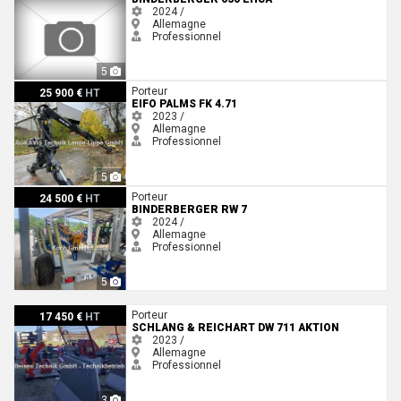
2024 /
Allemagne
Professionnel
5
EiFo PALMS FK 4.71
Porteur
25 900 €
HT
EIFO PALMS FK 4.71
2023 /
Allemagne
Professionnel
5
Binderberger RW 7
Porteur
24 500 €
HT
BINDERBERGER RW 7
2024 /
Allemagne
Professionnel
5
Schlang & Reichart DW 711 Aktion
Porteur
17 450 €
HT
SCHLANG & REICHART DW 711 AKTION
2023 /
Allemagne
Professionnel
3