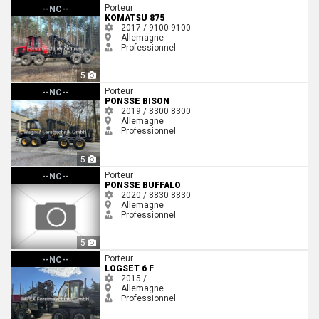
Komatsu 875
Porteur
--NC--
KOMATSU 875
2017 / 9100
9100
Allemagne
Professionnel
5
Ponsse Bison
Porteur
--NC--
PONSSE BISON
2019 / 8300
8300
Allemagne
Professionnel
5
Ponsse Buffalo
Porteur
--NC--
PONSSE BUFFALO
2020 / 8830
8830
Allemagne
Professionnel
5
Logset 6 F
Porteur
--NC--
LOGSET 6 F
2015 /
Allemagne
Professionnel