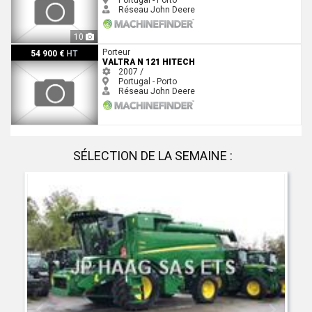
Réseau John Deere
10
Valtra N 121 HiTech
Porteur
54 900 €
HT
VALTRA N 121 HITECH
2007 /
Portugal - Porto
Réseau John Deere
SÉLECTION DE LA SEMAINE :