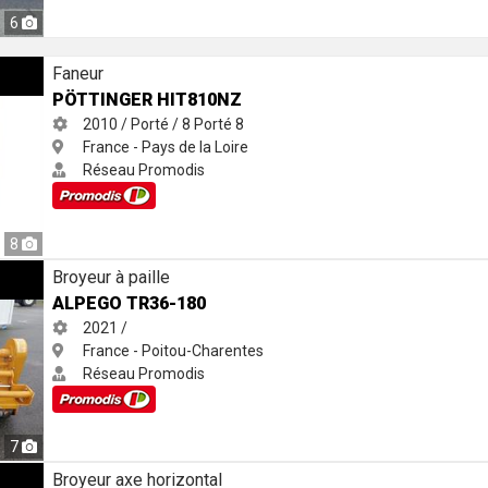
6
Faneur
PÖTTINGER HIT810NZ
2010 / Porté / 8
Porté
8
France - Pays de la Loire
Réseau Promodis
8
Broyeur à paille
ALPEGO TR36-180
2021 /
France - Poitou-Charentes
Réseau Promodis
7
Broyeur axe horizontal