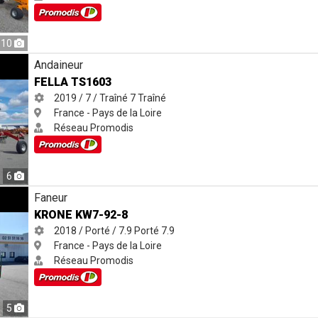
10
Andaineur
FELLA TS1603
2019 / 7 / Traîné
7
Traîné
France - Pays de la Loire
Réseau Promodis
6
Faneur
KRONE KW7-92-8
2018 / Porté / 7.9
Porté
7.9
France - Pays de la Loire
Réseau Promodis
5