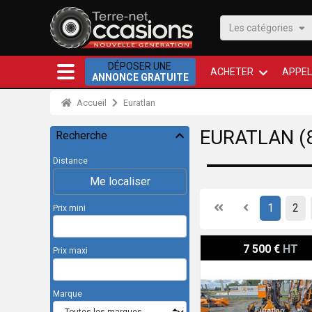
Les catégories
DÉPOSER UNE
ACHETER
APPEL
ANNONCE GRATUITE
Accueil
Euratlan
EURATLAN (8
Recherche
Distance
Me localiser
First
Previous
1
2
Prix mini
Pellenc CRPLLT
7 500 €
HT
Prix maxi
Marque