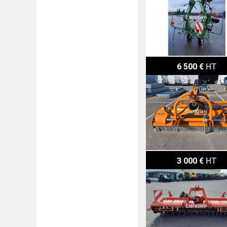
Berti TFB-REV220
6 500 €
HT
Kuhn EL102
3 000 €
HT