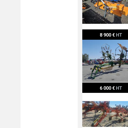
Krone SWADRO810
8 900 €
HT
Kuhn GA7932
6 000 €
HT