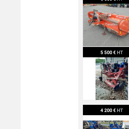
Boisselet CADRE
5 500 €
HT
Coup'éco CVBHM2000
4 200 €
HT