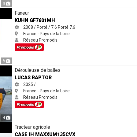
3
Faneur
KUHN GF7601MH
2008 / Porté / 7.6
Porté
7.6
France - Pays de la Loire
Réseau Promodis
5
Dérouleuse de balles
LUCAS RAPTOR
2025 /
France - Pays de la Loire
Réseau Promodis
4
X
Tracteur agricole
CASE IH MAXXUM135CVX