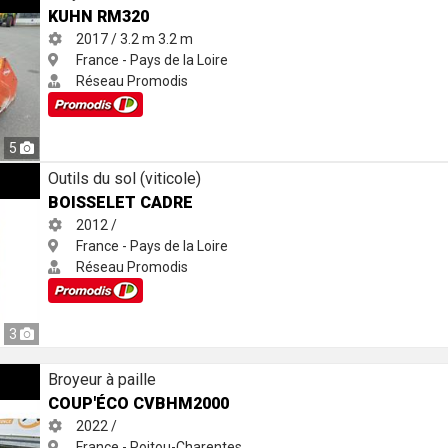
KUHN RM320
2017 / 3.2 m
3.2 m
France - Pays de la Loire
Réseau Promodis
5
Outils du sol (viticole)
BOISSELET CADRE
2012 /
France - Pays de la Loire
Réseau Promodis
3
Broyeur à paille
COUP'ÉCO CVBHM2000
2022 /
France - Poitou-Charentes