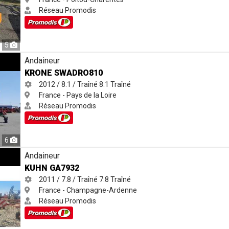
Réseau Promodis
5
Andaineur
KRONE SWADRO810
2012 / 8.1 / Traîné
8.1
Traîné
France - Pays de la Loire
Réseau Promodis
6
Andaineur
KUHN GA7932
2011 / 7.8 / Traîné
7.8
Traîné
France - Champagne-Ardenne
Réseau Promodis