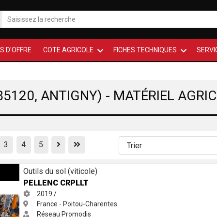
S D'OFFRE
COTE AGRICOLE
FICHES TECHNIQUES
SERVI
5120, ANTIGNY) - MATÉRIEL AGRI
Previous
First
3
4
5
Outils du sol (viticole)
PELLENC CRPLLT
2019 /
France - Poitou-Charentes
Réseau Promodis