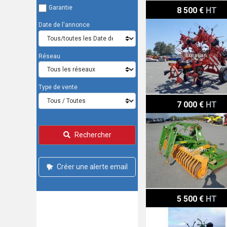
Kuhn GF10802TGII
Garantie
8 500 €
HT
Date de l'annonce
Réseau
Type de vente
Amazone KE3000SPECI
7 000 €
HT
Rechercher
Créer une alerte email
Krone KW6-72-6
5 500 €
HT