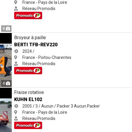
France - Pays de la Loire
Réseau Promodis
8
Broyeur à paille
BERTI TFB-REV220
2024 /
France - Poitou-Charentes
Réseau Promodis
4
Fraise rotative
KUHN EL102
2005 / 3 / Aucun / Packer
3
Aucun
Packer
France - Pays de la Loire
Réseau Promodis