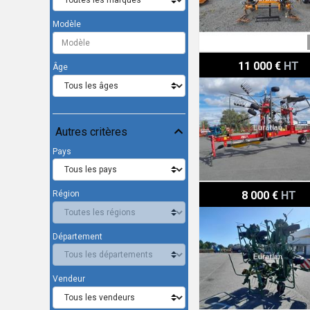
Modèle
Fella TS1603
11 000 €
HT
Âge
Autres critères
Pays
Krone KW7-92-8
8 000 €
HT
Région
Département
Vendeur