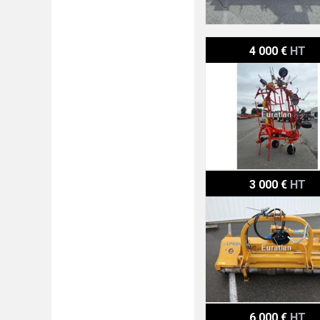
Pöttinger HIT810NZ
4 000 €
HT
Alpego TR36-180
3 000 €
HT
Kuhn RM320
6 000 €
HT