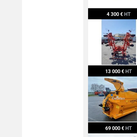
Kuhn GF7601MH
4 300 €
HT
Lucas RAPTOR
13 000 €
HT
Case IH MAXXUM135CV
69 000 €
HT