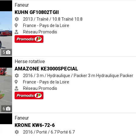
Faneur
KUHN GF10802TGII
2013 / Traîné / 10.8
Traîné
10.8
France - Pays de la Loire
Réseau Promodis
5
AL
Herse rotative
AMAZONE KE3000SPECIAL
2016 / 3 m / Hydraulique / Packer
3 m
Hydraulique
Packer
France - Pays de la Loire
Réseau Promodis
6
Faneur
KRONE KW6-72-6
2016 / Porté / 6.7
Porté
6.7