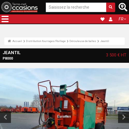
FR
Accueil
Distribution fourrages/Paillage
Dérouleuse de balles
Jeantil
JEANTIL
3 500 €
HT
P8000