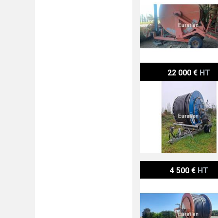
Irridev G5D
22 000 €
HT
Bauer 90/320
4 500 €
HT