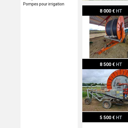
Pompes pour irrigation
Irrifrance OPTIMAS1BIS
8 000 €
HT
Irrifrance OPTIMA2
8 500 €
HT
Bauer RAINSTAR
5 500 €
HT