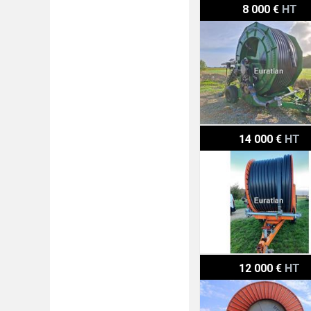
Irrimec MG1 110/420
8 000 €
HT
Irrifrance 1020
14 000 €
HT
Irrifrance ST3BISTTI
12 000 €
HT