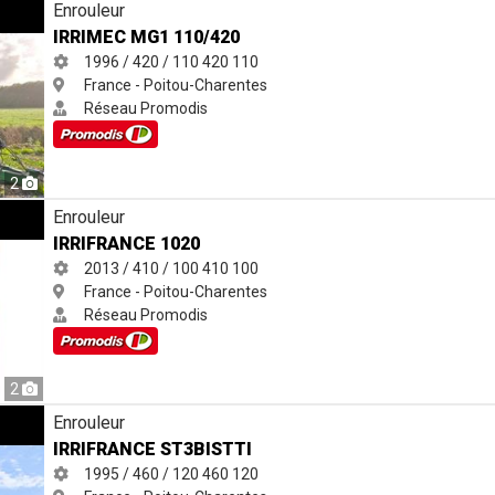
Enrouleur
IRRIMEC MG1 110/420
1996 / 420 / 110
420
110
France - Poitou-Charentes
Réseau Promodis
2
Enrouleur
IRRIFRANCE 1020
2013 / 410 / 100
410
100
France - Poitou-Charentes
Réseau Promodis
2
Enrouleur
IRRIFRANCE ST3BISTTI
1995 / 460 / 120
460
120