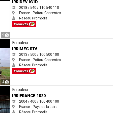
IRRIDEV IG1D
2018 / 540 / 110
540
110
France - Poitou-Charentes
Réseau Promodis
9
Enrouleur
IRRIMEC ST6
2013 / 500 / 100
500
100
France - Poitou-Charentes
Réseau Promodis
4
Enrouleur
IRRIFRANCE 1020
2004 / 400 / 100
400
100
France - Pays de la Loire
Réseau Promodis