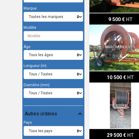
Marque
Irrifrance 100 420 ST3
9 500 €
HT
Modèle
Âge
Longueur (m)
Irrifrance OPTIMA3
10 500 €
HT
Diamètre (mm)
Autres critères
Pays
Irridev IG1D
29 500 €
HT