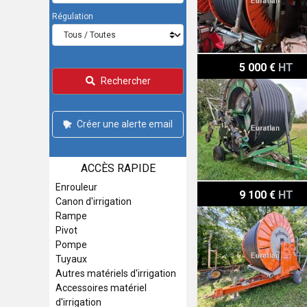
Régulation
Irrimec 90/330
5 000 €
HT
Rechercher
Créer une alerte email
ACCÈS RAPIDE
Enrouleur
Irrifrance OPTIMA 90/37
9 100 €
HT
Canon d'irrigation
Rampe
Pivot
Pompe
Tuyaux
Autres matériels d'irrigation
Accessoires matériel
d'irrigation