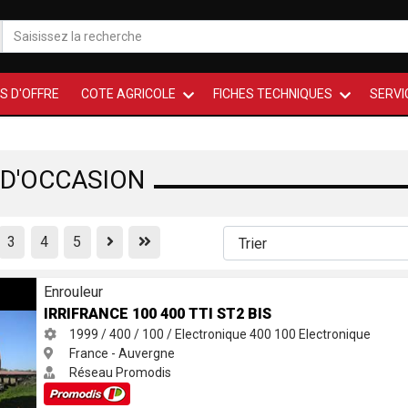
S D'OFFRE
COTE AGRICOLE
FICHES TECHNIQUES
SERVI
D'OCCASION
Previous
First
3
4
5
2 BIS
Enrouleur
IRRIFRANCE 100 400 TTI ST2 BIS
1999 / 400 / 100 / Electronique
400
100
Electronique
France - Auvergne
Réseau Promodis