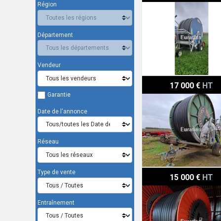
Région
Département
Vendeur
Irrimec ST6
17 000 €
HT
Garantie
Date de l'annonce
Réseau
Type de vente
Irrifrance 1020
15 000 €
HT
Entraînement