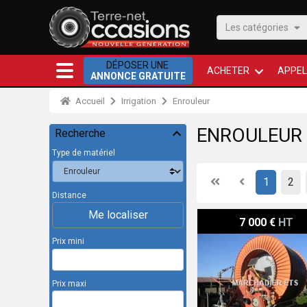
Les catégories
DÉPOSER UNE
ACHETER
APPEL
ANNONCE GRATUITE
Accueil
Irrigation
Enrouleur
ENROULEUR 
Recherche
Type de matériel
First
Previous
1
2
Distance
Me localiser
Irrifrance 100 400 TTI ST
7 000 €
HT
Prix mini
Prix maxi