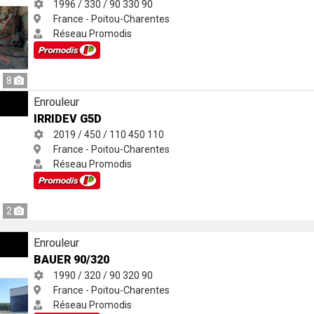
1996 / 330 / 90
330
90
France - Poitou-Charentes
Réseau Promodis
8
Enrouleur
IRRIDEV G5D
2019 / 450 / 110
450
110
France - Poitou-Charentes
Réseau Promodis
2
Enrouleur
BAUER 90/320
1990 / 320 / 90
320
90
France - Poitou-Charentes
Réseau Promodis