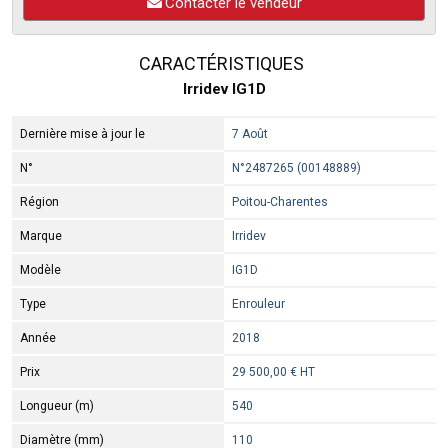
Contacter le vendeur
CARACTÉRISTIQUES
Irridev IG1D
Dernière mise à jour le
7 Août
N°
N°2487265 (00148889)
Région
Poitou-Charentes
Marque
Irridev
Modèle
IG1D
Type
Enrouleur
Année
2018
Prix
29 500,00 € HT
Longueur (m)
540
Diamètre (mm)
110