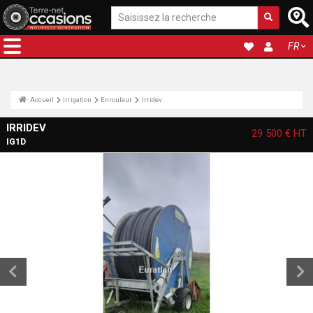
FR
Accueil
Irrigation
Enrouleur
Irridev
IRRIDEV
29 500 €
HT
IG1D