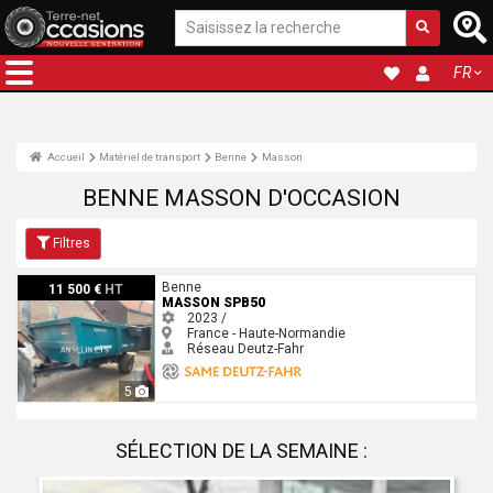
FR
Accueil
Matériel de transport
Benne
Masson
BENNE MASSON D'OCCASION
Filtres
Masson SPB50
Benne
11 500 €
HT
MASSON SPB50
2023 /
France - Haute-Normandie
Réseau Deutz-Fahr
5
SÉLECTION DE LA SEMAINE :