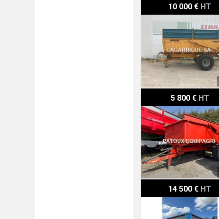
Rolland Turbo 105
10 000 €
HT
Ponthieux SP11000
5 800 €
HT
Legrand STAR 14500
14 500 €
HT