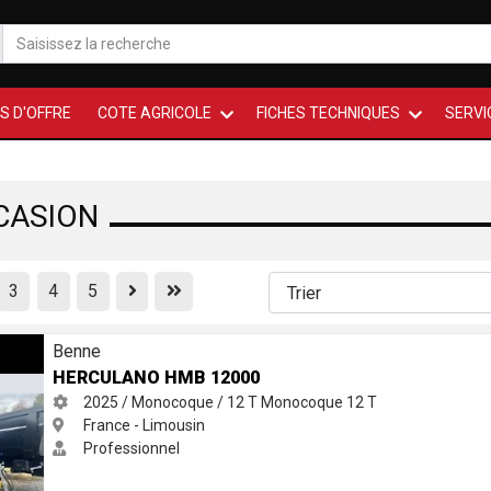
S D'OFFRE
COTE AGRICOLE
FICHES TECHNIQUES
SERVI
CASION
Previous
First
3
4
5
Benne
HERCULANO HMB 12000
2025 / Monocoque / 12 T
Monocoque
12 T
France - Limousin
Professionnel