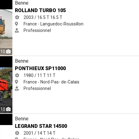
Benne
ROLLAND TURBO 105
2003 / 16.5 T
16.5 T
France - Languedoc-Roussillon
Professionnel
10
Benne
PONTHIEUX SP11000
1980 / 11 T
11 T
France - Nord-Pas- de-Calais
Professionnel
10
Benne
LEGRAND STAR 14500
2001 / 14 T
14 T