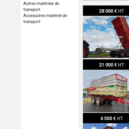
Autres matériels de
Maupu BBM 18 T
transport
28 000 €
HT
Accessoires matériel de
transport
Le boulch L160B1E1A .
21 000 €
HT
Le Normand SPB
6 500 €
HT