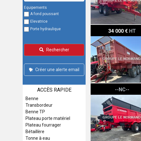
Equipements
A fond poussant
Elevatrice
Le Normand 22T
Porte hydraulique
34 000 €
HT
Rechercher
Créer une alerte email
Le Normand GWER 100-3
--NC--
ACCÈS RAPIDE
Benne
Transbordeur
Benne TP
Plateau porte matériel
Plateau fourrager
Bétaillère
Tonne à eau