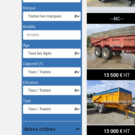
Marque
Le boulch 2123
--NC--
Modèle
Âge
Capacité (T)
Rolland Turbo 13
13 500 €
HT
Elèvation
Type
Rolland 20-30
Autres critères
13 000 €
HT