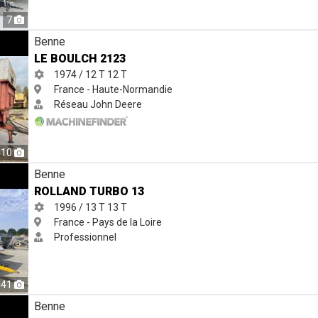
7
Benne
LE BOULCH 2123
1974 / 12 T
12 T
France - Haute-Normandie
Réseau John Deere
10
Benne
ROLLAND TURBO 13
1996 / 13 T
13 T
France - Pays de la Loire
Professionnel
41
Benne