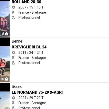
ROLLAND 20-30
2007 / 15 T
15 T
France - Bretagne
Professionnel
8
Benne
BREVIGLIERI BL 24
2011 / 24 T
24 T
France - Bretagne
Professionnel
10
I
Benne
LE NORMAND 75-29 X-AGRI
2024 / 29 T
29 T
France - Bretagne
Professionnel