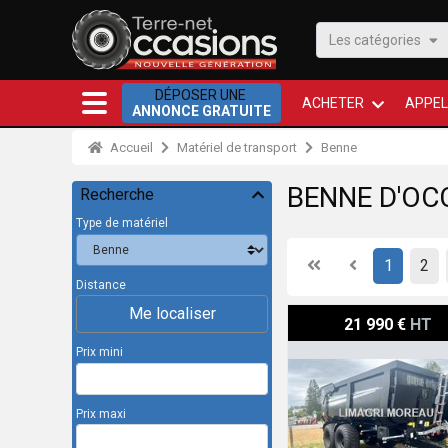
Les catégories
DÉPOSER UNE
ACHETER
APPEL
ANNONCE GRATUITE
Accueil
Matériel de transport
Benne
BENNE D'OC
Recherche
Type de matériel
First
Previous
1
2
Distance
Me localiser
Herculano HMB 12000
21 990 €
HT
Prix mini
Prix maxi