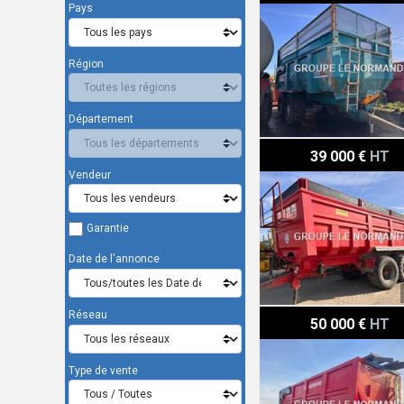
Pays
Région
Département
Breviglieri BL 24
39 000 €
HT
Vendeur
Garantie
Date de l'annonce
Réseau
Le Normand 75-29 X-AGR
50 000 €
HT
Type de vente