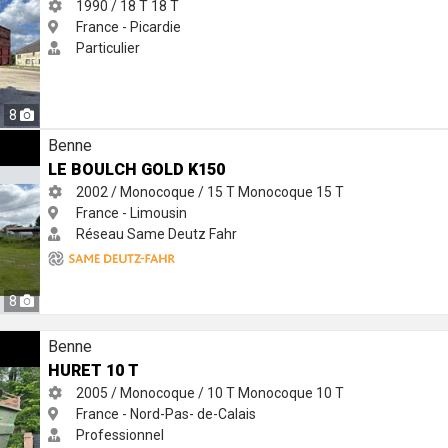
1990 / 18 T
18 T
France - Picardie
Particulier
8
Benne
LE BOULCH GOLD K150
2002 / Monocoque / 15 T
Monocoque
15 T
France - Limousin
Réseau Same Deutz Fahr
8
Benne
HURET 10 T
2005 / Monocoque / 10 T
Monocoque
10 T
France - Nord-Pas- de-Calais
Professionnel