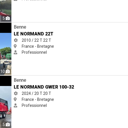
5
Benne
LE NORMAND 22T
2010 / 22 T
22 T
France - Bretagne
Professionnel
10
2
Benne
LE NORMAND GWER 100-32
2024 / 20 T
20 T
France - Bretagne
Professionnel
5