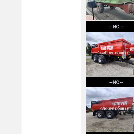
Thievin CORTAL 180-67
--NC--
Thievin CORTAL 210-72
--NC--