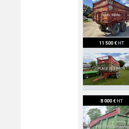
Le boulch GOLD K150
11 500 €
HT
Huret 10 T
8 000 €
HT