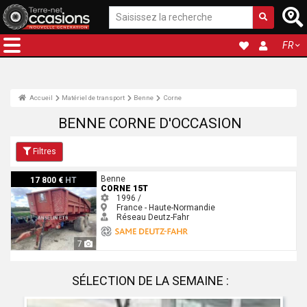
FR
Accueil
Matériel de transport
Benne
Corne
BENNE CORNE D'OCCASION
Filtres
Corne 15T
Benne
17 800 €
HT
CORNE 15T
1996 /
France - Haute-Normandie
Réseau Deutz-Fahr
7
SÉLECTION DE LA SEMAINE :