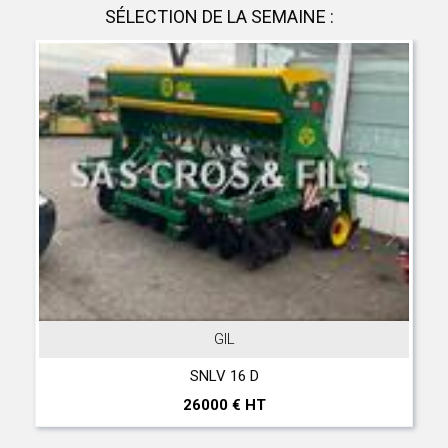
SÉLECTION DE LA SEMAINE :
GIL
JOHN D
NLV 16 D
T 560 Hil
000 € HT
297000