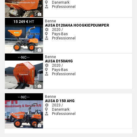
Danemark
Professionnel
5
Ausa D120AHA hoogkiepdumper
Benne
15 249 €
HT
AUSA D120AHA HOOGKIEPDUMPER
2020 /
Pays-Bas
Professionnel
5
Ausa D150AHG
Benne
--NC--
AUSA D150AHG
2020 /
Pays-Bas
Professionnel
5
Ausa D 150 AHG
Benne
--NC--
AUSA D 150 AHG
2023 /
Danemark
Professionnel
5