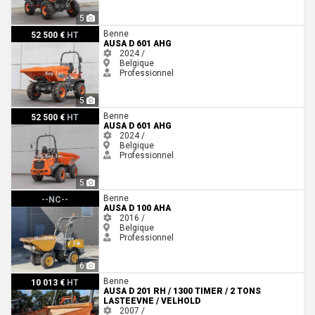
5
Ausa D 601 AHG
Benne
52 500 €
HT
AUSA D 601 AHG
2024 /
Belgique
Professionnel
5
Ausa D 601 AHG
Benne
52 500 €
HT
AUSA D 601 AHG
2024 /
Belgique
Professionnel
5
Ausa D 100 AHA
Benne
--NC--
AUSA D 100 AHA
2016 /
Belgique
Professionnel
6
Ausa D 201 RH / 1300 timer / 2 tons lasteevne / velhold
Benne
10 013 €
HT
AUSA D 201 RH / 1300 TIMER / 2 TONS
LASTEEVNE / VELHOLD
2007 /