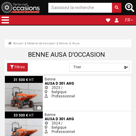
FR
Accueil
Matériel de transport
Benne
Ausa
BENNE AUSA D'OCCASION
Filtres
Ausa D 301 AHG
Benne
31 500 €
HT
AUSA D 301 AHG
2023 /
Belgique
Professionnel
5
Ausa D 301 AHG
Benne
33 500 €
HT
AUSA D 301 AHG
2024 /
Belgique
Professionnel