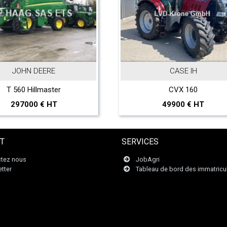
JOHN DEERE
CASE IH
T 560 Hillmaster
CVX 160
297000 € HT
49900 € HT
T
SERVICES
tez nous
JobAgri
tter
Tableau de bord des immatricu