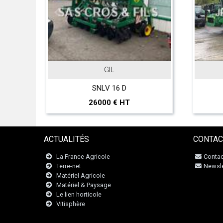
GIL
o
SNLV 16 D
26000 € HT
ACTUALITÉS
CONTAC
La France Agricole
Contac
Terre-net
Newsle
Matériel Agricole
Matériel & Paysage
Le lien horticole
Vitisphère