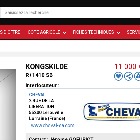
S D'OFFRE
COTE AGRICOLE
FICHES TECHNIQUES
SERVI
KONGSKILDE
11 000
R+1410 SB
Interlocuteur :
CHEVAL
2 RUE DE LA
LIBERATION
55200 Lérouville
Lorraine (France)
www.cheval-sa.com
Contact :
Jérome GOEURIOT