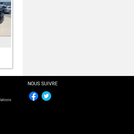
INCONNU
705 ELD 400V- 5kw
1311 € HT
NOUS SUIVRE
lations