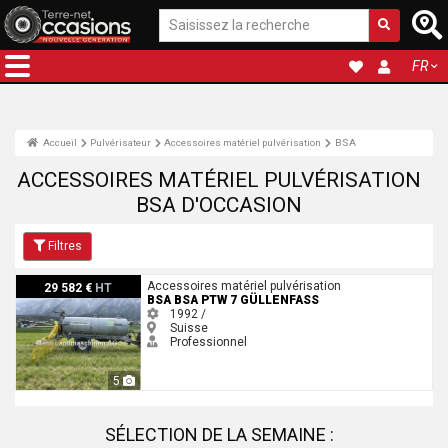
FR
Accueil
Pulvérisateur
Accessoires matériel pulvérisation
BSA
ACCESSOIRES MATÉRIEL PULVÉRISATION
BSA D'OCCASION
Filtres
BSA BSA PTW 7 Güllenfass
Accessoires matériel pulvérisation
29 582 €
HT
BSA BSA PTW 7 GÜLLENFASS
1992 /
Suisse
Professionnel
5
SÉLECTION DE LA SEMAINE :