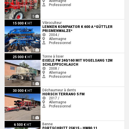
Allemagne
Professionnel
5
Lemken Kompaktor K 600 A *Güttler Prismenwalze*
Vibroculteur
15 000 €
HT
LEMKEN KOMPAKTOR K 600 A *GÜTTLER
PRISMENWALZE*
2004 /
Allemagne
Professionnel
5
Eisele FW 240/160 mit Vogelsang 12m Schleppschlauch
Tonne à lisier
25 000 €
HT
EISELE FW 240/160 MIT VOGELSANG 12M
SCHLEPPSCHLAUCH
2008 /
Allemagne
Professionnel
5
Horsch Terrano 5 FM
Déchaumeur à dents
30 000 €
HT
HORSCH TERRANO 5 FM
2017 /
Allemagne
Professionnel
5
Fortschritt 2SK15 - HW80.11 Getreideanhänger - Fortschritt
Benne
6 500 €
HT
FORTSCHRITT 2SK15 - HW80.11