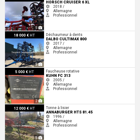
HORSCH CRUISER 6 XL
2018 /
Allemagne
Professionnel
5
Dalbo Cultimax 800
Déchaumeur à dents
18 000 €
HT
DALBO CULTIMAX 800
2017 /
Allemagne
Professionnel
5
Kuhn FC 313
Faucheuse rotative
5 000 €
HT
KUHN FC 313
2005 /
Allemagne
Professionnel
2
Annaburger HTS 81.45
Tonne à lisier
12 000 €
HT
ANNABURGER HTS 81.45
1996 /
Allemagne
Professionnel
5