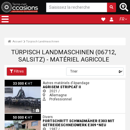
FR
Accueil
Türpisch Landmaschinen
TÜRPISCH LANDMASCHINEN (06712,
SALSITZ) - MATÉRIEL AGRICOLE
Filtres
Agrisem Stripcat II
Autres matériels d'épandage
33 000 €
HT
AGRISEM STRIPCAT II
2021 /
Allemagne
Professionnel
5
Fortschritt Schwadmäher E303 mit Getreideschneidwerk E309 *Neu
Divers
50 000 €
HT
FORTSCHRITT SCHWADMÄHER E303 MIT
GETREIDESCHNEIDWERK E309 *NEU
1987 /