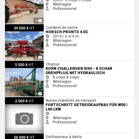
Allemagne
Professionnel
5
Horsch Pronto 6 DC
Combiné de semis
39 000 €
HT
HORSCH PRONTO 6 DC
2014 / 6 m
6 m
Allemagne
Professionnel
5
Kuhn CHALLENGER NSH - 8 Schar Drehpflug mit hydraulisch
Charrue
5 500 €
HT
KUHN CHALLENGER NSH - 8 SCHAR
DREHPFLUG MIT HYDRAULISCH
8 corps
8 corps
Allemagne
Professionnel
5
Fortschritt Getreideaufbau für W50 / L60 LKW
Autres matériels de transport
2 000 €
HT
FORTSCHRITT GETREIDEAUFBAU FÜR W50 /
L60 LKW
Allemagne
Professionnel
Horsch Cruiser 6 XL
Déchaumeur à dents
26 000 €
HT