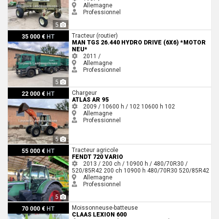
Allemagne
Professionnel
5
Man TGS 26.440 Hydro Drive (6x6) *Motor neu*
Tracteur (routier)
35 000 €
HT
MAN TGS 26.440 HYDRO DRIVE (6X6) *MOTOR
NEU*
2011 /
Allemagne
Professionnel
5
Atlas AR 95
Chargeur
22 000 €
HT
ATLAS AR 95
2009 / 10600 h / 102
10600 h
102
Allemagne
Professionnel
5
Fendt 720 Vario
Tracteur agricole
55 000 €
HT
FENDT 720 VARIO
2013 / 200 ch / 10900 h / 480/70R30 /
520/85R42
200 ch
10900 h
480/70R30
520/85R42
Allemagne
Professionnel
5
Claas LEXION 600
Moissonneuse-batteuse
70 000 €
HT
CLAAS LEXION 600