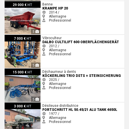
Krampe HP 20
Benne
29 000 €
HT
KRAMPE HP 20
2014 /
Allemagne
Professionnel
5
Dalbo Cultilift 600 Oberflächengerät
Vibroculteur
7 000 €
HT
DALBO CULTILIFT 600 OBERFLÄCHENGERÄT
2012 /
Allemagne
Professionnel
5
Köckerling Trio DSTS + Steinsicherung
Déchaumeur à dents
15 000 €
HT
KÖCKERLING TRIO DSTS + STEINSICHERUNG
2025 /
Allemagne
Professionnel
5
Fortschritt HL 50.45/21 Alu Tank 4650l
Désileuse distributrice
3 000 €
HT
FORTSCHRITT HL 50.45/21 ALU TANK 4650L
1977 /
Allemagne
Professionnel