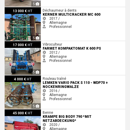
5
Kerner Multicracker MC 600
Déchaumeur à dents
13 000 €
HT
KERNER MULTICRACKER MC 600
2017 /
Allemagne
Professionnel
5
Farmet Kompaktomat K 600 PS
Vibroculteur
17 000 €
HT
FARMET KOMPAKTOMAT K 600 PS
2012 /
Allemagne
Professionnel
5
Lemken Vario Pack S 110 - WDP70 + Nockenringwalze
Rouleau traîné
4 000 €
HT
LEMKEN VARIO PACK S 110 - WDP70 +
NOCKENRINGWALZE
2016 /
Allemagne
Professionnel
5
Krampe Big Body 790 *Mit Netzabdeckung*
Benne
45 000 €
HT
KRAMPE BIG BODY 790 *MIT
NETZABDECKUNG*
2020 /
Allemagne