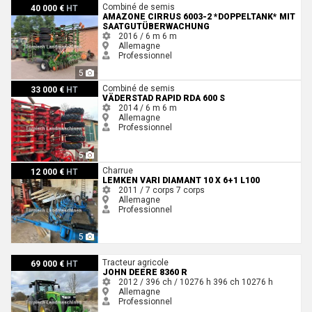
Amazone Cirrus 6003-2 *Doppeltank* mit Saatgutüberwachung
Combiné de semis
40 000 €
HT
AMAZONE CIRRUS 6003-2 *DOPPELTANK* MIT
SAATGUTÜBERWACHUNG
2016 / 6 m
6 m
Allemagne
Professionnel
5
Väderstad Rapid RDA 600 S
Combiné de semis
33 000 €
HT
VÄDERSTAD RAPID RDA 600 S
2014 / 6 m
6 m
Allemagne
Professionnel
5
Lemken Vari Diamant 10 X 6+1 L100
Charrue
12 000 €
HT
LEMKEN VARI DIAMANT 10 X 6+1 L100
2011 / 7 corps
7 corps
Allemagne
Professionnel
5
John Deere 8360 R
Tracteur agricole
69 000 €
HT
JOHN DEERE 8360 R
2012 / 396 ch / 10276 h
396 ch
10276 h
Allemagne
Professionnel