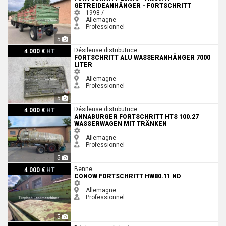
GETREIDEANHÄNGER - FORTSCHRITT
1998 /
Allemagne
Professionnel
5
Fortschritt Alu Wasseranhänger 7000 Liter
Désileuse distributrice
4 000 €
HT
FORTSCHRITT ALU WASSERANHÄNGER 7000
LITER
Allemagne
Professionnel
5
Annaburger Fortschritt HTS 100.27 Wasserwagen mit Tränken
Désileuse distributrice
4 000 €
HT
ANNABURGER FORTSCHRITT HTS 100.27
WASSERWAGEN MIT TRÄNKEN
Allemagne
Professionnel
5
Conow Fortschritt HW80.11 ND
Benne
4 000 €
HT
CONOW FORTSCHRITT HW80.11 ND
Allemagne
Professionnel
5