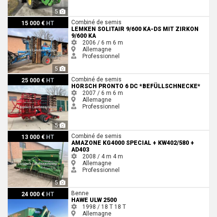
5
Lemken Solitair 9/600 KA-DS mit Zirkon 9/600 KA
Combiné de semis
15 000 €
HT
LEMKEN SOLITAIR 9/600 KA-DS MIT ZIRKON
9/600 KA
2006 / 6 m
6 m
Allemagne
Professionnel
5
Horsch Pronto 6 DC *Befüllschnecke*
Combiné de semis
25 000 €
HT
HORSCH PRONTO 6 DC *BEFÜLLSCHNECKE*
2007 / 6 m
6 m
Allemagne
Professionnel
5
Amazone KG4000 Special + KW402/580 + AD403
Combiné de semis
13 000 €
HT
AMAZONE KG4000 SPECIAL + KW402/580 +
AD403
2008 / 4 m
4 m
Allemagne
Professionnel
5
Hawe ULW 2500
Benne
24 000 €
HT
HAWE ULW 2500
1998 / 18 T
18 T
Allemagne