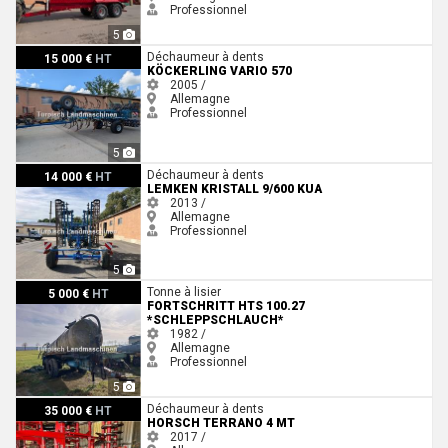
Professionnel
5
Köckerling Vario 570
Déchaumeur à dents
15 000 €
HT
KÖCKERLING VARIO 570
2005 /
Allemagne
Professionnel
5
Lemken Kristall 9/600 KUA
Déchaumeur à dents
14 000 €
HT
LEMKEN KRISTALL 9/600 KUA
2013 /
Allemagne
Professionnel
5
Fortschritt HTS 100.27 *Schleppschlauch*
Tonne à lisier
5 000 €
HT
FORTSCHRITT HTS 100.27
*SCHLEPPSCHLAUCH*
1982 /
Allemagne
Professionnel
5
Horsch Terrano 4 MT
Déchaumeur à dents
35 000 €
HT
HORSCH TERRANO 4 MT
2017 /