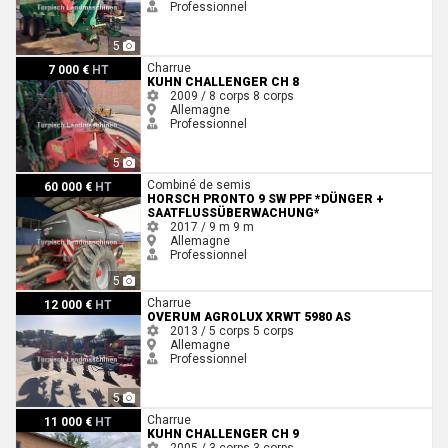
Professionnel
5
Kuhn Challenger CH 8
Charrue
7 000 €
HT
KUHN CHALLENGER CH 8
2009 / 8 corps
8 corps
Allemagne
Professionnel
5
Horsch Pronto 9 SW PPF *Dünger + Saatflussüberwachung*
Combiné de semis
60 000 €
HT
HORSCH PRONTO 9 SW PPF *DÜNGER +
SAATFLUSSÜBERWACHUNG*
2017 / 9 m
9 m
Allemagne
Professionnel
5
Overum Agrolux XRWT 5980 AS
Charrue
12 000 €
HT
OVERUM AGROLUX XRWT 5980 AS
2013 / 5 corps
5 corps
Allemagne
Professionnel
5
Kuhn Challenger CH 9
Charrue
11 000 €
HT
KUHN CHALLENGER CH 9
2005 / 3 corps
3 corps