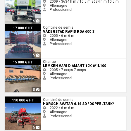
2009 / 3634 h m / 10.5 m
3634 h m
10.5 m
Allemagne
Professionnel
5
Väderstad Rapid RDA 600 S
Combiné de semis
17 000 €
HT
VÄDERSTAD RAPID RDA 600 S
2005 / 6 m
6 m
Allemagne
Professionnel
5
Lemken Vari Diamant 10X 6/1L100
Charrue
15 000 €
HT
LEMKEN VARI DIAMANT 10X 6/1L100
2005 / 7 corps
7 corps
Allemagne
Professionnel
5
Horsch Avatar 6.16 SD *Doppeltank*
Combiné de semis
110 000 €
HT
HORSCH AVATAR 6.16 SD *DOPPELTANK*
2022 / 6 m
6 m
Allemagne
Professionnel
5