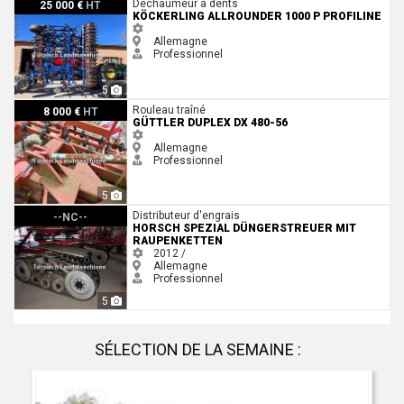
Köckerling Allrounder 1000 P Profiline
Déchaumeur à dents
25 000 €
HT
KÖCKERLING ALLROUNDER 1000 P PROFILINE
Allemagne
Professionnel
5
Güttler Duplex DX 480-56
Rouleau traîné
8 000 €
HT
GÜTTLER DUPLEX DX 480-56
Allemagne
Professionnel
5
Horsch Spezial Düngerstreuer mit Raupenketten
Distributeur d'engrais
--NC--
HORSCH SPEZIAL DÜNGERSTREUER MIT
RAUPENKETTEN
2012 /
Allemagne
Professionnel
5
SÉLECTION DE LA SEMAINE :