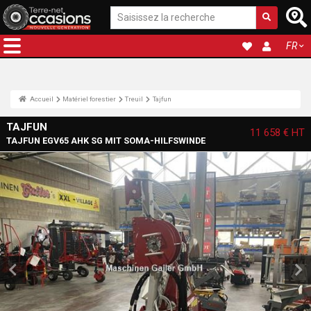
FR
Accueil
Matériel forestier
Treuil
Tajfun
TAJFUN
11 658 €
HT
TAJFUN EGV65 AHK SG MIT SOMA-HILFSWINDE