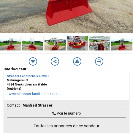
Interlocuteur :
Strasser Landtechnik GmbH
Mehringerau 3
4724 Neukirchen am Walde
(Autriche)
www.strasser-landtechnik.com
Contact :
Manfred Strasser
Voir le numéro
Toutes les annonces de ce vendeur