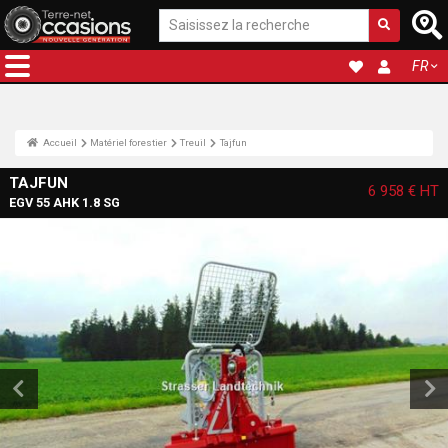
FR
Accueil
Matériel forestier
Treuil
Tajfun
TAJFUN
6 958 €
HT
EGV 55 AHK 1.8 SG