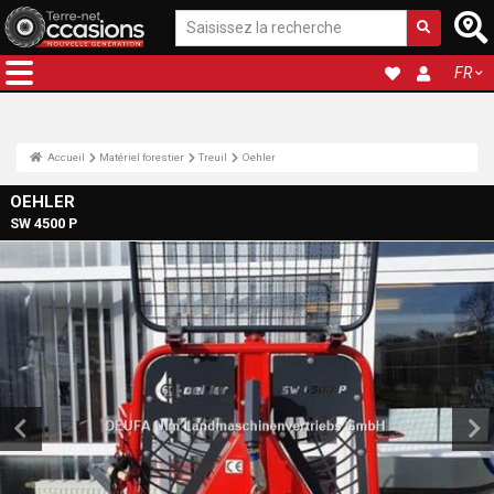
FR
Accueil
Matériel forestier
Treuil
Oehler
OEHLER
SW 4500 P