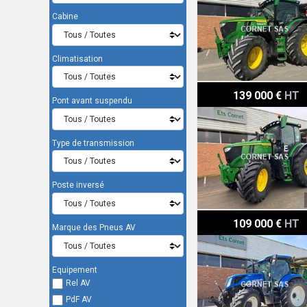
Cabine
Climatisation
John Deere 6R 250
139 000 €
HT
Pont avant suspendu
Type de transmission
Poste inversé
New Holland T7.245
109 000 €
HT
Marque des Pneus AV
Equipement
Rel AV
PdF AV