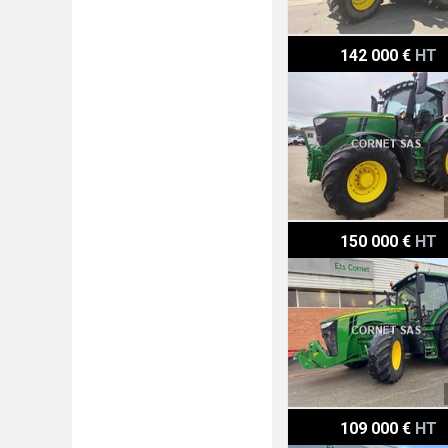
John Deere 6250R
142 000 €
HT
John Deere 8295R
150 000 €
HT
John Deere 6175R
109 000 €
HT