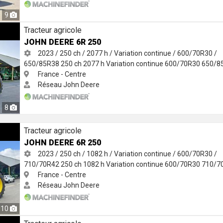
9
Tracteur agricole
JOHN DEERE 6R 250
2023 / 250 ch / 2077 h / Variation continue / 600/70R30 /
650/85R38
250 ch
2077 h
Variation continue
600/70R30
650/8
France - Centre
Réseau John Deere
8
Tracteur agricole
JOHN DEERE 6R 250
2023 / 250 ch / 1082 h / Variation continue / 600/70R30 /
710/70R42
250 ch
1082 h
Variation continue
600/70R30
710/7
France - Centre
Réseau John Deere
10