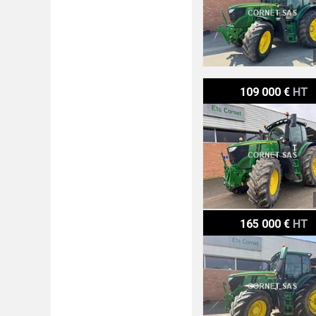
John Deere 6250R
109 000 €
HT
John Deere 6R 250
165 000 €
HT