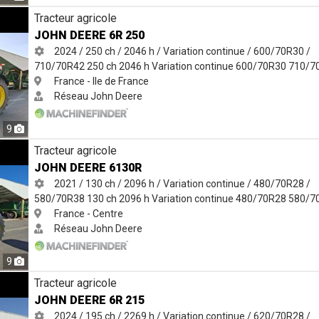
Tracteur agricole
JOHN DEERE 6R 250
2024 / 250 ch / 2046 h / Variation continue / 600/70R30 /
710/70R42
250 ch
2046 h
Variation continue
600/70R30
710/7
France - Ile de France
Réseau John Deere
9
Tracteur agricole
JOHN DEERE 6130R
2021 / 130 ch / 2096 h / Variation continue / 480/70R28 /
580/70R38
130 ch
2096 h
Variation continue
480/70R28
580/7
France - Centre
Réseau John Deere
9
Tracteur agricole
JOHN DEERE 6R 215
2024 / 195 ch / 2269 h / Variation continue / 620/70R28 /