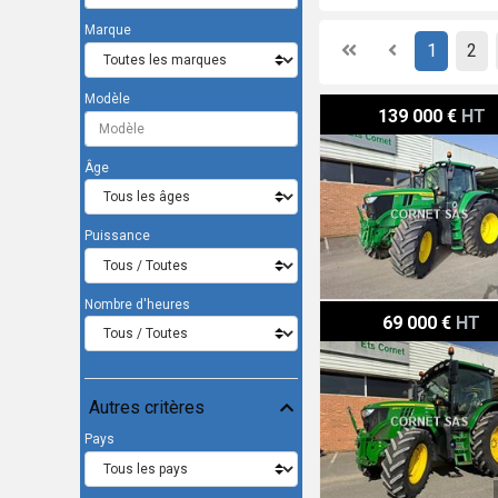
Marque
First
Previous
1
2
Modèle
John Deere 6M 200
139 000 €
HT
Âge
Puissance
Nombre d'heures
John Deere 6120R
69 000 €
HT
Autres critères
Pays