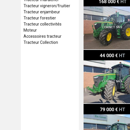
168 000 €
HT
Tracteur vigneron/fruitier
Tracteur enjambeur
Tracteur forestier
Tracteur collectivités
Moteur
Accessoires tracteur
Tracteur Collection
John Deere 7215R
44 000 €
HT
John Deere 6155R
79 000 €
HT