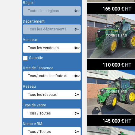
Région
John Deere 6R 250
165 000 €
HT
Département
Vendeur
Garantie
John Deere 6130R
110 000 €
HT
Date de l'annonce
Réseau
Type de vente
John Deere 6R 215
145 000 €
HT
Nombre RM