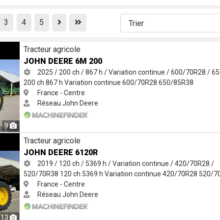
Previous
First
3
4
5
Tracteur agricole
JOHN DEERE 6M 200
2025 / 200 ch / 867 h / Variation continue / 600/70R28 / 
200 ch
867 h
Variation continue
600/70R28
650/85R38
France - Centre
Réseau John Deere
9
Tracteur agricole
JOHN DEERE 6120R
2019 / 120 ch / 5369 h / Variation continue / 420/70R28 /
520/70R38
120 ch
5369 h
Variation continue
420/70R28
520/7
France - Centre
Réseau John Deere
13