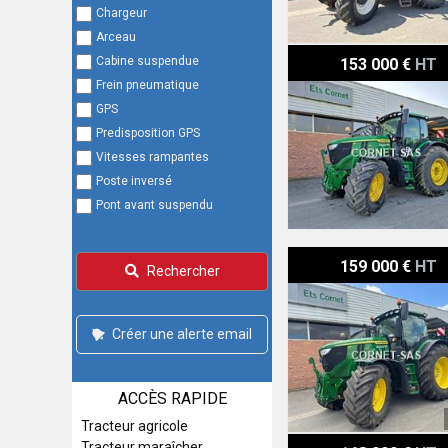
Chargeur
Arceau
John Deere 6R 250
Cabine suspendue
153 000 €
HT
Frein pneumatique
GPS
Predisposition GPS
Vitesses rampantes
Poste inversé
Pont avant suspendu
John Deere 6R 250
159 000 €
HT
Rechercher
Créer une alerte email
ACCÈS RAPIDE
Tracteur agricole
John Deere 6R 195
Tracteur maraîcher