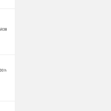
5R38
00 h