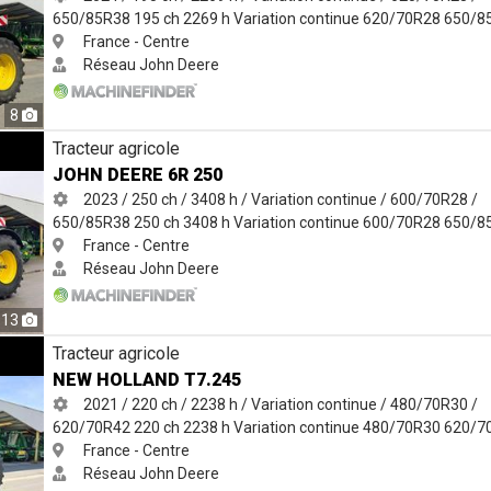
650/85R38
195 ch
2269 h
Variation continue
620/70R28
650/8
France - Centre
Réseau John Deere
8
Tracteur agricole
JOHN DEERE 6R 250
2023 / 250 ch / 3408 h / Variation continue / 600/70R28 /
650/85R38
250 ch
3408 h
Variation continue
600/70R28
650/8
France - Centre
Réseau John Deere
13
Tracteur agricole
NEW HOLLAND T7.245
2021 / 220 ch / 2238 h / Variation continue / 480/70R30 /
620/70R42
220 ch
2238 h
Variation continue
480/70R30
620/7
France - Centre
Réseau John Deere