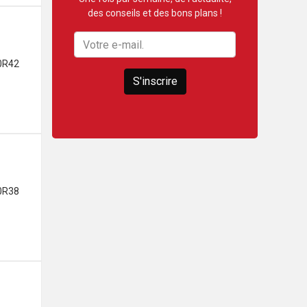
des conseils et des bons plans !
0R42
S'inscrire
0R38