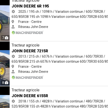
Tracteur agricole
JOHN DEERE 6R 195
2025 / 195 ch / 1098 h / Variation continue / 600/70R28 /
650/85R38
195 ch
1098 h
Variation continue
600/70R28
650/8
France - Centre
Réseau John Deere
7
Tracteur agricole
JOHN DEERE 7215R
2013 / 215 ch / 6076 h / Variation continue / 600/70R30 /
650/85R38
215 ch
6076 h
Variation continue
600/70R30
650/8
France - Centre
Réseau John Deere
8
Tracteur agricole
JOHN DEERE 6155R
2018 / 155 ch / 4828 h / Variation continue / 480/70R28 /
520/85R38
155 ch
4828 h
Variation continue
480/70R28
520/8