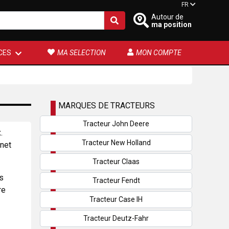
FR
Autour de
ma position
CES
MA SELECTION
MON COMPTE
MARQUES DE TRACTEURS
Tracteur John Deere
.
Tracteur New Holland
rnet
Tracteur Claas
s
Tracteur Fendt
re
Tracteur Case IH
Tracteur Deutz-Fahr