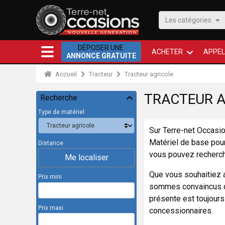
Les catégories
DÉPOSER UNE
ACHETER
APPEL
ANNONCE GRATUITE
Accueil
Tracteur
Tracteur agricole
TRACTEUR A
Recherche
Type de matériel
Sur Terre-net Occasi
Matériel de base pour 
Distance
vous pouvez recherch
Me localiser
Que vous souhaitiez a
Prix mini
sommes convaincus que
présente est toujours
Prix maxi
concessionnaires.