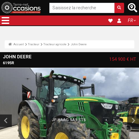
FR
Accueil
Tracteur
Tracteur agricole
John Deere
JOHN DEERE
154 900 €
HT
6195R