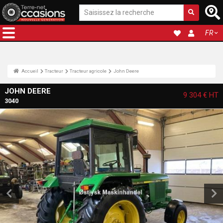
FR
Accueil
Tracteur
Tracteur agricole
John Deere
JOHN DEERE
9 304 €
HT
3040