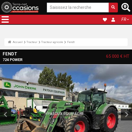
FR
Accueil
Tracteur
Tracteur agricole
Fendt
FENDT
65 000 €
HT
724 POWER