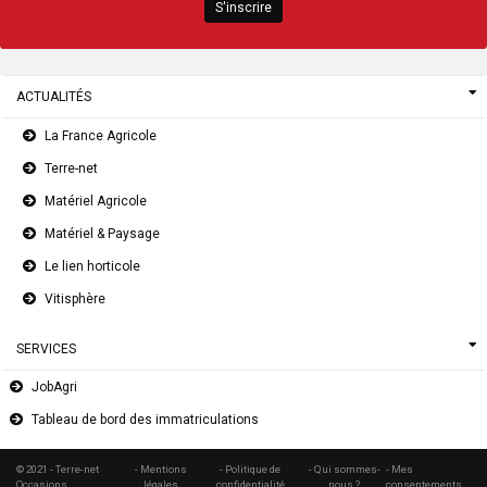
S'inscrire
ACTUALITÉS
La France Agricole
Terre-net
Matériel Agricole
Matériel & Paysage
Le lien horticole
Vitisphère
SERVICES
JobAgri
Tableau de bord des immatriculations
© 2021 - Terre-net
- Mentions
- Politique de
- Qui sommes-
- Mes
Occasions
légales
confidentialité
nous ?
consentements