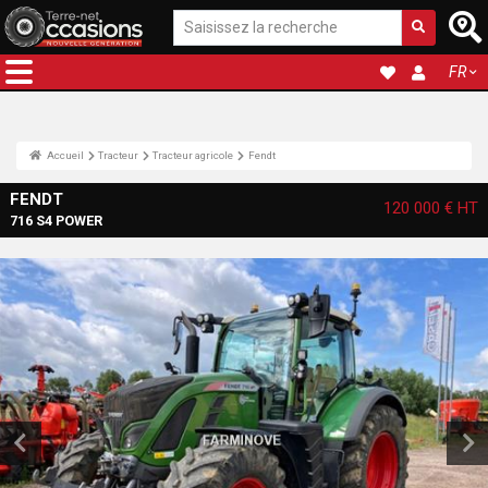
FR
Accueil
Tracteur
Tracteur agricole
Fendt
FENDT
120 000 €
HT
716 S4 POWER