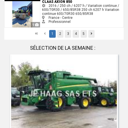
CLAAS AXION 850
2016 / 250 ch / 6207 h / Variation continue /
600/70R30 / 650/85R38
250 ch
6207 h
Variation
continue
600/70R30
650/85R38
France - Centre
Professionnel
9
First
Previous
Previous
1
2
3
4
5
SÉLECTION DE LA SEMAINE :