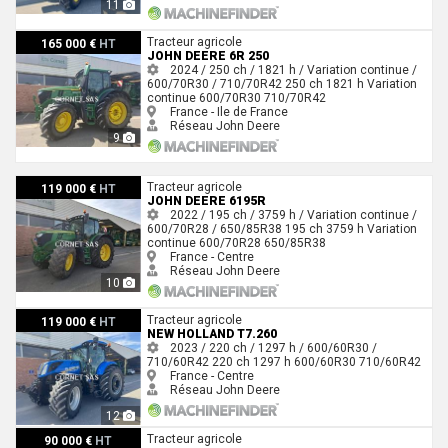
11
John Deere 6R 250
Tracteur agricole
165 000 €
HT
JOHN DEERE 6R 250
2024 / 250 ch / 1821 h / Variation continue /
600/70R30 / 710/70R42
250 ch
1821 h
Variation
continue
600/70R30
710/70R42
France - Ile de France
Réseau John Deere
9
John Deere 6195R
Tracteur agricole
119 000 €
HT
JOHN DEERE 6195R
2022 / 195 ch / 3759 h / Variation continue /
600/70R28 / 650/85R38
195 ch
3759 h
Variation
continue
600/70R28
650/85R38
France - Centre
Réseau John Deere
10
New Holland T7.260
Tracteur agricole
119 000 €
HT
NEW HOLLAND T7.260
2023 / 220 ch / 1297 h / 600/60R30 /
710/60R42
220 ch
1297 h
600/60R30
710/60R42
France - Centre
Réseau John Deere
12
John Deere 6195R
Tracteur agricole
90 000 €
HT