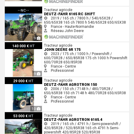
Deutz-Fahr 6165 RC SHIFT
Tracteur agricole
--NC--
DEUTZ-FAHR 6165 RC SHIFT
2019 / 165 ch / 7800 h / 540/65X28 /
650/65X38
165 ch
7800 h
540/65X28
650/65X38
France - Haute-Normandie
Réseau John Deere
9
John Deere 6R 175
Tracteur agricole
140 000 €
HT
JOHN DEERE 6R 175
2023 / 175 ch / 1000 h / Powershift /
600/70R28 / 650/85R38
175 ch
1000 h
Powershift
600/70R28
650/85R38
France - Centre
Professionnel
9
Deutz-Fahr AGROTRON 150
Tracteur agricole
29 000 €
HT
DEUTZ-FAHR AGROTRON 150
2006 / 150 ch / 7148 h / 480/70R28 /
650/65R38
150 ch
7148 h
480/70R28
650/65R38
France - Centre
Professionnel
10
Deutz-Fahr AGROTRON 6165.4
Tracteur agricole
53 000 €
HT
DEUTZ-FAHR AGROTRON 6165.4
2019 / 165 ch / 4791 h / Semi-powershift /
420/85R28 / 520/85R38
165 ch
4791 h
Semi-
powershift
420/85R28
520/85R38