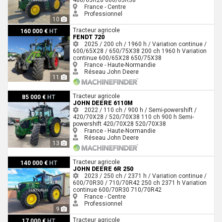
France - Centre
Professionnel
10
Fendt 720
Tracteur agricole
160 000 €
HT
FENDT 720
2025 / 200 ch / 1960 h / Variation continue /
600/65X28 / 650/75X38
200 ch
1960 h
Variation
continue
600/65X28
650/75X38
France - Haute-Normandie
Réseau John Deere
11
John Deere 6110M
Tracteur agricole
85 000 €
HT
JOHN DEERE 6110M
2022 / 110 ch / 900 h / Semi-powershift /
420/70X28 / 520/70X38
110 ch
900 h
Semi-
powershift
420/70X28
520/70X38
France - Haute-Normandie
Réseau John Deere
13
John Deere 6R 250
Tracteur agricole
140 000 €
HT
JOHN DEERE 6R 250
2023 / 250 ch / 2371 h / Variation continue /
600/70R30 / 710/70R42
250 ch
2371 h
Variation
continue
600/70R30
710/70R42
France - Centre
Professionnel
9
Renault ERGOS 446
Tracteur agricole
17 000 €
HT