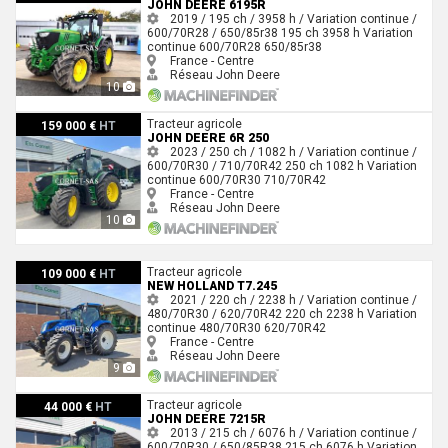
JOHN DEERE 6195R
2019 / 195 ch / 3958 h / Variation continue /
600/70R28 / 650/85r38
195 ch
3958 h
Variation
continue
600/70R28
650/85r38
France - Centre
Réseau John Deere
10
John Deere 6R 250
Tracteur agricole
159 000 €
HT
JOHN DEERE 6R 250
2023 / 250 ch / 1082 h / Variation continue /
600/70R30 / 710/70R42
250 ch
1082 h
Variation
continue
600/70R30
710/70R42
France - Centre
Réseau John Deere
10
New Holland T7.245
Tracteur agricole
109 000 €
HT
NEW HOLLAND T7.245
2021 / 220 ch / 2238 h / Variation continue /
480/70R30 / 620/70R42
220 ch
2238 h
Variation
continue
480/70R30
620/70R42
France - Centre
Réseau John Deere
9
John Deere 7215R
Tracteur agricole
44 000 €
HT
JOHN DEERE 7215R
2013 / 215 ch / 6076 h / Variation continue /
600/70R30 / 650/85R38
215 ch
6076 h
Variation