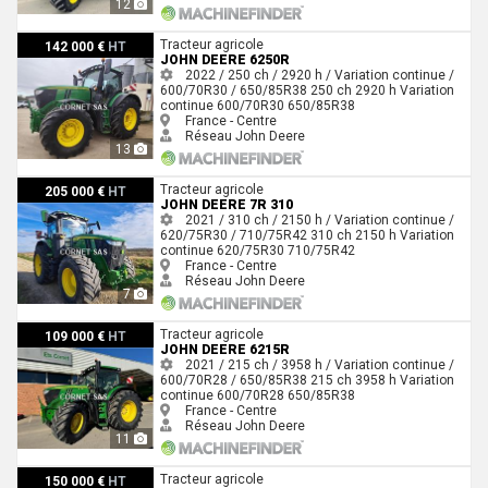
12
John Deere 6250R
Tracteur agricole
142 000 €
HT
JOHN DEERE 6250R
2022 / 250 ch / 2920 h / Variation continue /
600/70R30 / 650/85R38
250 ch
2920 h
Variation
continue
600/70R30
650/85R38
France - Centre
Réseau John Deere
13
John Deere 7R 310
Tracteur agricole
205 000 €
HT
JOHN DEERE 7R 310
2021 / 310 ch / 2150 h / Variation continue /
620/75R30 / 710/75R42
310 ch
2150 h
Variation
continue
620/75R30
710/75R42
France - Centre
Réseau John Deere
7
John Deere 6215R
Tracteur agricole
109 000 €
HT
JOHN DEERE 6215R
2021 / 215 ch / 3958 h / Variation continue /
600/70R28 / 650/85R38
215 ch
3958 h
Variation
continue
600/70R28
650/85R38
France - Centre
Réseau John Deere
11
John Deere 8295R
Tracteur agricole
150 000 €
HT