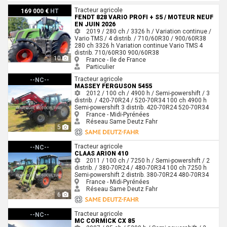
Fendt 828 Vario Profi + S5 / Moteur neuf en juin 2026
Tracteur agricole
169 000 €
HT
FENDT 828 VARIO PROFI + S5 / MOTEUR NEUF
EN JUIN 2026
2019 / 280 ch / 3326 h / Variation continue /
Vario TMS / 4 distrib. / 710/60R30 / 900/60R38
280 ch
3326 h
Variation continue
Vario TMS
4
distrib.
710/60R30
900/60R38
10
France - Ile de France
Particulier
Massey Ferguson 5455
Tracteur agricole
--NC--
MASSEY FERGUSON 5455
2012 / 100 ch / 4900 h / Semi-powershift / 3
distrib. / 420-70R24 / 520-70R34
100 ch
4900 h
Semi-powershift
3 distrib.
420-70R24
520-70R34
France - Midi-Pyrénées
Réseau Same Deutz Fahr
5
Claas ARION 410
Tracteur agricole
--NC--
CLAAS ARION 410
2011 / 100 ch / 7250 h / Semi-powershift / 2
distrib. / 380-70R24 / 480-70R34
100 ch
7250 h
Semi-powershift
2 distrib.
380-70R24
480-70R34
France - Midi-Pyrénées
Réseau Same Deutz Fahr
6
Mc Cormick CX 85
Tracteur agricole
--NC--
MC CORMICK CX 85