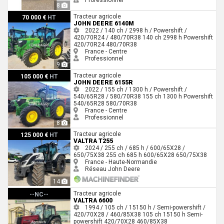
Professionnel
8
John Deere 6140M
Tracteur agricole
70 000 €
HT
JOHN DEERE 6140M
2022 / 140 ch / 2998 h / Powershift /
420/70R24 / 480/70R38
140 ch
2998 h
Powershift
420/70R24
480/70R38
France - Centre
Professionnel
9
John Deere 6155R
Tracteur agricole
105 000 €
HT
JOHN DEERE 6155R
2022 / 155 ch / 1300 h / Powershift /
540/65R28 / 580/70R38
155 ch
1300 h
Powershift
540/65R28
580/70R38
France - Centre
Professionnel
8
Valtra T255
Tracteur agricole
125 000 €
HT
VALTRA T255
2024 / 255 ch / 685 h / 600/65X28 /
650/75X38
255 ch
685 h
600/65X28
650/75X38
France - Haute-Normandie
Réseau John Deere
14
Valtra 6600
Tracteur agricole
--NC--
VALTRA 6600
1994 / 105 ch / 15150 h / Semi-powershift /
420/70X28 / 460/85X38
105 ch
15150 h
Semi-
powershift
420/70X28
460/85X38