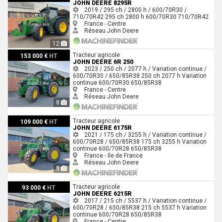
JOHN DEERE 8295R
2019 / 295 ch / 2800 h / 600/70R30 /
710/70R42
295 ch
2800 h
600/70R30
710/70R42
France - Centre
Réseau John Deere
12
John Deere 6R 250
Tracteur agricole
153 000 €
HT
JOHN DEERE 6R 250
2023 / 250 ch / 2077 h / Variation continue /
600/70R30 / 650/85R38
250 ch
2077 h
Variation
continue
600/70R30
650/85R38
France - Centre
Réseau John Deere
8
John Deere 6175R
Tracteur agricole
109 000 €
HT
JOHN DEERE 6175R
2021 / 175 ch / 3255 h / Variation continue /
600/70R28 / 650/85R38
175 ch
3255 h
Variation
continue
600/70R28
650/85R38
France - Ile de France
Réseau John Deere
8
John Deere 6215R
Tracteur agricole
93 000 €
HT
JOHN DEERE 6215R
2017 / 215 ch / 5537 h / Variation continue /
600/70R28 / 650/85R38
215 ch
5537 h
Variation
continue
600/70R28
650/85R38
France - Centre