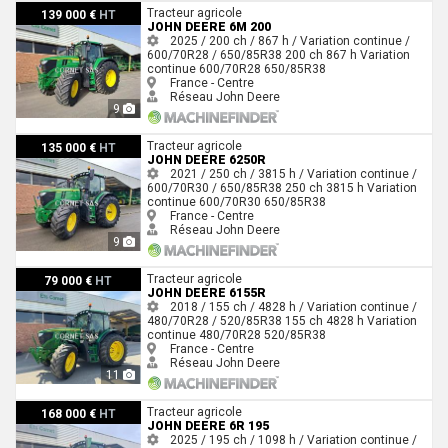
John Deere 6M 200
Tracteur agricole
139 000 €
HT
JOHN DEERE 6M 200
2025 / 200 ch / 867 h / Variation continue /
600/70R28 / 650/85R38
200 ch
867 h
Variation
continue
600/70R28
650/85R38
France - Centre
Réseau John Deere
9
John Deere 6250R
Tracteur agricole
135 000 €
HT
JOHN DEERE 6250R
2021 / 250 ch / 3815 h / Variation continue /
600/70R30 / 650/85R38
250 ch
3815 h
Variation
continue
600/70R30
650/85R38
France - Centre
Réseau John Deere
9
John Deere 6155R
Tracteur agricole
79 000 €
HT
JOHN DEERE 6155R
2018 / 155 ch / 4828 h / Variation continue /
480/70R28 / 520/85R38
155 ch
4828 h
Variation
continue
480/70R28
520/85R38
France - Centre
Réseau John Deere
11
John Deere 6R 195
Tracteur agricole
168 000 €
HT
JOHN DEERE 6R 195
2025 / 195 ch / 1098 h / Variation continue /