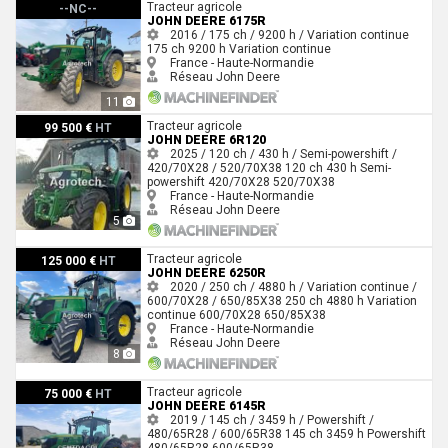
John Deere 6175R
Tracteur agricole
--NC--
JOHN DEERE 6175R
2016 / 175 ch / 9200 h / Variation continue
175 ch
9200 h
Variation continue
France - Haute-Normandie
Réseau John Deere
11
John Deere 6R120
Tracteur agricole
99 500 €
HT
JOHN DEERE 6R120
2025 / 120 ch / 430 h / Semi-powershift /
420/70X28 / 520/70X38
120 ch
430 h
Semi-
powershift
420/70X28
520/70X38
France - Haute-Normandie
Réseau John Deere
5
John Deere 6250R
Tracteur agricole
125 000 €
HT
JOHN DEERE 6250R
2020 / 250 ch / 4880 h / Variation continue /
600/70X28 / 650/85X38
250 ch
4880 h
Variation
continue
600/70X28
650/85X38
France - Haute-Normandie
Réseau John Deere
8
John Deere 6145R
Tracteur agricole
75 000 €
HT
JOHN DEERE 6145R
2019 / 145 ch / 3459 h / Powershift /
480/65R28 / 600/65R38
145 ch
3459 h
Powershift
480/65R28
600/65R38