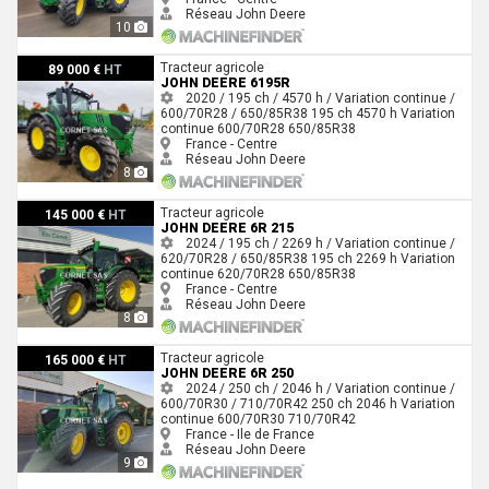
Réseau John Deere
10
John Deere 6195R
Tracteur agricole
89 000 €
HT
JOHN DEERE 6195R
2020 / 195 ch / 4570 h / Variation continue /
600/70R28 / 650/85R38
195 ch
4570 h
Variation
continue
600/70R28
650/85R38
France - Centre
Réseau John Deere
8
John Deere 6R 215
Tracteur agricole
145 000 €
HT
JOHN DEERE 6R 215
2024 / 195 ch / 2269 h / Variation continue /
620/70R28 / 650/85R38
195 ch
2269 h
Variation
continue
620/70R28
650/85R38
France - Centre
Réseau John Deere
8
John Deere 6R 250
Tracteur agricole
165 000 €
HT
JOHN DEERE 6R 250
2024 / 250 ch / 2046 h / Variation continue /
600/70R30 / 710/70R42
250 ch
2046 h
Variation
continue
600/70R30
710/70R42
France - Ile de France
Réseau John Deere
9