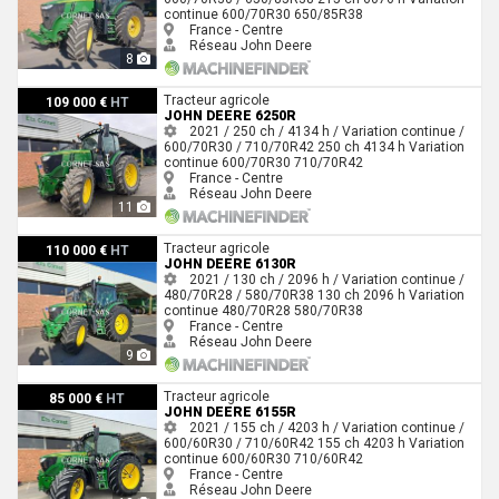
continue
600/70R30
650/85R38
France - Centre
Réseau John Deere
8
John Deere 6250R
Tracteur agricole
109 000 €
HT
JOHN DEERE 6250R
2021 / 250 ch / 4134 h / Variation continue /
600/70R30 / 710/70R42
250 ch
4134 h
Variation
continue
600/70R30
710/70R42
France - Centre
Réseau John Deere
11
John Deere 6130R
Tracteur agricole
110 000 €
HT
JOHN DEERE 6130R
2021 / 130 ch / 2096 h / Variation continue /
480/70R28 / 580/70R38
130 ch
2096 h
Variation
continue
480/70R28
580/70R38
France - Centre
Réseau John Deere
9
John Deere 6155R
Tracteur agricole
85 000 €
HT
JOHN DEERE 6155R
2021 / 155 ch / 4203 h / Variation continue /
600/60R30 / 710/60R42
155 ch
4203 h
Variation
continue
600/60R30
710/60R42
France - Centre
Réseau John Deere