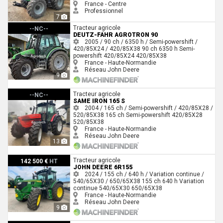
France - Centre
Professionnel
7
Deutz-Fahr AGROTRON 90
Tracteur agricole
--NC--
DEUTZ-FAHR AGROTRON 90
2005 / 90 ch / 6350 h / Semi-powershift /
420/85X24 / 420/85X38
90 ch
6350 h
Semi-
powershift
420/85X24
420/85X38
France - Haute-Normandie
Réseau John Deere
9
Same IRON 165 S
Tracteur agricole
--NC--
SAME IRON 165 S
2004 / 165 ch / Semi-powershift / 420/85X28 /
520/85X38
165 ch
Semi-powershift
420/85X28
520/85X38
France - Haute-Normandie
Réseau John Deere
13
John Deere 6R155
Tracteur agricole
142 500 €
HT
JOHN DEERE 6R155
2024 / 155 ch / 640 h / Variation continue /
540/65X30 / 650/65X38
155 ch
640 h
Variation
continue
540/65X30
650/65X38
France - Haute-Normandie
Réseau John Deere
9