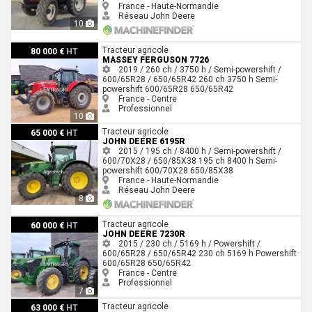
France - Haute-Normandie
Réseau John Deere
10
Massey Ferguson 7726
Tracteur agricole
80 000 €
HT
MASSEY FERGUSON 7726
2019 / 260 ch / 3750 h / Semi-powershift /
600/65R28 / 650/65R42
260 ch
3750 h
Semi-
powershift
600/65R28
650/65R42
France - Centre
Professionnel
10
John Deere 6195R
Tracteur agricole
65 000 €
HT
JOHN DEERE 6195R
2015 / 195 ch / 8400 h / Semi-powershift /
600/70X28 / 650/85X38
195 ch
8400 h
Semi-
powershift
600/70X28
650/85X38
France - Haute-Normandie
Réseau John Deere
8
John Deere 7230R
Tracteur agricole
60 000 €
HT
JOHN DEERE 7230R
2015 / 230 ch / 5169 h / Powershift /
600/65R28 / 650/65R42
230 ch
5169 h
Powershift
600/65R28
650/65R42
France - Centre
Professionnel
7
Claas AXION 850
Tracteur agricole
63 000 €
HT