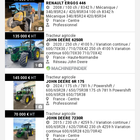
RENAULT ERGOS 446
2008 / 100 ch / 8342 h / Mécanique /
340/85R24 / 420/85R34
100 ch
8342 h
Mécanique
340/85R24
420/85R34
France - Centre
Professionnel
9
John Deere 6250R
Tracteur agricole
135 000 €
HT
JOHN DEERE 6250R
2020 / 250 ch / 4100 h / Variation continue /
600/70X30 / 710/70X42
250 ch
4100 h
Variation
continue
600/70X30
710/70X42
France - Haute-Normandie
Réseau John Deere
9
John Deere 6R 175
Tracteur agricole
145 000 €
HT
JOHN DEERE 6R 175
2024 / 175 ch / 781 h / Powershift /
600/65R28 / 650/75R38
175 ch
781 h
Powershift
600/65R28
650/75R38
France - Centre
Professionnel
8
John Deere 7230R
Tracteur agricole
70 000 €
HT
JOHN DEERE 7230R
2015 / 230 ch / 4259 h / Variation continue /
600/65R28 / 620/70R42
230 ch
4259 h
Variation
continue
600/65R28
620/70R42
France - Centre