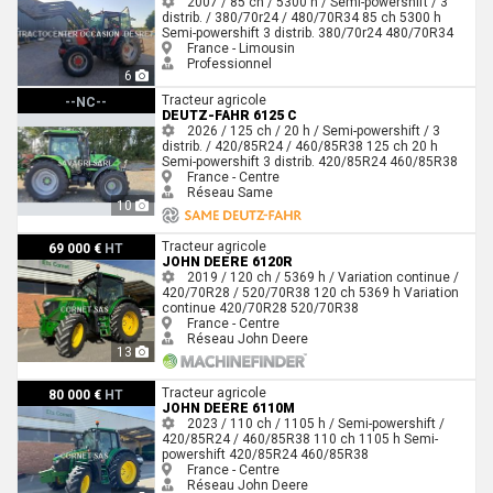
2007 / 85 ch / 5300 h / Semi-powershift / 3
distrib. / 380/70r24 / 480/70R34
85 ch
5300 h
Semi-powershift
3 distrib.
380/70r24
480/70R34
France - Limousin
Professionnel
6
Deutz-Fahr 6125 C
Tracteur agricole
--NC--
DEUTZ-FAHR 6125 C
2026 / 125 ch / 20 h / Semi-powershift / 3
distrib. / 420/85R24 / 460/85R38
125 ch
20 h
Semi-powershift
3 distrib.
420/85R24
460/85R38
France - Centre
Réseau Same
10
John Deere 6120R
Tracteur agricole
69 000 €
HT
JOHN DEERE 6120R
2019 / 120 ch / 5369 h / Variation continue /
420/70R28 / 520/70R38
120 ch
5369 h
Variation
continue
420/70R28
520/70R38
France - Centre
Réseau John Deere
13
John Deere 6110M
Tracteur agricole
80 000 €
HT
JOHN DEERE 6110M
2023 / 110 ch / 1105 h / Semi-powershift /
420/85R24 / 460/85R38
110 ch
1105 h
Semi-
powershift
420/85R24
460/85R38
France - Centre
Réseau John Deere