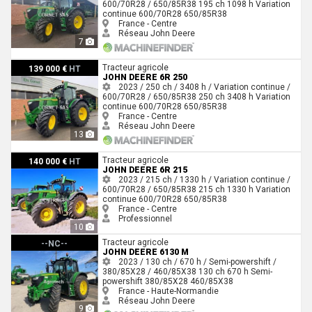
600/70R28 / 650/85R38
195 ch
1098 h
Variation
continue
600/70R28
650/85R38
France - Centre
Réseau John Deere
7
John Deere 6R 250
Tracteur agricole
139 000 €
HT
JOHN DEERE 6R 250
2023 / 250 ch / 3408 h / Variation continue /
600/70R28 / 650/85R38
250 ch
3408 h
Variation
continue
600/70R28
650/85R38
France - Centre
Réseau John Deere
13
John Deere 6R 215
Tracteur agricole
140 000 €
HT
JOHN DEERE 6R 215
2023 / 215 ch / 1330 h / Variation continue /
600/70R28 / 650/85R38
215 ch
1330 h
Variation
continue
600/70R28
650/85R38
France - Centre
Professionnel
10
John Deere 6130 M
Tracteur agricole
--NC--
JOHN DEERE 6130 M
2023 / 130 ch / 670 h / Semi-powershift /
380/85X28 / 460/85X38
130 ch
670 h
Semi-
powershift
380/85X28
460/85X38
France - Haute-Normandie
Réseau John Deere
9