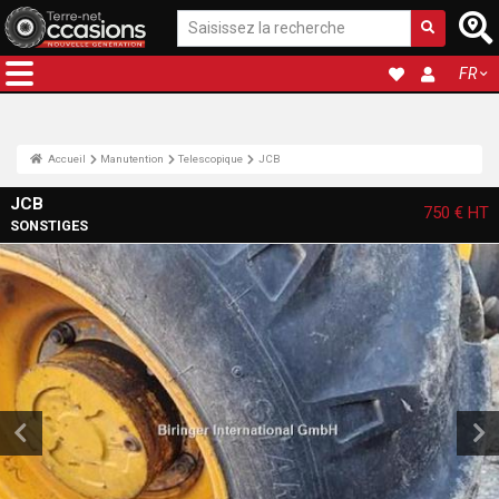
FR
Accueil
Manutention
Telescopique
JCB
JCB
750 €
HT
SONSTIGES