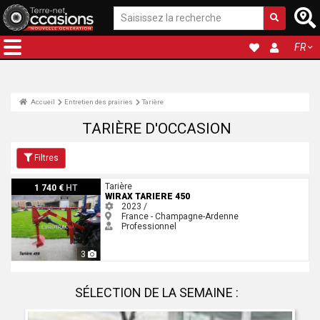
FR
Accueil
Entretien des prairies
Tarière
TARIÈRE D'OCCASION
Filtres
Wirax TARIERE 450
Tarière
1 740 €
HT
WIRAX TARIERE 450
2023 /
France - Champagne-Ardenne
Professionnel
3
SÉLECTION DE LA SEMAINE :