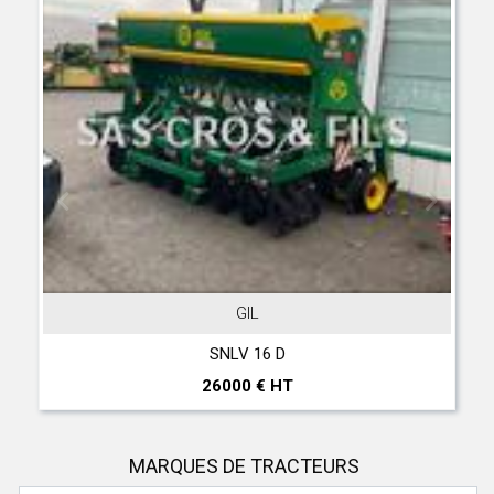
GIL
JOHN D
NLV 16 D
T 560 Hil
000 € HT
297000
MARQUES DE TRACTEURS