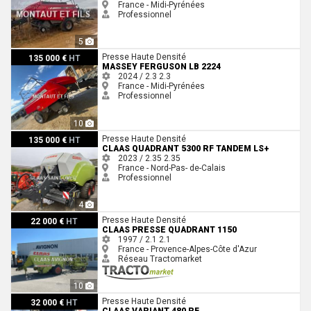
France - Midi-Pyrénées
Professionnel
5
Massey Ferguson LB 2224
Presse Haute Densité
135 000 €
HT
MASSEY FERGUSON LB 2224
2024 / 2.3
2.3
France - Midi-Pyrénées
Professionnel
10
Claas QUADRANT 5300 RF TANDEM LS+
Presse Haute Densité
135 000 €
HT
CLAAS QUADRANT 5300 RF TANDEM LS+
2023 / 2.35
2.35
France - Nord-Pas- de-Calais
Professionnel
4
Claas PRESSE QUADRANT 1150
Presse Haute Densité
22 000 €
HT
CLAAS PRESSE QUADRANT 1150
1997 / 2.1
2.1
France - Provence-Alpes-Côte d'Azur
Réseau Tractomarket
10
Claas VARIANT 480 RF
Presse Haute Densité
32 000 €
HT