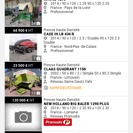
2014 / 90 x 120 / 2.25
90 x 120
2.25
France - Pays de la Loire
Professionnel
24
Case IH LB 434 R
Presse Haute Densité
64 900 €
HT
CASE IH LB 434 R
2014 / 90 x 120 / 2.3 / Double
90 x 120
2.3
Double
France - Nord-Pas- de-Calais
Professionnel
7
Claas QUADRANT 1150
Presse Haute Densité
23 500 €
HT
CLAAS QUADRANT 1150
2002 / 50 x 80 / 2 / Simple
50 x 80
2
Simple
France - Limousin
Réseau Same Deutz Fahr
10
New Holland Big Baler 1290 plus
Presse Haute Densité
120 000 €
HT
NEW HOLLAND BIG BALER 1290 PLUS
2018 / 90 x 120 / 2.35
90 x 120
2.35
France - Lorraine
Réseau Promodis