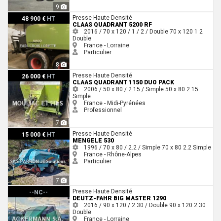
9
Claas QUADRANT 5200 RF
Presse Haute Densité
48 900 €
HT
CLAAS QUADRANT 5200 RF
2016 / 70 x 120 / 1 / 2 / Double
70 x 120
1
2
Double
France - Lorraine
Particulier
8
Claas QUADRANT 1150 DUO PACK
Presse Haute Densité
26 000 €
HT
CLAAS QUADRANT 1150 DUO PACK
2006 / 50 x 80 / 2.15 / Simple
50 x 80
2.15
Simple
France - Midi-Pyrénées
Professionnel
7
Mengele 530
Presse Haute Densité
15 000 €
HT
MENGELE 530
1996 / 70 x 80 / 2.2 / Simple
70 x 80
2.2
Simple
France - Rhône-Alpes
Particulier
7
Deutz-Fahr BIG MASTER 1290
Presse Haute Densité
--NC--
DEUTZ-FAHR BIG MASTER 1290
2016 / 90 x 120 / 2.30 / Double
90 x 120
2.30
Double
France - Lorraine