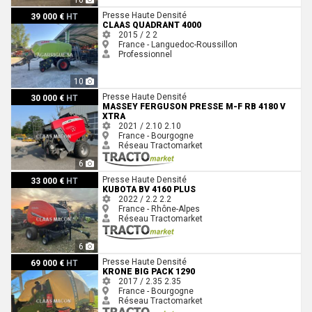
Claas Quadrant 4000
Presse Haute Densité
39 000 €
HT
CLAAS QUADRANT 4000
2015 / 2
2
France - Languedoc-Roussillon
Professionnel
10
Massey Ferguson PRESSE M-F RB 4180 V XTRA
Presse Haute Densité
30 000 €
HT
MASSEY FERGUSON PRESSE M-F RB 4180 V
XTRA
2021 / 2.10
2.10
France - Bourgogne
Réseau Tractomarket
6
Kubota BV 4160 PLUS
Presse Haute Densité
33 000 €
HT
KUBOTA BV 4160 PLUS
2022 / 2.2
2.2
France - Rhône-Alpes
Réseau Tractomarket
6
Krone BIG PACK 1290
Presse Haute Densité
69 000 €
HT
KRONE BIG PACK 1290
2017 / 2.35
2.35
France - Bourgogne
Réseau Tractomarket