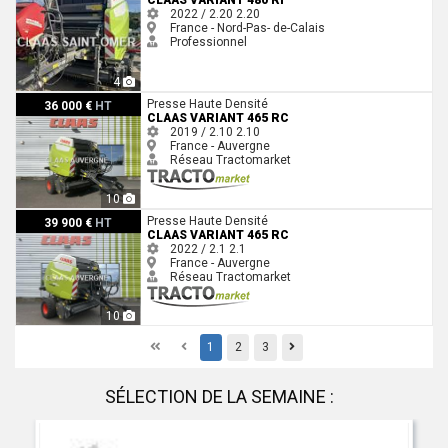
CLAAS VARIANT 480 RF
2022 / 2.20
2.20
France - Nord-Pas- de-Calais
Professionnel
4
Claas VARIANT 465 RC
Presse Haute Densité
36 000 €
HT
CLAAS VARIANT 465 RC
2019 / 2.10
2.10
France - Auvergne
Réseau Tractomarket
10
Claas VARIANT 465 RC
Presse Haute Densité
39 900 €
HT
CLAAS VARIANT 465 RC
2022 / 2.1
2.1
France - Auvergne
Réseau Tractomarket
10
First
Previous
Previous
1
2
3
SÉLECTION DE LA SEMAINE :