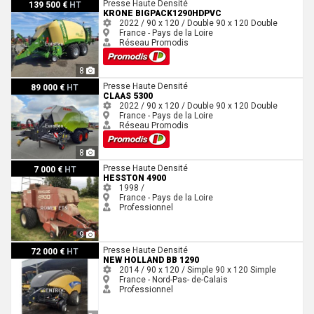
Krone BIGPACK1290HDPVC
Presse Haute Densité
139 500 €
HT
KRONE BIGPACK1290HDPVC
2022 / 90 x 120 / Double
90 x 120
Double
France - Pays de la Loire
Réseau Promodis
8
Claas 5300
Presse Haute Densité
89 000 €
HT
CLAAS 5300
2022 / 90 x 120 / Double
90 x 120
Double
France - Pays de la Loire
Réseau Promodis
8
Hesston 4900
Presse Haute Densité
7 000 €
HT
HESSTON 4900
1998 /
France - Pays de la Loire
Professionnel
9
New Holland BB 1290
Presse Haute Densité
72 000 €
HT
NEW HOLLAND BB 1290
2014 / 90 x 120 / Simple
90 x 120
Simple
France - Nord-Pas- de-Calais
Professionnel