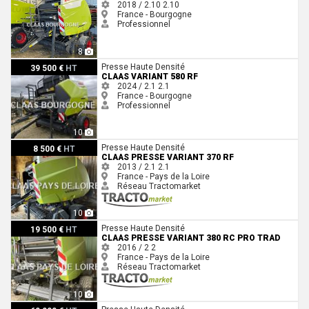
2018 / 2.10
2.10
France - Bourgogne
Professionnel
8
Claas VARIANT 580 RF
Presse Haute Densité
39 500 €
HT
CLAAS VARIANT 580 RF
2024 / 2.1
2.1
France - Bourgogne
Professionnel
10
Claas PRESSE VARIANT 370 RF
Presse Haute Densité
8 500 €
HT
CLAAS PRESSE VARIANT 370 RF
2013 / 2.1
2.1
France - Pays de la Loire
Réseau Tractomarket
10
Claas PRESSE VARIANT 380 RC PRO TRAD
Presse Haute Densité
19 500 €
HT
CLAAS PRESSE VARIANT 380 RC PRO TRAD
2016 / 2
2
France - Pays de la Loire
Réseau Tractomarket
10
Claas QUADRANT 5300 RF TANDEM