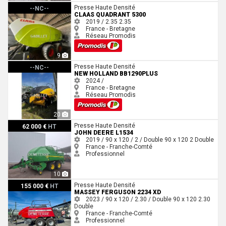
Claas QUADRANT 5300
Presse Haute Densité
--NC--
CLAAS QUADRANT 5300
2019 / 2.35
2.35
France - Bretagne
Réseau Promodis
9
New Holland BB1290PLUS
Presse Haute Densité
--NC--
NEW HOLLAND BB1290PLUS
2024 /
France - Bretagne
Réseau Promodis
20
John Deere L1534
Presse Haute Densité
62 000 €
HT
JOHN DEERE L1534
2019 / 90 x 120 / 2 / Double
90 x 120
2
Double
France - Franche-Comté
Professionnel
10
Massey Ferguson 2234 XD
Presse Haute Densité
155 000 €
HT
MASSEY FERGUSON 2234 XD
2023 / 90 x 120 / 2.30 / Double
90 x 120
2.30
Double
France - Franche-Comté
Professionnel