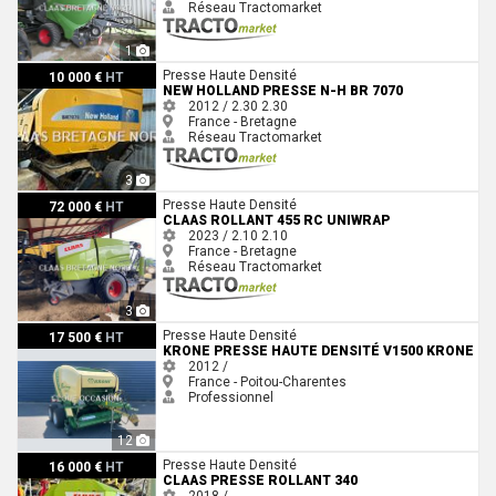
Réseau Tractomarket
1
New Holland PRESSE N-H BR 7070
Presse Haute Densité
10 000 €
HT
NEW HOLLAND PRESSE N-H BR 7070
2012 / 2.30
2.30
France - Bretagne
Réseau Tractomarket
3
Claas ROLLANT 455 RC UNIWRAP
Presse Haute Densité
72 000 €
HT
CLAAS ROLLANT 455 RC UNIWRAP
2023 / 2.10
2.10
France - Bretagne
Réseau Tractomarket
3
Krone Presse haute densité V1500 Krone
Presse Haute Densité
17 500 €
HT
KRONE PRESSE HAUTE DENSITÉ V1500 KRONE
2012 /
France - Poitou-Charentes
Professionnel
12
Claas PRESSE ROLLANT 340
Presse Haute Densité
16 000 €
HT
CLAAS PRESSE ROLLANT 340