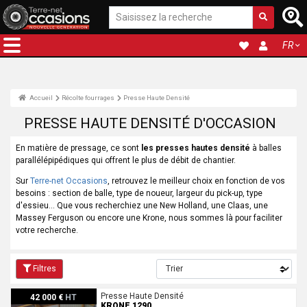
FR
Accueil
Récolte fourrages
Presse Haute Densité
PRESSE HAUTE DENSITÉ D'OCCASION
En matière de pressage, ce sont
les presses hautes densité
à balles
parallélépipédiques qui offrent le plus de débit de chantier.
Sur
Terre-net Occasions
, retrouvez le meilleur choix en fonction de vos
besoins : section de balle, type de noueur, largeur du pick-up, type
d'essieu... Que vous recherchiez une New Holland, une Claas, une
Massey Ferguson ou encore une Krone, nous sommes là pour faciliter
votre recherche.
Filtres
Krone 1290
Presse Haute Densité
42 000 €
HT
KRONE 1290