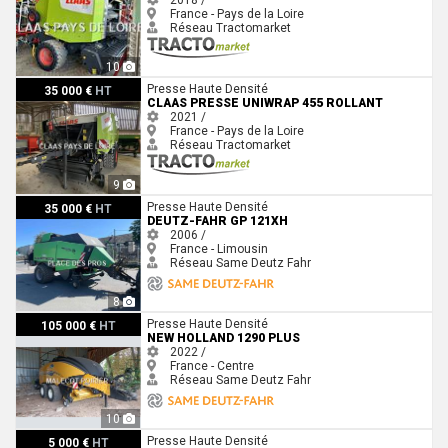
2018 /
France - Pays de la Loire
Réseau Tractomarket
10
Claas PRESSE UNIWRAP 455 ROLLANT
Presse Haute Densité
35 000 €
HT
CLAAS PRESSE UNIWRAP 455 ROLLANT
2021 /
France - Pays de la Loire
Réseau Tractomarket
9
Deutz-Fahr GP 121XH
Presse Haute Densité
35 000 €
HT
DEUTZ-FAHR GP 121XH
2006 /
France - Limousin
Réseau Same Deutz Fahr
8
New Holland 1290 Plus
Presse Haute Densité
105 000 €
HT
NEW HOLLAND 1290 PLUS
2022 /
France - Centre
Réseau Same Deutz Fahr
10
Hesston 4900
Presse Haute Densité
5 000 €
HT