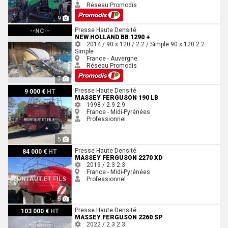
Réseau Promodis
9
New Holland BB 1290 +
Presse Haute Densité
--NC--
NEW HOLLAND BB 1290 +
2014 / 90 x 120 / 2.2 / Simple
90 x 120
2.2
Simple
France - Auvergne
Réseau Promodis
7
Massey Ferguson 190 LB
Presse Haute Densité
9 000 €
HT
MASSEY FERGUSON 190 LB
1998 / 2.9
2.9
France - Midi-Pyrénées
Professionnel
5
Massey Ferguson 2270 XD
Presse Haute Densité
84 000 €
HT
MASSEY FERGUSON 2270 XD
2019 / 2.3
2.3
France - Midi-Pyrénées
Professionnel
5
Massey Ferguson 2260 SP
Presse Haute Densité
103 000 €
HT
MASSEY FERGUSON 2260 SP
2022 / 2.3
2.3