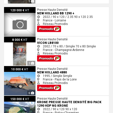
5
New Holland BB 1290 +
Presse Haute Densité
120 000 €
HT
NEW HOLLAND BB 1290 +
2022 / 90 x 120 / 2.35
90 x 120
2.35
France - Lorraine
Réseau Promodis
Vicon LB8100
Presse Haute Densité
8 000 €
HT
VICON LB8100
2002 / 70 x 80 / Simple
70 x 80
Simple
France - Champagne-Ardenne
Réseau Promodis
3
New Holland 4880
Presse Haute Densité
10 000 €
HT
NEW HOLLAND 4880
1995 / Simple
Simple
France - Pays de la Loire
Réseau Promodis
6
Krone Presse haute densité BIG PACK 1290 HDP NG Krone
Presse Haute Densité
150 000 €
HT
KRONE PRESSE HAUTE DENSITÉ BIG PACK
1290 HDP NG KRONE
2022 / 90 x 120
90 x 120
France - Poitou-Charentes