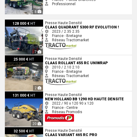
Professionnel
6
Claas QUADRANT 5300 RF EVOLUTION !
Presse Haute Densité
128 000 €
HT
CLAAS QUADRANT 5300 RF EVOLUTION !
2023 / 2.35
2.35
France - Bretagne
Réseau Tractomarket
7
Claas ROLLANT 455 RC UNIWRAP
Presse Haute Densité
25 000 €
HT
CLAAS ROLLANT 455 RC UNIWRAP
2010 / 2.10
2.10
France - Bretagne
Réseau Tractomarket
2
New Holland BB 1290 HD Haute Densite
Presse Haute Densité
131 000 €
HT
NEW HOLLAND BB 1290 HD HAUTE DENSITE
2022 / 90 x 120
90 x 120
France - Centre
Réseau Promodis
20
Claas VARIANT 465 RC PRO
Presse Haute Densité
32 500 €
HT
CLAAS VARIANT 465 RC PRO