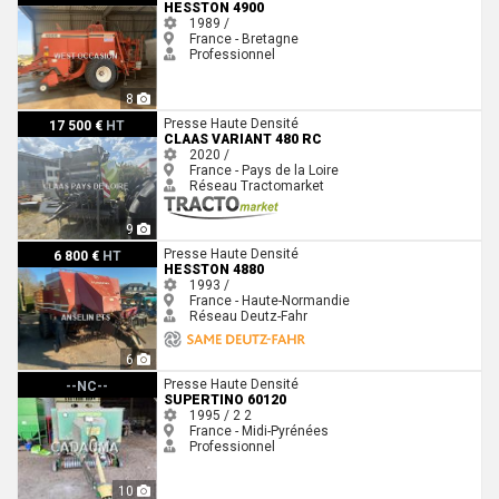
HESSTON 4900
1989 /
France - Bretagne
Professionnel
8
Claas VARIANT 480 RC
Presse Haute Densité
17 500 €
HT
CLAAS VARIANT 480 RC
2020 /
France - Pays de la Loire
Réseau Tractomarket
9
Hesston 4880
Presse Haute Densité
6 800 €
HT
HESSTON 4880
1993 /
France - Haute-Normandie
Réseau Deutz-Fahr
6
Supertino 60120
Presse Haute Densité
--NC--
SUPERTINO 60120
1995 / 2
2
France - Midi-Pyrénées
Professionnel
10