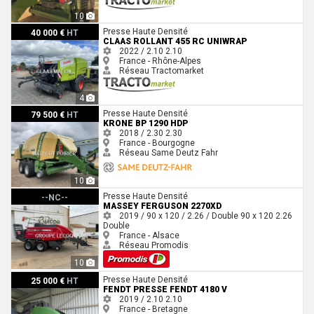
10
Claas ROLLANT 455 RC UNIWRAP
Presse Haute Densité
40 000 €
HT
CLAAS ROLLANT 455 RC UNIWRAP
2022 / 2.10
2.10
France - Rhône-Alpes
Réseau Tractomarket
4
Krone BP 1290 HDP
Presse Haute Densité
79 500 €
HT
KRONE BP 1290 HDP
2018 / 2.30
2.30
France - Bourgogne
Réseau Same Deutz Fahr
10
Massey Ferguson 2270XD
Presse Haute Densité
--NC--
MASSEY FERGUSON 2270XD
2019 / 90 x 120 / 2.26 / Double
90 x 120
2.26
Double
France - Alsace
Réseau Promodis
10
Fendt PRESSE FENDT 4180 V
Presse Haute Densité
25 000 €
HT
FENDT PRESSE FENDT 4180 V
2019 / 2.10
2.10
France - Bretagne