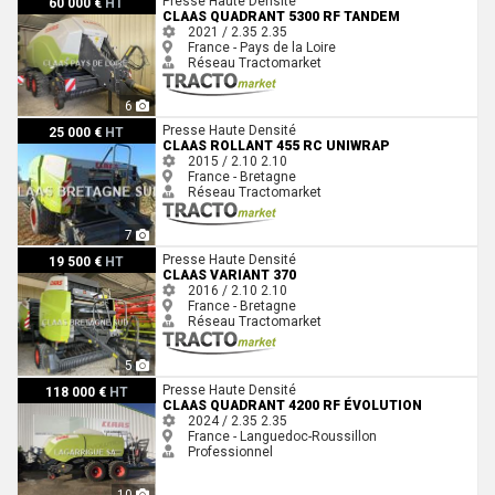
Presse Haute Densité
60 000 €
HT
CLAAS QUADRANT 5300 RF TANDEM
2021 / 2.35
2.35
France - Pays de la Loire
Réseau Tractomarket
6
Claas ROLLANT 455 RC UNIWRAP
Presse Haute Densité
25 000 €
HT
CLAAS ROLLANT 455 RC UNIWRAP
2015 / 2.10
2.10
France - Bretagne
Réseau Tractomarket
7
Claas VARIANT 370
Presse Haute Densité
19 500 €
HT
CLAAS VARIANT 370
2016 / 2.10
2.10
France - Bretagne
Réseau Tractomarket
5
Claas QUADRANT 4200 RF ÉVOLUTION
Presse Haute Densité
118 000 €
HT
CLAAS QUADRANT 4200 RF ÉVOLUTION
2024 / 2.35
2.35
France - Languedoc-Roussillon
Professionnel
10