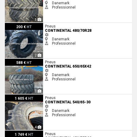
Danemark
Professionnel
1
Continental 480/70R28
Pneus
200 €
HT
CONTINENTAL 480/70R28
Danemark
Professionnel
2
Continental 650/65x42
Pneus
588 €
HT
CONTINENTAL 650/65X42
Danemark
Professionnel
3
Continental 540/65-30
Pneus
1 605 €
HT
CONTINENTAL 540/65-30
Danemark
Professionnel
4
Continental 650/75R32
Pneus
1 749 €
HT