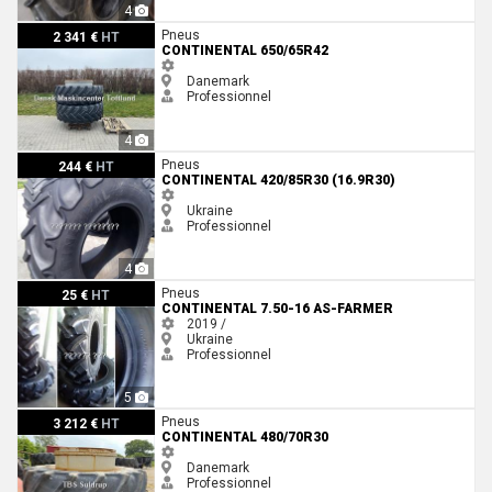
4
Continental 650/65R42
Pneus
2 341 €
HT
CONTINENTAL 650/65R42
Danemark
Professionnel
4
Continental 420/85R30 (16.9R30)
Pneus
244 €
HT
CONTINENTAL 420/85R30 (16.9R30)
Ukraine
Professionnel
4
Continental 7.50-16 AS-Farmer
Pneus
25 €
HT
CONTINENTAL 7.50-16 AS-FARMER
2019 /
Ukraine
Professionnel
5
Continental 480/70R30
Pneus
3 212 €
HT
CONTINENTAL 480/70R30
Danemark
Professionnel