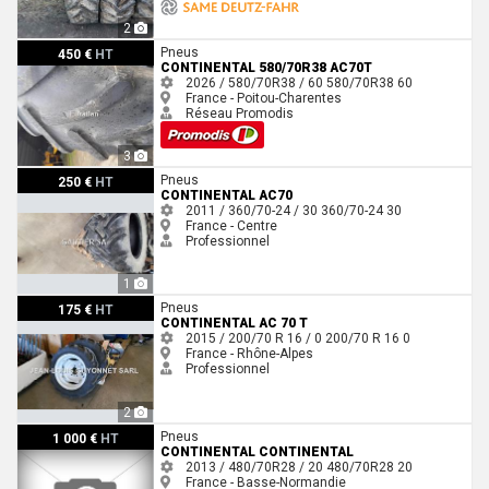
2
Continental 580/70R38 AC70T
Pneus
450 €
HT
CONTINENTAL 580/70R38 AC70T
2026 / 580/70R38 / 60
580/70R38
60
France - Poitou-Charentes
Réseau Promodis
3
Continental ac70
Pneus
250 €
HT
CONTINENTAL AC70
2011 / 360/70-24 / 30
360/70-24
30
France - Centre
Professionnel
1
Continental AC 70 T
Pneus
175 €
HT
CONTINENTAL AC 70 T
2015 / 200/70 R 16 / 0
200/70 R 16
0
France - Rhône-Alpes
Professionnel
2
Continental continental
Pneus
1 000 €
HT
CONTINENTAL CONTINENTAL
2013 / 480/70R28 / 20
480/70R28
20
France - Basse-Normandie