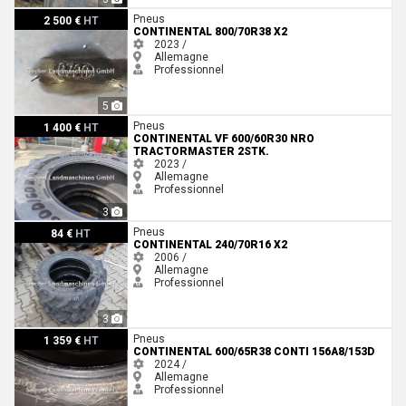
Continental 800/70R38 x2
Pneus
2 500 €
HT
CONTINENTAL 800/70R38 X2
2023 /
Allemagne
Professionnel
5
Continental VF 600/60R30 NRO TractorMaster 2Stk.
Pneus
1 400 €
HT
CONTINENTAL VF 600/60R30 NRO
TRACTORMASTER 2STK.
2023 /
Allemagne
Professionnel
3
Continental 240/70R16 x2
Pneus
84 €
HT
CONTINENTAL 240/70R16 X2
2006 /
Allemagne
Professionnel
3
Continental 600/65R38 CONTI 156A8/153D
Pneus
1 359 €
HT
CONTINENTAL 600/65R38 CONTI 156A8/153D
2024 /
Allemagne
Professionnel