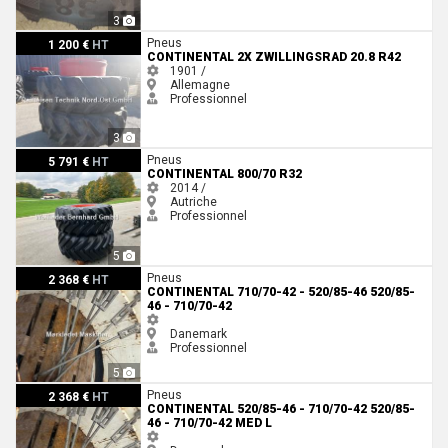
3
Continental 2x Zwillingsrad 20.8 R42
Pneus
1 200 €
HT
CONTINENTAL 2X ZWILLINGSRAD 20.8 R42
1901 /
Allemagne
Professionnel
3
Continental 800/70 R32
Pneus
5 791 €
HT
CONTINENTAL 800/70 R32
2014 /
Autriche
Professionnel
5
Continental 710/70-42 - 520/85-46 520/85-46 - 710/70-42
Pneus
2 368 €
HT
CONTINENTAL 710/70-42 - 520/85-46 520/85-
46 - 710/70-42
Danemark
Professionnel
5
Continental 520/85-46 - 710/70-42 520/85-46 - 710/70-42 med l
Pneus
2 368 €
HT
CONTINENTAL 520/85-46 - 710/70-42 520/85-
46 - 710/70-42 MED L