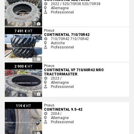
2022 / 520/70R38
520/70R38
Allemagne
Professionnel
3
Continental 710/70R42
Pneus
7 491 €
HT
CONTINENTAL 710/70R42
710/70R42
710/70R42
Autriche
Professionnel
5
Continental VF 710/60R42 NRO TractorMaster
Pneus
2 900 €
HT
CONTINENTAL VF 710/60R42 NRO
TRACTORMASTER
2023 /
Allemagne
Professionnel
3
Continental 9.5-42
Pneus
119 €
HT
CONTINENTAL 9.5-42
2004 /
Allemagne
Professionnel
3