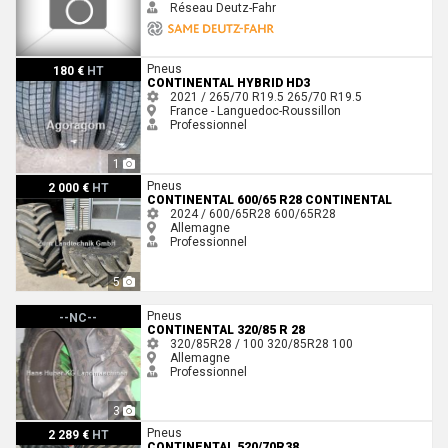
Réseau Deutz-Fahr
Continental HYBRID HD3
Pneus
180 €
HT
CONTINENTAL HYBRID HD3
2021 / 265/70 R19.5
265/70 R19.5
France - Languedoc-Roussillon
Professionnel
1
Continental 600/65 R28 Continental
Pneus
2 000 €
HT
CONTINENTAL 600/65 R28 CONTINENTAL
2024 / 600/65R28
600/65R28
Allemagne
Professionnel
5
Continental 320/85 R 28
Pneus
--NC--
CONTINENTAL 320/85 R 28
320/85R28 / 100
320/85R28
100
Allemagne
Professionnel
3
Continental 520/70R38
Pneus
2 289 €
HT
CONTINENTAL 520/70R38