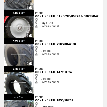
3
Continental Band 280/85R28 & 300/95R42
Pneus
849 €
HT
CONTINENTAL BAND 280/85R28 & 300/95R42
Pays-Bas
Professionnel
3
Continental 710/70R42.00
Pneus
603 €
HT
CONTINENTAL 710/70R42.00
Ukraine
Professionnel
2
Continental 14.9/80-24
Pneus
260 €
HT
CONTINENTAL 14.9/80-24
Ukraine
Professionnel
4
Continental 1050/50R32
Pneus
--NC--
CONTINENTAL 1050/50R32
Danemark