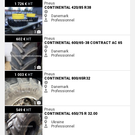
Continental 420/85 R38
Pneus
1 726 €
HT
CONTINENTAL 420/85 R38
Danemark
Professionnel
3
Continental 600/65-38 Contract AC 65
Pneus
602 €
HT
CONTINENTAL 600/65-38 CONTRACT AC 65
Danemark
Professionnel
5
Continental 800/65R32
Pneus
1 003 €
HT
CONTINENTAL 800/65R32
Danemark
Professionnel
5
Continental 650/75 R 32.00
Pneus
549 €
HT
CONTINENTAL 650/75 R 32.00
Ukraine
Professionnel