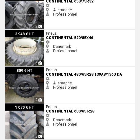
CONTINENTAL 650/75R32
Allemagne
Professionnel
2
Continental 520/85X46
Pneus
3 948 €
HT
CONTINENTAL 520/85X46
Danemark
Professionnel
5
Continental 480/65R28 139A8/136D DA
Pneus
809 €
HT
CONTINENTAL 480/65R28 139A8/136D DA
Allemagne
Professionnel
2
Continental 600/65 R28
Pneus
1 070 €
HT
CONTINENTAL 600/65 R28
Danemark
Professionnel
5