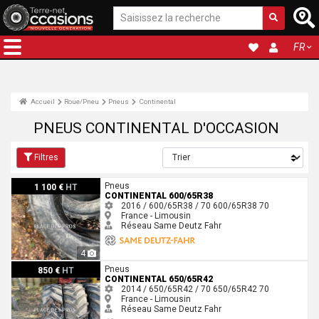
FR
Accueil
Roue/Pneu
Pneus
Continental
PNEUS CONTINENTAL D'OCCASION
Filtres
Continental 600/65R38
Pneus
1 100 €
HT
CONTINENTAL 600/65R38
2016 / 600/65R38 / 70
600/65R38
70
France - Limousin
Réseau Same Deutz Fahr
4
Continental 650/65R42
Pneus
850 €
HT
CONTINENTAL 650/65R42
2014 / 650/65R42 / 70
650/65R42
70
France - Limousin
Réseau Same Deutz Fahr