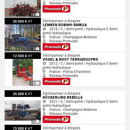
Réseau Promodis
10
Lemken RUBIN9-500KUA
Déchaumeur à disques
26 000 €
HT
LEMKEN RUBIN9-500KUA
2018 / 5 / Semi-porté / Hydraulique
5
Semi-
porté
Hydraulique
France - Champagne-Ardenne
Réseau Promodis
3
Vogel & Noot TERRADISCPRO
Déchaumeur à disques
12 500 €
HT
VOGEL & NOOT TERRADISCPRO
2012 / 5 / Semi-porté / Hydraulique
5
Semi-
porté
Hydraulique
France - Poitou-Charentes
Réseau Promodis
16
Köckerling REBELL6
Déchaumeur à disques
35 000 €
HT
KÖCKERLING REBELL6
2021 / 6 / Semi-porté / Hydraulique
6
Semi-
porté
Hydraulique
France - Champagne-Ardenne
Réseau Promodis
3
Amazone CATROS+4002-2
Déchaumeur à disques
15 000 €
HT