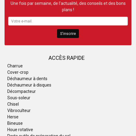
Une fois par semaine, de l’actualité, des conseils et des bons
plans !
S'inscrire
ACCÈS RAPIDE
Charrue
Cover-crop
Déchaumeur à dents
Déchaumeur à disques
Décompacteur
Sous-soleur
Chisel
Vibroculteur
Herse
Bineuse
Houe rotative