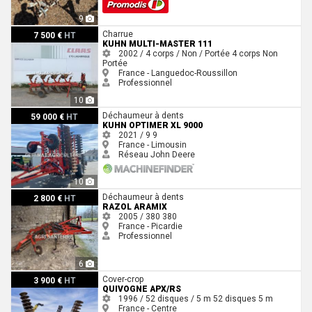
9
Kuhn Multi-master 111
Charrue
7 500 €
HT
KUHN MULTI-MASTER 111
2002 / 4 corps / Non / Portée
4 corps
Non
Portée
France - Languedoc-Roussillon
Professionnel
10
Kuhn Optimer XL 9000
Déchaumeur à dents
59 000 €
HT
KUHN OPTIMER XL 9000
2021 / 9
9
France - Limousin
Réseau John Deere
10
Razol ARAMIX
Déchaumeur à dents
2 800 €
HT
RAZOL ARAMIX
2005 / 380
380
France - Picardie
Professionnel
6
Quivogne APX/RS
Cover-crop
3 900 €
HT
QUIVOGNE APX/RS
1996 / 52 disques / 5 m
52 disques
5 m
France - Centre