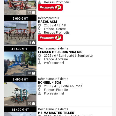
Réseau Promodis
12
Razol ACM
Décompacteur
5 000 €
HT
RAZOL ACM
2006 / 4 / 8
4
8
France - Centre
Réseau Promodis
8
Lemken Heliodor 9/KA 600
Déchaumeur à dents
41 500 €
HT
LEMKEN HELIODOR 9/KA 600
2022 / 6 / Semi-porté
6
Semi-porté
France - Lorraine
Professionnel
10
Bonnel 4.50m
Déchaumeur à dents
3 490 €
HT
BONNEL 4.50M
2000 / 4.5 / Porté
4.5
Porté
France - Picardie
Professionnel
10
He-Va Master Tiller
Déchaumeur à dents
14 490 €
HT
HE-VA MASTER TILLER