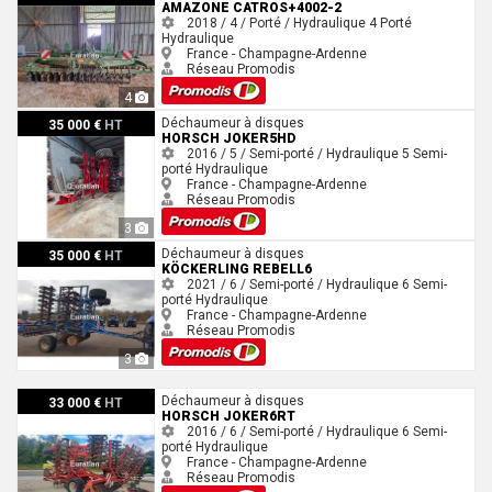
AMAZONE CATROS+4002-2
2018 / 4 / Porté / Hydraulique
4
Porté
Hydraulique
France - Champagne-Ardenne
Réseau Promodis
4
Horsch JOKER5HD
Déchaumeur à disques
35 000 €
HT
HORSCH JOKER5HD
2016 / 5 / Semi-porté / Hydraulique
5
Semi-
porté
Hydraulique
France - Champagne-Ardenne
Réseau Promodis
3
Köckerling REBELL6
Déchaumeur à disques
35 000 €
HT
KÖCKERLING REBELL6
2021 / 6 / Semi-porté / Hydraulique
6
Semi-
porté
Hydraulique
France - Champagne-Ardenne
Réseau Promodis
3
Horsch JOKER6RT
Déchaumeur à disques
33 000 €
HT
HORSCH JOKER6RT
2016 / 6 / Semi-porté / Hydraulique
6
Semi-
porté
Hydraulique
France - Champagne-Ardenne
Réseau Promodis