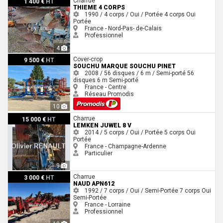
Charrue
1 400 €
HT
THIEME 4 CORPS
1990 / 4 corps / Oui / Portée
4 corps
Oui
Portée
France - Nord-Pas- de-Calais
Professionnel
4
Souchu Marque Souchu Pinet
Cover-crop
9 500 €
HT
SOUCHU MARQUE SOUCHU PINET
2008 / 56 disques / 6 m / Semi-porté
56
disques
6 m
Semi-porté
France - Centre
Réseau Promodis
10
Lemken JUWEL 8 V
Charrue
15 000 €
HT
LEMKEN JUWEL 8 V
2014 / 5 corps / Oui / Portée
5 corps
Oui
Portée
France - Champagne-Ardenne
Particulier
9
Naud APN612
Charrue
3 000 €
HT
NAUD APN612
1992 / 7 corps / Oui / Semi-Portée
7 corps
Oui
Semi-Portée
France - Lorraine
Professionnel