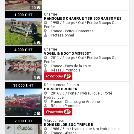
10
Ransomes Charrue TSR 500 Ransomes
Charrue
1 000 €
HT
RANSOMES CHARRUE TSR 500 RANSOMES
1995 / 5 corps / Oui / Portée
5 corps
Oui
Portée
France - Poitou-Charentes
Professionnel
6
Vogel & Noot XMS950ST
Charrue
4 000 €
HT
VOGEL & NOOT XMS950ST
2011 / 5 corps / Oui / Portée
5 corps
Oui
Portée
France - Pays de la Loire
Réseau Promodis
5
Horsch CRUISER
Déchaumeur à dents
19 000 €
HT
HORSCH CRUISER
2016 / 6 / Porté / Hydraulique
6
Porté
Hydraulique
France - Champagne-Ardenne
Réseau Promodis
2
Kongskilde SGC TRIPLE K
Vibroculteur
2 800 €
HT
KONGSKILDE SGC TRIPLE K
1986 / 6 m / Hydraulique
6 m
Hydraulique
France - Alsace