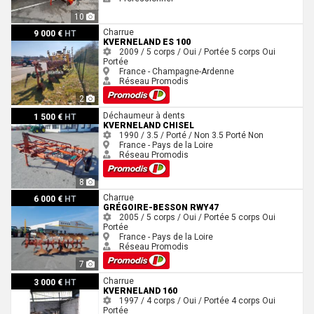
10
Kverneland ES 100
Charrue
9 000 €
HT
KVERNELAND ES 100
2009 / 5 corps / Oui / Portée
5 corps
Oui
Portée
France - Champagne-Ardenne
Réseau Promodis
2
Kverneland CHISEL
Déchaumeur à dents
1 500 €
HT
KVERNELAND CHISEL
1990 / 3.5 / Porté / Non
3.5
Porté
Non
France - Pays de la Loire
Réseau Promodis
8
Grégoire-Besson RWY47
Charrue
6 000 €
HT
GRÉGOIRE-BESSON RWY47
2005 / 5 corps / Oui / Portée
5 corps
Oui
Portée
France - Pays de la Loire
Réseau Promodis
7
Kverneland 160
Charrue
3 000 €
HT
KVERNELAND 160
1997 / 4 corps / Oui / Portée
4 corps
Oui
Portée