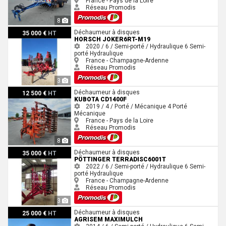
France - Pays de la Loire
Réseau Promodis
8
Horsch JOKER6RT-M19
Déchaumeur à disques
35 000 €
HT
HORSCH JOKER6RT-M19
2020 / 6 / Semi-porté / Hydraulique
6
Semi-
porté
Hydraulique
France - Champagne-Ardenne
Réseau Promodis
3
Kubota CD1400F
Déchaumeur à disques
12 500 €
HT
KUBOTA CD1400F
2019 / 4 / Porté / Mécanique
4
Porté
Mécanique
France - Pays de la Loire
Réseau Promodis
8
Pöttinger TERRADISC6001T
Déchaumeur à disques
35 000 €
HT
PÖTTINGER TERRADISC6001T
2022 / 6 / Semi-porté / Hydraulique
6
Semi-
porté
Hydraulique
France - Champagne-Ardenne
Réseau Promodis
3
Agrisem MAXIMULCH
Déchaumeur à disques
25 000 €
HT
AGRISEM MAXIMULCH