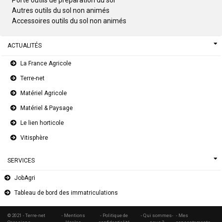
Porte outils de préparation du sol
Autres outils du sol non animés
Accessoires outils du sol non animés
ACTUALITÉS
La France Agricole
Terre-net
Matériel Agricole
Matériel & Paysage
Le lien horticole
Vitisphère
SERVICES
JobAgri
Tableau de bord des immatriculations
© 2021 - Terre-net
- Mentions
- Politique de
- Qui sommes-
- Mes