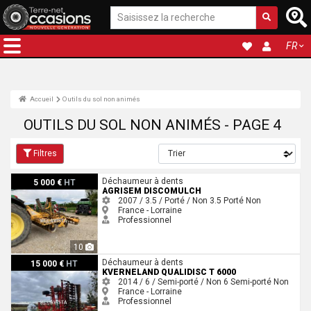
FR
Accueil
Outils du sol non animés
OUTILS DU SOL NON ANIMÉS - PAGE 4
Filtres
Agrisem Discomulch
Déchaumeur à dents
5 000 €
HT
AGRISEM DISCOMULCH
2007 / 3.5 / Porté / Non
3.5
Porté
Non
France - Lorraine
Professionnel
10
Kverneland QUALIDISC T 6000
Déchaumeur à dents
15 000 €
HT
KVERNELAND QUALIDISC T 6000
2014 / 6 / Semi-porté / Non
6
Semi-porté
Non
France - Lorraine
Professionnel