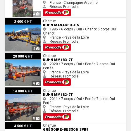
France - Champagne-Ardenne
Réseau Promodis
4
Kuhn MANAGER-C6
Charrue
2 400 €
HT
KUHN MANAGER-C6
1995 / 6 corps / Oui / Chariot
6 corps
Oui
Chariot
France - Pays de la Loire
Réseau Promodis
4
Kuhn MM183-7T
Charrue
20 000 €
HT
KUHN MM183-7T
2020 / 7 corps / Oui / Portée
7 corps
Oui
Portée
France - Pays de la Loire
Réseau Promodis
9
Kuhn MM182-7T
Charrue
14 000 €
HT
KUHN MM182-7T
2011 / 7 corps / Oui / Portée
7 corps
Oui
Portée
France - Pays de la Loire
Réseau Promodis
8
Grégoire-Besson SPB9
Charrue
4 500 €
HT
GRÉGOIRE-BESSON SPB9