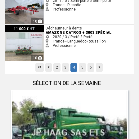
2011 / 5 / Semi-porté
5
Semi-porté
France - Picardie
Professionnel
10
Amazone Catros + 3003 spécial
Déchaumeur à dents
11 000 €
HT
AMAZONE CATROS + 3003 SPÉCIAL
2020 / 3 / Porté
3
Porté
France - Languedoc-Roussillon
Professionnel
10
First
Previous
Previous
2
3
4
5
6
SÉLECTION DE LA SEMAINE :