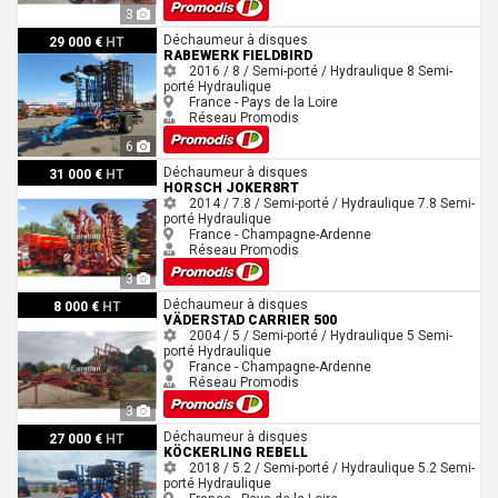
3
Rabewerk FIELDBIRD
Déchaumeur à disques
29 000 €
HT
RABEWERK FIELDBIRD
2016 / 8 / Semi-porté / Hydraulique
8
Semi-
porté
Hydraulique
France - Pays de la Loire
Réseau Promodis
6
Horsch JOKER8RT
Déchaumeur à disques
31 000 €
HT
HORSCH JOKER8RT
2014 / 7.8 / Semi-porté / Hydraulique
7.8
Semi-
porté
Hydraulique
France - Champagne-Ardenne
Réseau Promodis
3
Väderstad CARRIER 500
Déchaumeur à disques
8 000 €
HT
VÄDERSTAD CARRIER 500
2004 / 5 / Semi-porté / Hydraulique
5
Semi-
porté
Hydraulique
France - Champagne-Ardenne
Réseau Promodis
3
Köckerling REBELL
Déchaumeur à disques
27 000 €
HT
KÖCKERLING REBELL
2018 / 5.2 / Semi-porté / Hydraulique
5.2
Semi-
porté
Hydraulique