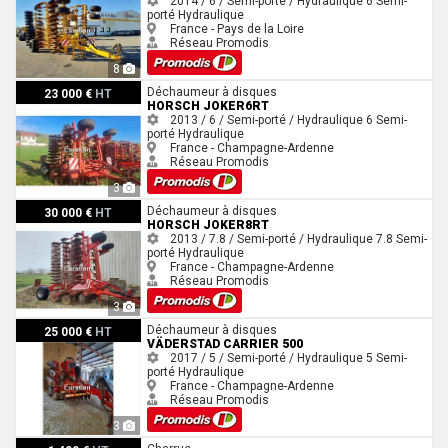
2014 / 6 / Semi-porté / Hydraulique
6
Semi-
porté
Hydraulique
France - Pays de la Loire
Réseau Promodis
8
Horsch JOKER6RT
Déchaumeur à disques
23 000 €
HT
HORSCH JOKER6RT
2013 / 6 / Semi-porté / Hydraulique
6
Semi-
porté
Hydraulique
France - Champagne-Ardenne
Réseau Promodis
3
Horsch JOKER8RT
Déchaumeur à disques
30 000 €
HT
HORSCH JOKER8RT
2013 / 7.8 / Semi-porté / Hydraulique
7.8
Semi-
porté
Hydraulique
France - Champagne-Ardenne
Réseau Promodis
3
Väderstad CARRIER 500
Déchaumeur à disques
25 000 €
HT
VÄDERSTAD CARRIER 500
2017 / 5 / Semi-porté / Hydraulique
5
Semi-
porté
Hydraulique
France - Champagne-Ardenne
Réseau Promodis
3
Thieme 4 CORPS