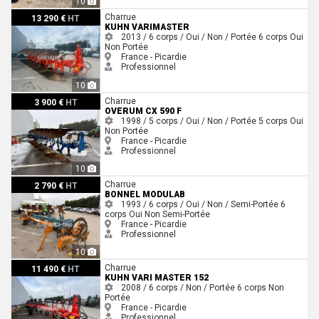
10
Kuhn Varimaster
Charrue
13 290 €
HT
KUHN VARIMASTER
2013 / 6 corps / Oui / Non / Portée
6 corps
Oui
Non
Portée
France - Picardie
Professionnel
10
Overum Cx 590 f
Charrue
3 900 €
HT
OVERUM CX 590 F
1998 / 5 corps / Oui / Non / Portée
5 corps
Oui
Non
Portée
France - Picardie
Professionnel
10
Bonnel Modulab
Charrue
2 790 €
HT
BONNEL MODULAB
1993 / 6 corps / Oui / Non / Semi-Portée
6
corps
Oui
Non
Semi-Portée
France - Picardie
Professionnel
10
Kuhn Vari master 152
Charrue
11 490 €
HT
KUHN VARI MASTER 152
2008 / 6 corps / Non / Portée
6 corps
Non
Portée
France - Picardie
Professionnel