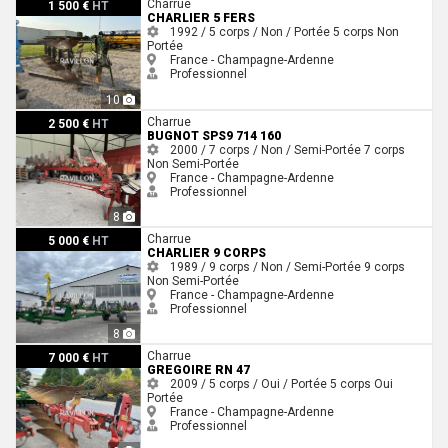
Charlier 5 fers
Charrue
1 500 €
HT
CHARLIER 5 FERS
1992 / 5 corps / Non / Portée
5 corps
Non
Portée
France - Champagne-Ardenne
Professionnel
10
Bugnot SPS9 714 160
Charrue
2 500 €
HT
BUGNOT SPS9 714 160
2000 / 7 corps / Non / Semi-Portée
7 corps
Non
Semi-Portée
France - Champagne-Ardenne
Professionnel
8
Charlier 9 corps
Charrue
5 000 €
HT
CHARLIER 9 CORPS
1989 / 9 corps / Non / Semi-Portée
9 corps
Non
Semi-Portée
France - Champagne-Ardenne
Professionnel
8
Gregoire RN 47
Charrue
7 000 €
HT
GREGOIRE RN 47
2009 / 5 corps / Oui / Portée
5 corps
Oui
Portée
France - Champagne-Ardenne
Professionnel