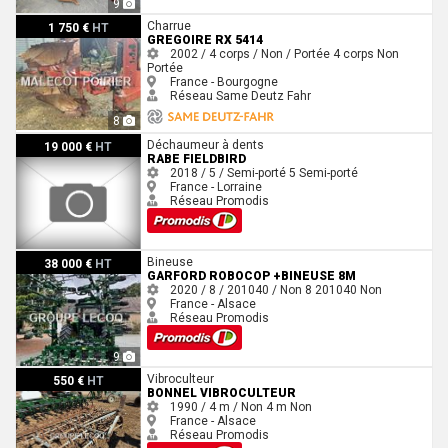
9
Gregoire RX 5414
Charrue
1 750 €
HT
GREGOIRE RX 5414
2002 / 4 corps / Non / Portée
4 corps
Non
Portée
France - Bourgogne
Réseau Same Deutz Fahr
8
Rabe FIELDBIRD
Déchaumeur à dents
19 000 €
HT
RABE FIELDBIRD
2018 / 5 / Semi-porté
5
Semi-porté
France - Lorraine
Réseau Promodis
Garford Robocop +bineuse 8m
Bineuse
38 000 €
HT
GARFORD ROBOCOP +BINEUSE 8M
2020 / 8 / 201040 / Non
8
201040
Non
France - Alsace
Réseau Promodis
9
Bonnel VIBROCULTEUR
Vibroculteur
550 €
HT
BONNEL VIBROCULTEUR
1990 / 4 m / Non
4 m
Non
France - Alsace
Réseau Promodis