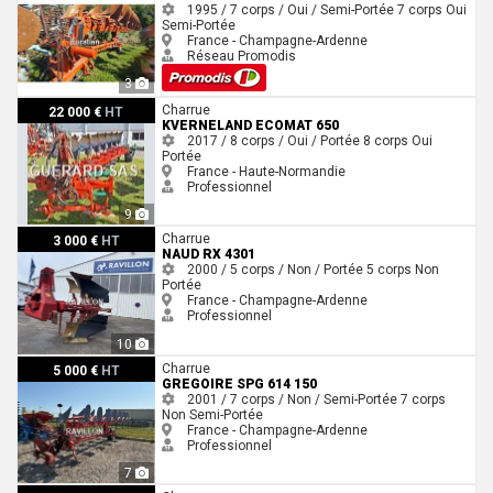
1995 / 7 corps / Oui / Semi-Portée
7 corps
Oui
Semi-Portée
France - Champagne-Ardenne
Réseau Promodis
3
Kverneland Ecomat 650
Charrue
22 000 €
HT
KVERNELAND ECOMAT 650
2017 / 8 corps / Oui / Portée
8 corps
Oui
Portée
France - Haute-Normandie
Professionnel
9
Naud RX 4301
Charrue
3 000 €
HT
NAUD RX 4301
2000 / 5 corps / Non / Portée
5 corps
Non
Portée
France - Champagne-Ardenne
Professionnel
10
Gregoire SPG 614 150
Charrue
5 000 €
HT
GREGOIRE SPG 614 150
2001 / 7 corps / Non / Semi-Portée
7 corps
Non
Semi-Portée
France - Champagne-Ardenne
Professionnel
7