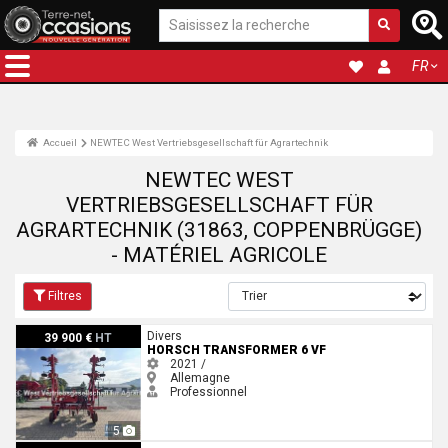
FR
Accueil
NEWTEC West Vertriebsgesellschaft für Agrartechnik
NEWTEC WEST
VERTRIEBSGESELLSCHAFT FÜR
AGRARTECHNIK (31863, COPPENBRÜGGE)
- MATÉRIEL AGRICOLE
Filtres
Horsch TRANSFORMER 6 VF
Divers
39 900 €
HT
HORSCH TRANSFORMER 6 VF
2021 /
Allemagne
Professionnel
5