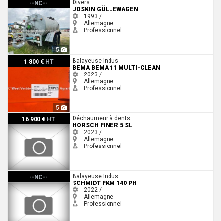
Joskin GÜLLEWAGEN
Divers
--NC--
JOSKIN GÜLLEWAGEN
1993 /
Allemagne
Professionnel
5
Bema BEMA 11 MULTI-CLEAN
Balayeuse Indus
1 800 €
HT
BEMA BEMA 11 MULTI-CLEAN
2023 /
Allemagne
Professionnel
5
Horsch FINER 5 SL
Déchaumeur à dents
16 900 €
HT
HORSCH FINER 5 SL
2023 /
Allemagne
Professionnel
Schmidt FKM 140 PH
Balayeuse Indus
--NC--
SCHMIDT FKM 140 PH
2022 /
Allemagne
Professionnel