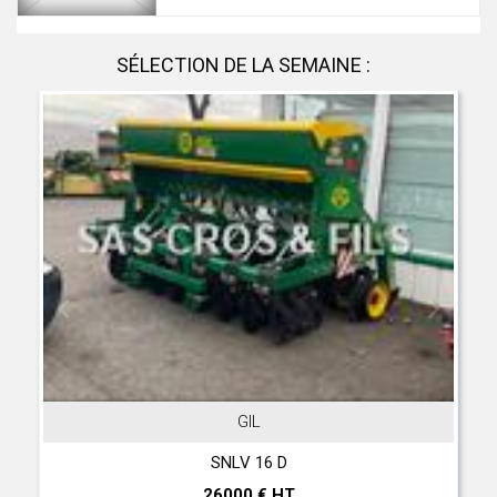
SÉLECTION DE LA SEMAINE :
GIL
JOH
SNLV 16 D
T 560 
26000 € HT
2970