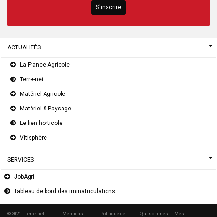
S'inscrire
ACTUALITÉS
La France Agricole
Terre-net
Matériel Agricole
Matériel & Paysage
Le lien horticole
Vitisphère
SERVICES
JobAgri
Tableau de bord des immatriculations
© 2021 - Terre-net
- Mentions
- Politique de
- Qui sommes-
- Mes