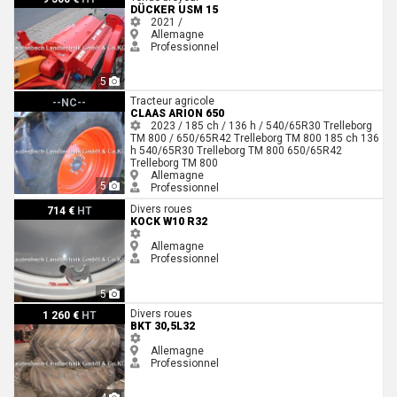
DÜCKER USM 15
2021 /
Allemagne
Professionnel
5
Claas ARION 650
Tracteur agricole
--NC--
CLAAS ARION 650
2023 / 185 ch / 136 h / 540/65R30 Trelleborg
TM 800 / 650/65R42 Trelleborg TM 800
185 ch
136
h
540/65R30 Trelleborg TM 800
650/65R42
Trelleborg TM 800
Allemagne
5
Professionnel
Kock W10 R32
Divers roues
714 €
HT
KOCK W10 R32
Allemagne
Professionnel
5
BKT 30,5L32
Divers roues
1 260 €
HT
BKT 30,5L32
Allemagne
Professionnel