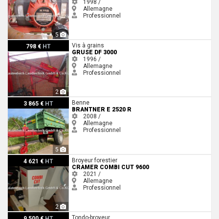
1998 /
Allemagne
Professionnel
5
Gruse DF 3000
Vis à grains
798 €
HT
GRUSE DF 3000
1996 /
Allemagne
Professionnel
2
Brantner E 2520 R
Benne
3 865 €
HT
BRANTNER E 2520 R
2008 /
Allemagne
Professionnel
5
Cramer Combi Cut 9600
Broyeur forestier
4 621 €
HT
CRAMER COMBI CUT 9600
2021 /
Allemagne
Professionnel
2
Dücker USM 15
Tondo-broyeur
9 500 €
HT