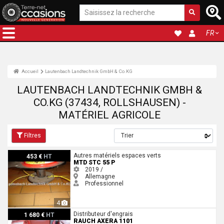
FR
Accueil
Lautenbach Landtechnik GmbH & Co.KG
LAUTENBACH LANDTECHNIK GMBH &
CO.KG (37434, ROLLSHAUSEN) -
MATÉRIEL AGRICOLE
Filtres
MTD STC 55 P
Autres matériels espaces verts
453 €
HT
MTD STC 55 P
2019 /
Allemagne
Professionnel
4
Rauch Axera 1101
Distributeur d'engrais
1 680 €
HT
RAUCH AXERA 1101