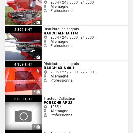
2004 / 24 / 3000 l
24
3000 l
Allemagne
Professionnel
5
Rauch Alpha 1141
Distributeur d'engrais
2 394 €
HT
RAUCH ALPHA 1141
2004 / 24 / 3000 l
24
3000 l
Allemagne
Professionnel
5
Rauch AXIS 40.1
Distributeur d'engrais
4 159 €
HT
RAUCH AXIS 40.1
2006 / 27 / 2800 l
27
2800 l
Allemagne
Professionnel
5
Porsche AP 22
Tracteur Collection
6 800 €
HT
PORSCHE AP 22
1955 /
Allemagne
Professionnel
5
Case IH Puma CVX 180