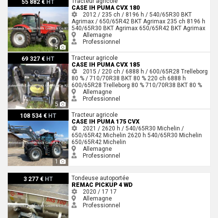
Tracteur agricole
55 882 €
HT
CASE IH PUMA CVX 180
2012 / 235 ch / 8196 h / 540/65R30 BKT
Agrimax / 650/65R42 BKT Agrimax
235 ch
8196 h
540/65R30 BKT Agrimax
650/65R42 BKT Agrimax
Allemagne
Professionnel
5
Case IH Puma CVX 185
Tracteur agricole
69 327 €
HT
CASE IH PUMA CVX 185
2015 / 220 ch / 6888 h / 600/65R28 Trelleborg
80 % / 710/70R38 BKT 80 %
220 ch
6888 h
600/65R28 Trelleborg 80 %
710/70R38 BKT 80 %
Allemagne
Professionnel
5
Case IH Puma 175 CVX
Tracteur agricole
108 534 €
HT
CASE IH PUMA 175 CVX
2021 / 2620 h / 540/65R30 Michelin /
650/65R42 Michelin
2620 h
540/65R30 Michelin
650/65R42 Michelin
Allemagne
Professionnel
1
Remac Pickup 4 WD
Tondeuse autoportée
3 277 €
HT
REMAC PICKUP 4 WD
2020 / 17
17
Allemagne
Professionnel