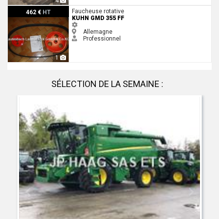
4
Kuhn GMD 355 FF
Faucheuse rotative
462 €
HT
KUHN GMD 355 FF
Allemagne
Professionnel
1
SÉLECTION DE LA SEMAINE :