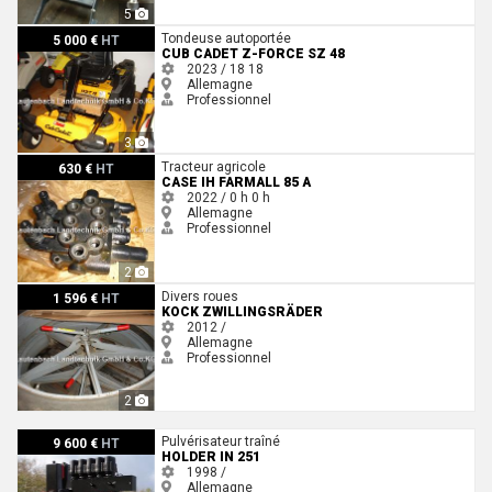
5
Cub Cadet Z-Force SZ 48
Tondeuse autoportée
5 000 €
HT
CUB CADET Z-FORCE SZ 48
2023 / 18
18
Allemagne
Professionnel
3
Case IH Farmall 85 A
Tracteur agricole
630 €
HT
CASE IH FARMALL 85 A
2022 / 0 h
0 h
Allemagne
Professionnel
2
Kock Zwillingsräder
Divers roues
1 596 €
HT
KOCK ZWILLINGSRÄDER
2012 /
Allemagne
Professionnel
2
Holder IN 251
Pulvérisateur traîné
9 600 €
HT
HOLDER IN 251
1998 /
Allemagne