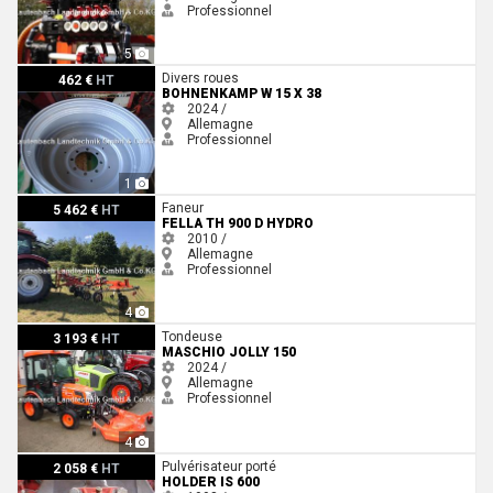
Professionnel
5
Bohnenkamp W 15 x 38
Divers roues
462 €
HT
BOHNENKAMP W 15 X 38
2024 /
Allemagne
Professionnel
1
Fella TH 900 D Hydro
Faneur
5 462 €
HT
FELLA TH 900 D HYDRO
2010 /
Allemagne
Professionnel
4
Maschio Jolly 150
Tondeuse
3 193 €
HT
MASCHIO JOLLY 150
2024 /
Allemagne
Professionnel
4
Holder IS 600
Pulvérisateur porté
2 058 €
HT
HOLDER IS 600