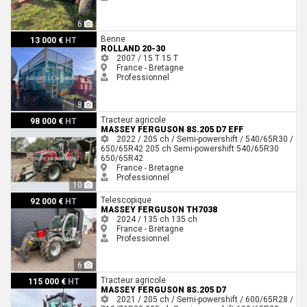
6
Rolland 20-30
Benne
13 000 €
HT
ROLLAND 20-30
2007 / 15 T
15 T
France - Bretagne
Professionnel
8
Massey Ferguson 8S.205 D7 EFF
Tracteur agricole
98 000 €
HT
MASSEY FERGUSON 8S.205 D7 EFF
2022 / 205 ch / Semi-powershift / 540/65R30 /
650/65R42
205 ch
Semi-powershift
540/65R30
650/65R42
France - Bretagne
Professionnel
10
Massey Ferguson TH7038
Telescopique
92 000 €
HT
MASSEY FERGUSON TH7038
2024 / 135 ch
135 ch
France - Bretagne
Professionnel
6
Massey Ferguson 8S.205 D7
Tracteur agricole
115 000 €
HT
MASSEY FERGUSON 8S.205 D7
2021 / 205 ch / Semi-powershift / 600/65R28 /