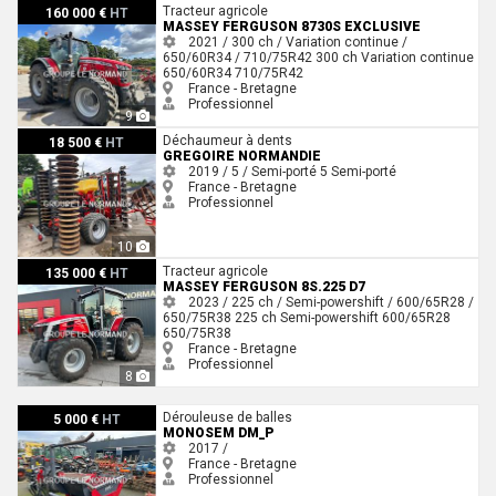
Massey Ferguson 8730S EXCLUSIVE
Tracteur agricole
160 000 €
HT
MASSEY FERGUSON 8730S EXCLUSIVE
2021 / 300 ch / Variation continue /
650/60R34 / 710/75R42
300 ch
Variation continue
650/60R34
710/75R42
France - Bretagne
Professionnel
9
Gregoire Normandie
Déchaumeur à dents
18 500 €
HT
GREGOIRE NORMANDIE
2019 / 5 / Semi-porté
5
Semi-porté
France - Bretagne
Professionnel
10
Massey Ferguson 8S.225 D7
Tracteur agricole
135 000 €
HT
MASSEY FERGUSON 8S.225 D7
2023 / 225 ch / Semi-powershift / 600/65R28 /
650/75R38
225 ch
Semi-powershift
600/65R28
650/75R38
France - Bretagne
Professionnel
8
Monosem DM_P
Dérouleuse de balles
5 000 €
HT
MONOSEM DM_P
2017 /
France - Bretagne
Professionnel