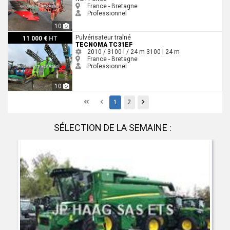
France - Bretagne
Professionnel
10
Tecnoma TC31EF
Pulvérisateur traîné
11 000 €
HT
TECNOMA TC31EF
2010 / 3100 l / 24 m
3100 l
24 m
France - Bretagne
Professionnel
10
First
Previous
Previous
1
2
SÉLECTION DE LA SEMAINE :