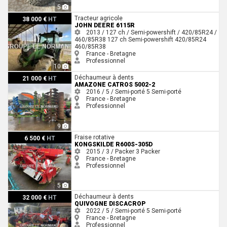
5
John Deere 6115R
Tracteur agricole
38 000 €
HT
JOHN DEERE 6115R
2013 / 127 ch / Semi-powershift / 420/85R24 /
460/85R38
127 ch
Semi-powershift
420/85R24
460/85R38
France - Bretagne
Professionnel
10
Amazone Catros 5002-2
Déchaumeur à dents
21 000 €
HT
AMAZONE CATROS 5002-2
2016 / 5 / Semi-porté
5
Semi-porté
France - Bretagne
Professionnel
9
Kongskilde R600S-305D
Fraise rotative
6 500 €
HT
KONGSKILDE R600S-305D
2015 / 3 / Packer
3
Packer
France - Bretagne
Professionnel
5
Quivogne Discacrop
Déchaumeur à dents
32 000 €
HT
QUIVOGNE DISCACROP
2022 / 5 / Semi-porté
5
Semi-porté
France - Bretagne
Professionnel