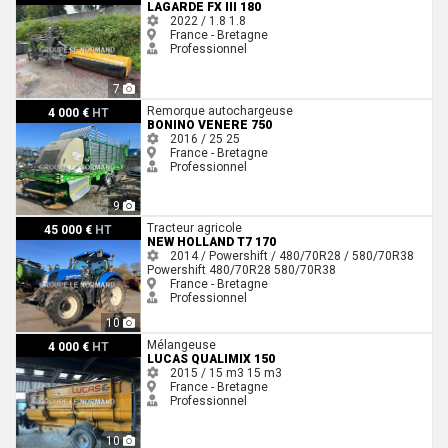
LAGARDE FX III 180
2022 / 1.8
1.8
France - Bretagne
Professionnel
7
Bonino VENERE 750
Remorque autochargeuse
4 000 €
HT
BONINO VENERE 750
2016 / 25
25
France - Bretagne
Professionnel
9
New Holland T7 170
Tracteur agricole
45 000 €
HT
NEW HOLLAND T7 170
2014 / Powershift / 480/70R28 / 580/70R38
Powershift
480/70R28
580/70R38
France - Bretagne
Professionnel
10
Lucas Qualimix 150
Mélangeuse
4 000 €
HT
LUCAS QUALIMIX 150
2015 / 15 m3
15 m3
France - Bretagne
Professionnel
10