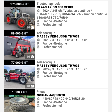
Claas AXION 930 CEBIS
Tracteur agricole
175 000 €
HT
CLAAS AXION 930 CEBIS
2024 / 348 ch / Variation continue /
650/60R38 / 750/70R44
348 ch
Variation continue
650/60R38
750/70R44
France - Bretagne
Professionnel
10
Massey Ferguson TH7038
Telescopique
89 000 €
HT
MASSEY FERGUSON TH7038
2023 / 3.8 t / 135 ch
3.8 t
135 ch
France - Bretagne
Professionnel
10
Massey Ferguson TH7038
Telescopique
77 000 €
HT
MASSEY FERGUSON TH7038
2024 / 3.8 t / 135 ch
3.8 t
135 ch
France - Bretagne
Professionnel
10
Nokian 440/80R28
Pneus
1 500 €
HT
NOKIAN 440/80R28
440/80R28 / 20
440/80R28
20
France - Bretagne
Professionnel