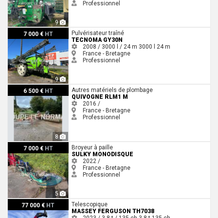
Professionnel
9
Tecnoma GY30N
Pulvérisateur traîné
7 000 €
HT
TECNOMA GY30N
2008 / 3000 l / 24 m
3000 l
24 m
France - Bretagne
Professionnel
9
Quivogne Rlm1 m
Autres matériels de plombage
6 500 €
HT
QUIVOGNE RLM1 M
2016 /
France - Bretagne
Professionnel
8
Sulky MONODISQUE
Broyeur à paille
7 000 €
HT
SULKY MONODISQUE
2022 /
France - Bretagne
Professionnel
5
Massey Ferguson TH7038
Telescopique
77 000 €
HT
MASSEY FERGUSON TH7038
2023 / 3.8 t / 135 ch
3.8 t
135 ch