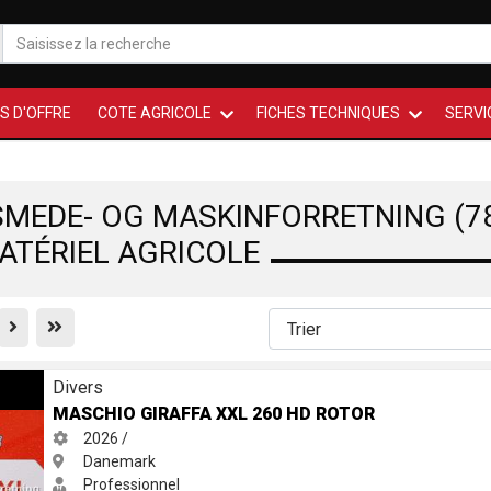
S D'OFFRE
COTE AGRICOLE
FICHES TECHNIQUES
SERVI
MEDE- OG MASKINFORRETNING (78
MATÉRIEL AGRICOLE
Previous
First
 HD Rotor
Divers
MASCHIO GIRAFFA XXL 260 HD ROTOR
2026 /
Danemark
Professionnel