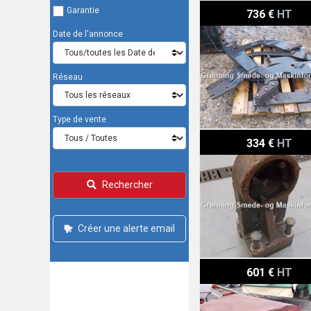
Hauer Sonstiges
Garantie
736 €
HT
Date de l'annonce
Réseau
Type de vente
Bredal Kugletræk, adapt
334 €
HT
Rechercher
Créer une alerte email
Taarup Grønthøster
601 €
HT