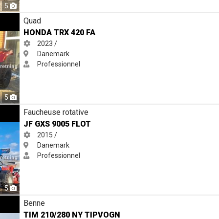
5
Quad
HONDA TRX 420 FA
2023 /
Danemark
Professionnel
5
Faucheuse rotative
JF GXS 9005 FLOT
2015 /
Danemark
Professionnel
5
N
Benne
TIM 210/280 NY TIPVOGN