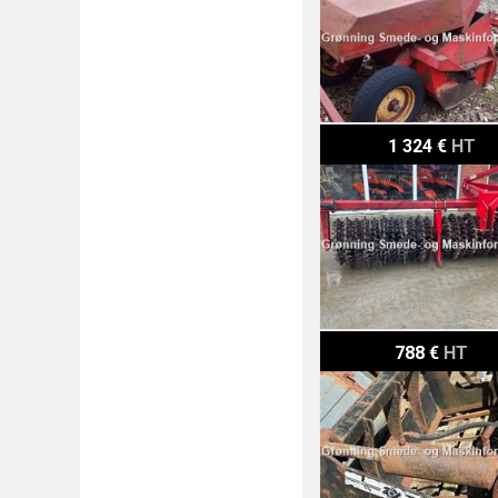
He-Va Frontpakker
1 324 €
HT
Baas Trima silo klo 140 2c
788 €
HT