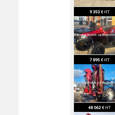
Honda TRX 420 FA
9 353 €
HT
JF GXS 9005 Flot
7 895 €
HT
Tim 210/280 NY TIPVOG
48 062 €
HT