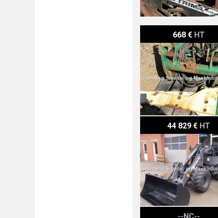
He-Va frontlift
668 €
HT
Mecalac MCL6
44 829 €
HT
Gaspardo Primo EWH 45
--NC--