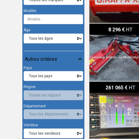
Modèle
Kuhn TB 211 Select
8 296 €
HT
Âge
Autres critères
Pays
Willibald Shark 5
261 065 €
HT
Région
Département
Vendeur