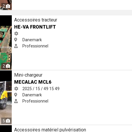
2
Accessoires tracteur
HE-VA FRONTLIFT
Danemark
Professionnel
2
Mini-chargeur
MECALAC MCL6
2025 / 15 / 49
15
49
Danemark
Professionnel
5
0-SKRAP PRIS-DEMO MASKINE
Accessoires matériel pulvérisation