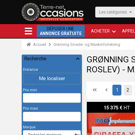
Les catégories
DÉPOSER UNE
ACHETER
APPEL
ANNONCE GRATUITE
Accueil
Grønning Smede- og Maskinforretning
GRØNNING S
Recherche
ROSLEV) - 
Distance
Me localiser
First
Previous
1
2
Prix mini
Maschio Giraffa XXL 260
15 375 €
HT
Prix maxi
Marque