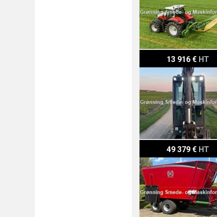
Volvo Volvo ec20d
13 916 €
HT
Kongskilde vm 22
49 379 €
HT