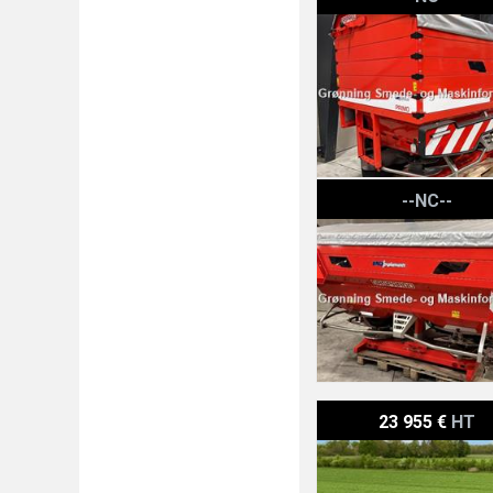
Gaspardo Primo M 314 O
--NC--
Krone EasyCut R 450 Perf
23 955 €
HT