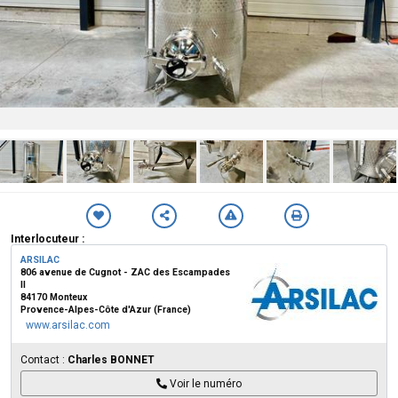
Interlocuteur :
ARSILAC
806 avenue de Cugnot - ZAC des Escampades
II
84170 Monteux
Provence-Alpes-Côte d'Azur (France)
www.arsilac.com
Contact :
Charles BONNET
Voir le numéro