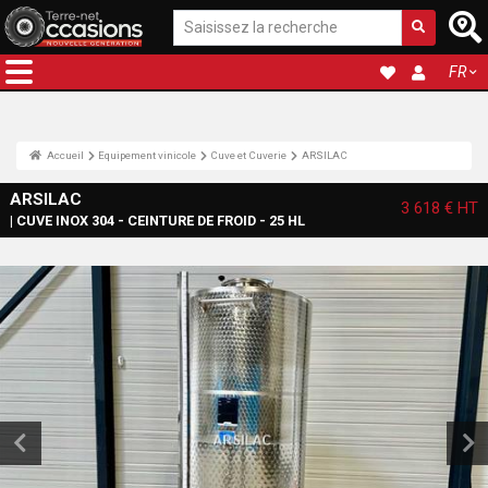
FR
Accueil
Equipement vinicole
Cuve et Cuverie
ARSILAC
ARSILAC
3 618 €
HT
| CUVE INOX 304 - CEINTURE DE FROID - 25 HL