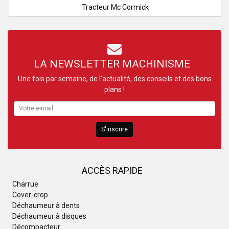
Tracteur Mc Cormick
LA NEWSLETTER MACHINISME
Une fois par semaine, de l’actualité, des conseils et des bons
plans !
S'inscrire
ACCÈS RAPIDE
Charrue
Cover-crop
Déchaumeur à dents
Déchaumeur à disques
Décompacteur