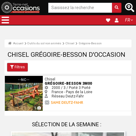
FR
Accueil
Outils du sol non animés
Chisel
Grégoire-Besson
CHISEL GRÉGOIRE-BESSON D'OCCASION
Filtres
Grégoire-Besson 3m00
Chisel
--NC--
GRÉGOIRE-BESSON 3M00
2000 / 3 / Porté
3
Porté
France - Pays de la Loire
Réseau Deutz-Fahr
5
SÉLECTION DE LA SEMAINE :