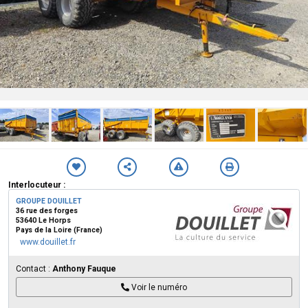
Interlocuteur :
GROUPE DOUILLET
36 rue des forges
53640 Le Horps
Pays de la Loire (France)
www.douillet.fr
Contact :
Anthony Fauque
Voir le numéro