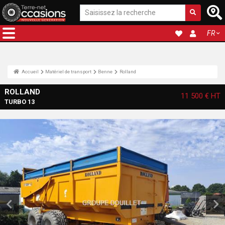
FR
Accueil
Matériel de transport
Benne
Rolland
ROLLAND
11 500 €
HT
TURBO 13