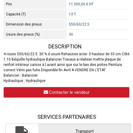
Prix
11 500,00 € HT
Capacité (T)
13 T
Dimension des pneus
550/60/22.5
Usure des pneus (%)
30
DESCRIPTION
4 roues 550/60/22.5. 30 % d usure Rehausse acier. 3 hauteur de 33 cm Côté
1.10 Béquille hydraulique Balancier Travaux a réaliser mettre plaque de
renfort intérieur caisse à l avant ainsi que sur le bas des portes Peinture
correct Vérin pas fuite Disponible fin Avril A VENDRE EN L'ETAT
Balancier : Balancier
Hydraulique : Hydraulique
Contacter le vendeur
SERVICES PARTENAIRES
Transport