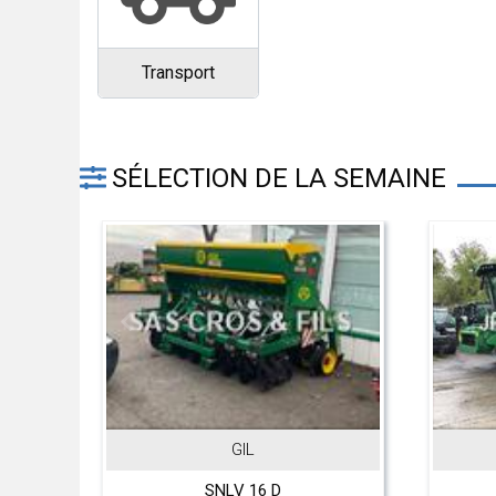
Transport
SÉLECTION DE LA SEMAINE
JOHN DEERE
6 D
T 560 Hillmaster