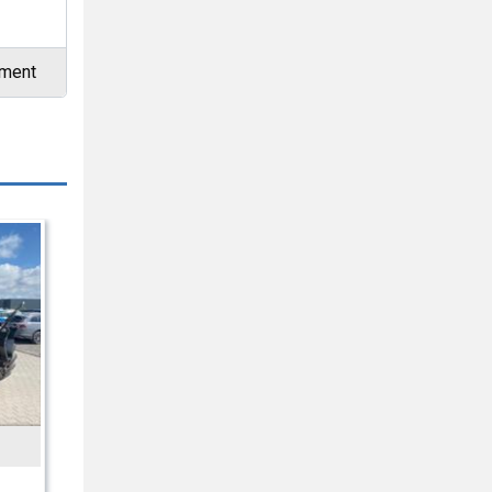
ement
U
KRAMER
- 5kw
5050