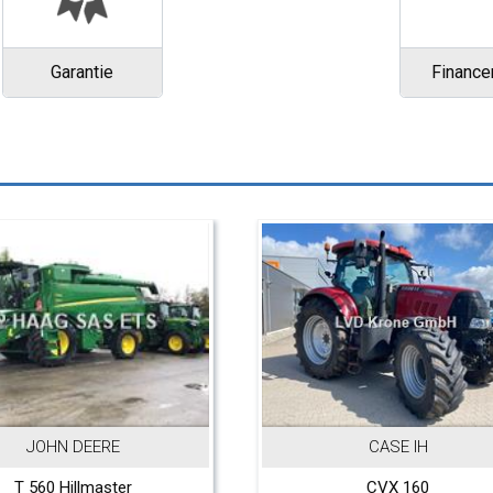
Garantie
Financ
CASE IH
INCONN
CVX 160
705 ELD 400V