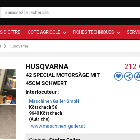
S D'OFFRE
COTE AGRICOLE
FICHES TECHNIQUES
SERVI
s
Husqvarna
HUSQVARNA
212
42 SPECIAL MOTORSÄGE MIT
45CM SCHWERT
Interlocuteur :
Maschinen Gailer GmbH
Kötschach 56
9640 Kötschach
(Autriche)
www.maschinen-gailer.at