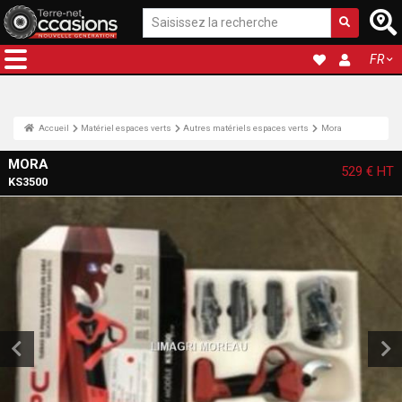
FR
Accueil
Matériel espaces verts
Autres matériels espaces verts
Mora
MORA
529 €
HT
KS3500