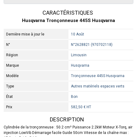
CARACTÉRISTIQUES
Husqvarna Tronçonneuse 445S Husqvarna
Dernière mise à jour le
10 Août
N°
N°2628821 (970702118)
Région
Limousin
Marque
Husqvarna
Modèle
Tronçonneuse 445S Husqvarna
Type
Autres matériels espaces verts
État
Bon
Prix
582,50 € HT
DESCRIPTION
Cylindrée de la tronçonneuse : 50.2 cm³ Puissance 2.2kW Moteur X-Torq, air
injection LowVib Démarrage facile Guide 50cm Vitesse de la chaîne max :