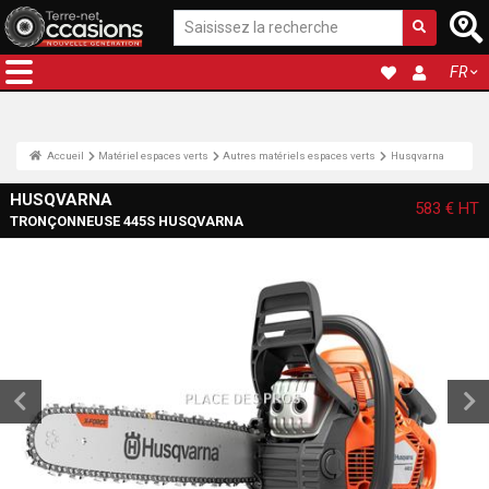
FR
Accueil
Matériel espaces verts
Autres matériels espaces verts
Husqvarna
HUSQVARNA
583 €
HT
TRONÇONNEUSE 445S HUSQVARNA