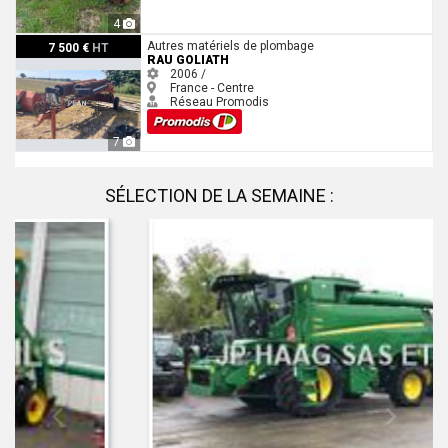
4
Rau GOLIATH
Autres matériels de plombage
7 500 €
HT
RAU GOLIATH
2006 /
France - Centre
Réseau Promodis
7
SÉLECTION DE LA SEMAINE :