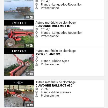
2014 /
France - Languedoc-Roussillon
Professionnel
10
Quivogne Rollmot 83
Autres matériels de plombage
9 900 €
HT
QUIVOGNE ROLLMOT 83
2014 /
France - Languedoc-Roussillon
Professionnel
10
Kverneland 3M
Autres matériels de plombage
1 800 €
HT
KVERNELAND 3M
France - Rhône-Alpes
Professionnel
2
Quivogne Rollmot 630
Autres matériels de plombage
--NC--
QUIVOGNE ROLLMOT 630
2025 /
France - Midi-Pyrénées
Professionnel
8