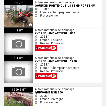
Gourdin Porte-outils semi-porté 4m
Autres matériels de plombage
--NC--
GOURDIN PORTE-OUTILS SEMI-PORTÉ 4M
1980 /
France - Champagne-Ardenne
Professionnel
10
Kverneland ACTIROLL 830
Autres matériels de plombage
1 €
HT
KVERNELAND ACTIROLL 830
2024 /
France - Lorraine
Réseau Promodis
Kverneland ACTIROLL 1230
Autres matériels de plombage
1 €
HT
KVERNELAND ACTIROLL 1230
2024 /
France - Champagne-Ardenne
Réseau Promodis
Quivogne RSR 300
Autres matériels de plombage
1 900 €
HT
QUIVOGNE RSR 300
2005 /
France - Bretagne
Professionnel