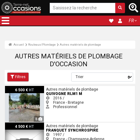
FR
Accueil
Rouleaux/Plombage
Autres matériels de plombage
AUTRES MATÉRIELS DE PLOMBAGE
D'OCCASION
Filtres
Quivogne Rlm1 m
Autres matériels de plombage
6 500 €
HT
QUIVOGNE RLM1 M
2016 /
France - Bretagne
Professionnel
8
Franquet Synchrospire
Autres matériels de plombage
4 500 €
HT
FRANQUET SYNCHROSPIRE
1997 /
France - Champagne-Ardenne