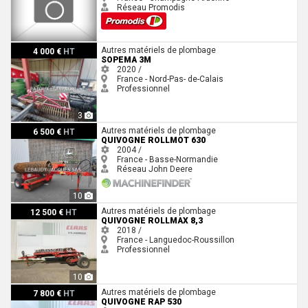
Réseau Promodis
Sopema 3M
Autres matériels de plombage
4 000 €
HT
SOPEMA 3M
2020 /
France - Nord-Pas- de-Calais
Professionnel
3
Quivogne Rollmot 630
Autres matériels de plombage
6 500 €
HT
QUIVOGNE ROLLMOT 630
2004 /
France - Basse-Normandie
Réseau John Deere
10
Quivogne Rollmax 8,3
Autres matériels de plombage
12 500 €
HT
QUIVOGNE ROLLMAX 8,3
2018 /
France - Languedoc-Roussillon
Professionnel
10
Quivogne RAP 530
Autres matériels de plombage
7 800 €
HT
QUIVOGNE RAP 530