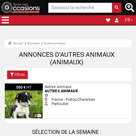
FR
Accueil
Animaux
Autres animaux
ANNONCES D'AUTRES ANIMAUX
(ANIMAUX)
Filtres
Autres animaux
Autres animaux
500 €
HT
AUTRES ANIMAUX
France - Poitou-Charentes
Particulier
4
SÉLECTION DE LA SEMAINE :