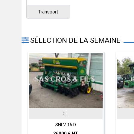
Transport
SÉLECTION DE LA SEMAINE
GIL
JOHN
SNLV 16 D
T 560 
26000 € HT
2970