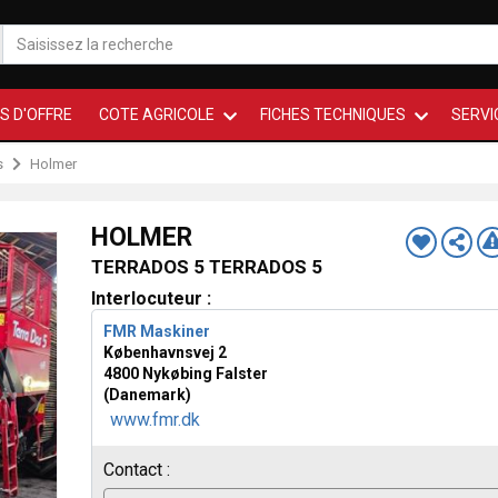
S D'OFFRE
COTE AGRICOLE
FICHES TECHNIQUES
SERVI
s
Holmer
HOLMER
TERRADOS 5 TERRADOS 5
Interlocuteur :
FMR Maskiner
Københavnsvej 2
4800 Nykøbing Falster
(Danemark)
www.fmr.dk
Contact :