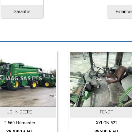
Garantie
Financ
 DEERE
FENDT
Hillmaster
XYLON 522
00 € HT
38500 € HT