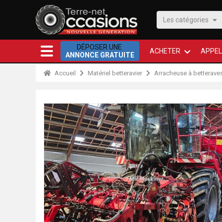
Les catégories
DÉPOSER UNE
ACHETER
APPEL
ANNONCE GRATUITE
Accueil
Matériel betteravier
Arracheuse à betterave