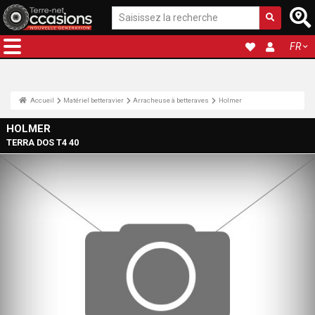
FR
Accueil
Matériel betteravier
Arracheuse à betteraves
Holmer
HOLMER
TERRA DOS T4 40