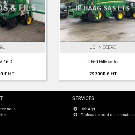
JOHN DEERE
T 560 Hillmaster
T
297000 € HT
T
SERVICES
tez nous
JobAgri
tter
Tableau de bord des immatricu