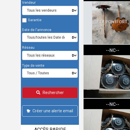
Vendeur
Garantie
Date de l'annonce
Kuhn ROULEAU VE ACIE
Réseau
--NC--
Type de vente
Rechercher
Kuhn ROULEAU VE ACIE
--NC--
Créer une alerte email
ACCÈS RAPIDE