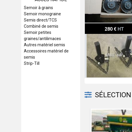
Semoir à grains
Semoir monograine
Semis direct/TCS
Monosem NG+
Combiné de semis
280 €
HT
Semoir petites
graines/antilimaces
Autres matériel semis
Accessoires matériel de
semis
Strip-Till
SÉLECTION 