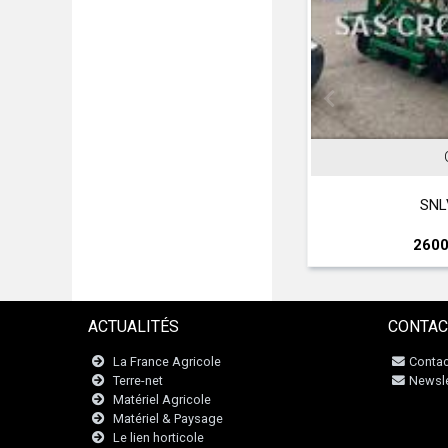
MANITOU
GIL
MLT 634 120 LSU Turbo
SNLV 16 D
37000 € HT
26000 € H
ACTUALITÉS
CONTAC
La France Agricole
Contac
Terre-net
Newsle
Matériel Agricole
Matériel & Paysage
Le lien horticole