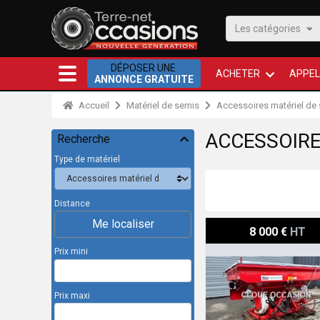
Les catégories
DÉPOSER UNE
ACHETER
APPEL
ANNONCE GRATUITE
Accueil
Matériel de semis
Accessoires matériel de
ACCESSOIRE
Recherche
Type de matériel
Distance
Me localiser
Kverneland Accessoire m
8 000 €
HT
Prix mini
Prix maxi