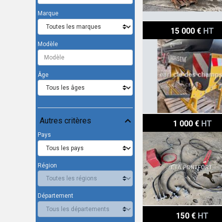
Marque
Agrisem TREMIE AVANT 
15 000 €
HT
Modèle
Âge
Horsch AVATAR POMPE 
Autres critères
1 000 €
HT
Pays
Région
Département
Amazone TRACEURS A
150 €
HT