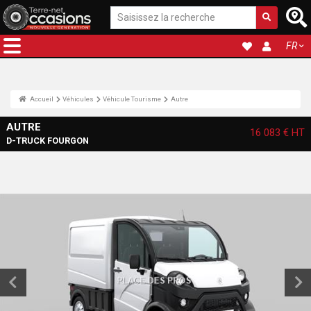
FR
Accueil
Véhicules
Véhicule Tourisme
Autre
AUTRE
16 083 €
HT
D-TRUCK FOURGON