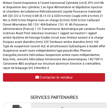
Moteur Diesel Disposition à l'avant transversal Cylindrée (cm3) 479 cm3 Nb
et disposition des cylindres 2 en ligne Alimentation et dépollution injection
et chambres de turbulence Refroidissement Liquide Puissance maximale
kW CEE (CV à Tr/min) 6 kW (8,15 CV à 3200 tr/min) Couple (mN à tr/min) 21
Nm à 2500 tr/min Régime maxi en charge (tr/min) 3200 tr/min Carburant
Diesel Alternateur (W) 12V/ 40A Batterie 12V/ 41 Ah Puissance
administrative (France) 1 CV Transmission Automatique par variateur Roues
motrices Avant Pont réducteur inverseur 1 rapport av+neutre+1 rapport
arrière Système de freinage Double circuit avec limiteur asservi à la charge
Disques avant diamètre (mm) 220 Tambours arrière diamètre (mm) 160
Type de suspension ressort HLE et amortisseurs hydrauliques à double effet
Suspension avant roues indépendantes type pseudo Mac Pherson
triangulée,ressorts hélicoïdaux Suspension arrière roues indépendantes,
bras tirés, ressorts hélicoïdaux Dimensions des pneumatiques 145/70R13
Carosserie ABS acrylique sur structure aluminum Direction à crémaillère,
rayon de braquage (m) 4 Nombre d
Contacter le vendeur
SERVICES PARTENAIRES