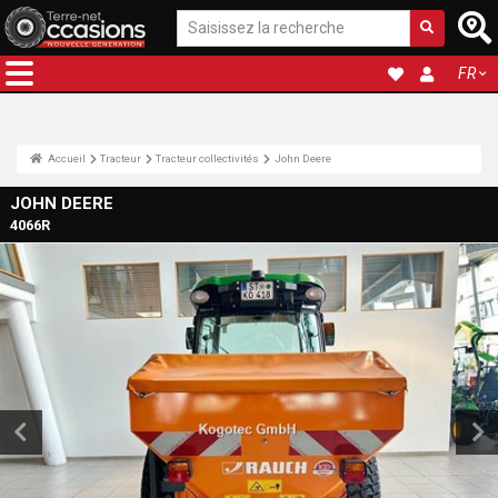
FR
Accueil
Tracteur
Tracteur collectivités
John Deere
JOHN DEERE
4066R