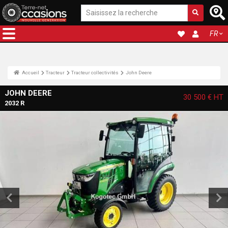
FR
Accueil
Tracteur
Tracteur collectivités
John Deere
JOHN DEERE
30 500 €
HT
2032 R