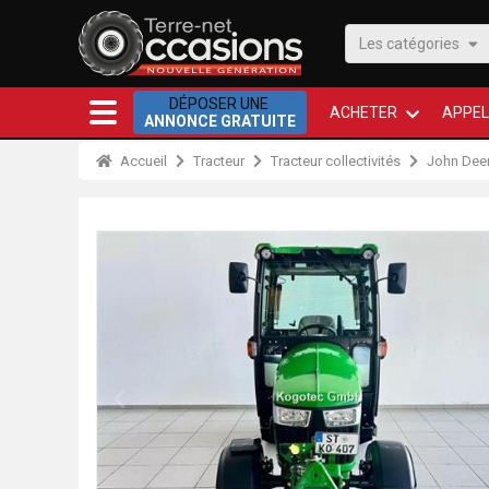
Les catégories
DÉPOSER UNE
ACHETER
APPEL
ANNONCE GRATUITE
Accueil
Tracteur
Tracteur collectivités
John Dee