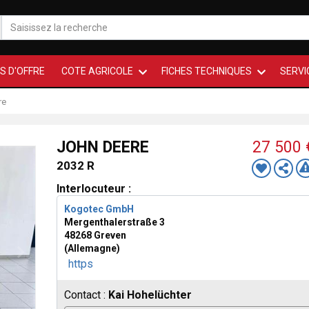
S D'OFFRE
COTE AGRICOLE
FICHES TECHNIQUES
SERVI
re
JOHN DEERE
27 500
2032 R
Interlocuteur :
Kogotec GmbH
Mergenthalerstraße 3
48268 Greven
(Allemagne)
https
Contact :
Kai Hohelüchter