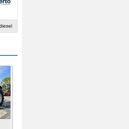
diesel
ICKE
DALBO