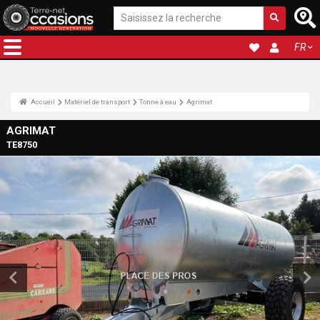
FR
Accueil
Matériel de transport
Tonne à eau
Agrimat
AGRIMAT
TE8750