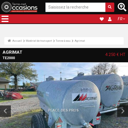
FR
Accueil
Matériel de transport
Tonne à eau
Agrimat
AGRIMAT
4 250 €
HT
TE2000